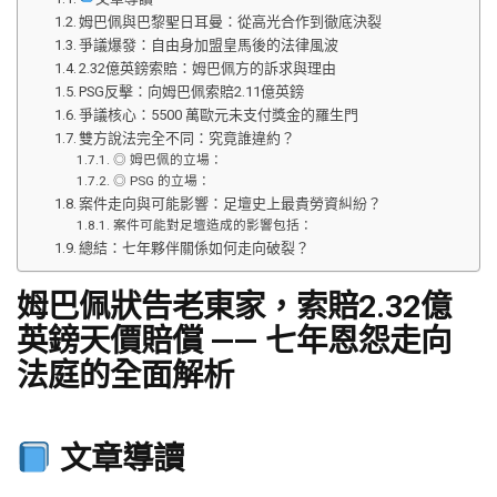
姆巴佩與巴黎聖日耳曼：從高光合作到徹底決裂
爭議爆發：自由身加盟皇馬後的法律風波
2.32億英鎊索賠：姆巴佩方的訴求與理由
PSG反擊：向姆巴佩索賠2.11億英鎊
爭議核心：5500 萬歐元未支付獎金的羅生門
雙方說法完全不同：究竟誰違約？
◎ 姆巴佩的立場：
◎ PSG 的立場：
案件走向與可能影響：足壇史上最貴勞資糾紛？
案件可能對足壇造成的影響包括：
總結：七年夥伴關係如何走向破裂？
姆巴佩狀告老東家，索賠2.32億
英鎊天價賠償 —— 七年恩怨走向
法庭的全面解析
文章導讀