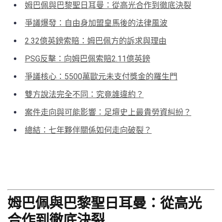
姆巴佩與巴黎聖日耳曼：從高光合作到徹底決裂
爭議爆發：自由身加盟皇馬後的法律風波
2.32億英鎊索賠：姆巴佩方的訴求與理由
PSG反擊：向姆巴佩索賠2.11億英鎊
爭議核心：5500萬歐元未支付獎金的羅生門
雙方說法完全不同：究竟誰違約？
案件走向與可能影響：足壇史上最貴勞資糾紛？
總結：七年夥伴關係如何走向破裂？
姆巴佩與巴黎聖日耳曼：從高光
合作到徹底決裂