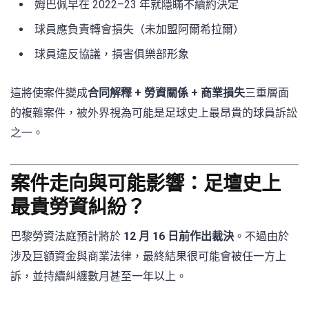
姆巴佩早在 2022–23 年就隱瞞不續約決定
球員應負責轉會損失（未加盟阿爾希拉爾）
球員違反協議，損害俱樂部形象
這將使案件變成
合同解釋 + 勞資關係 + 商業損失
三重層面
的複雜案件，被外界視為可能是足球史上最昂貴的球員訴訟
之一。
案件走向與可能影響：足壇史上
最貴勞資糾紛？
巴黎勞資法庭預計將於
12 月 16 日前作出裁決
。不過由於
涉及巨額資金與商業法律，最終結果很可能會被任一方上
訴，並持續糾纏數月甚至一年以上。