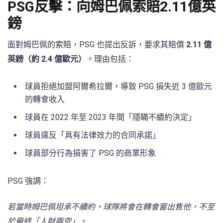
PSG反擊：向姆巴佩索賠2.11億英
鎊
面對姆巴佩的索賠，PSG 也提出反訴，要求其賠償
2.11 億
英鎊（約 2.4 億歐元）
。理由包括：
球員拒絕加盟阿爾希拉爾，導致 PSG 損失近 3 億歐元
的轉會收入
球員在 2022 年至 2023 年間「隱瞞不續約決定」
球員違反「具有法律效力的合同承諾」
球員部分行為損害了 PSG 的商業形象
PSG 強調：
若當時姆巴佩坦承不續約，球隊將會在轉會窗出售他，不至
於最終「人財兩空」。