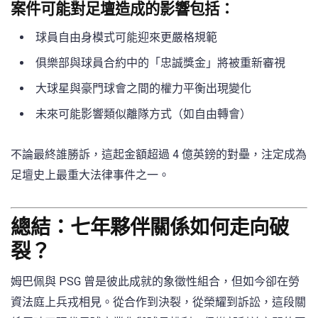
案件可能對足壇造成的影響包括：
球員自由身模式可能迎來更嚴格規範
俱樂部與球員合約中的「忠誠獎金」將被重新審視
大球星與豪門球會之間的權力平衡出現變化
未來可能影響類似離隊方式（如自由轉會）
不論最終誰勝訴，這起金額超過 4 億英鎊的對壘，注定成為
足壇史上最重大法律事件之一。
總結：七年夥伴關係如何走向破
裂？
姆巴佩與 PSG 曾是彼此成就的象徵性組合，但如今卻在勞
資法庭上兵戎相見。從合作到決裂，從榮耀到訴訟，這段關