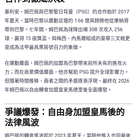
基利安・姆巴佩與巴黎聖日耳曼（PSG）的合作始於 2017
年夏天，當時巴黎以震動足壇的 1.66 億英鎊將他從摩納哥
帶到巴黎。七年間，姆巴佩為球隊出場 308 次攻入 256
球、贏得 15 座獎盃，與梅西、內馬爾組成的豪華三叉戟更
是成為法甲最具票房號召力的象徵。
在運動層面，姆巴佩的加盟為巴黎帶來前所未有的進攻火
力；而在商業價值層面，他亦幫助 PSG 提升全球影響力。
但隨著時間推移，兩者之間的矛盾逐漸浮現，最終在 2026
年姆巴佩以自由轉會加盟皇家馬德里後全面爆發。
爭議爆發：自由身加盟皇馬後的
法律風波
姆巴佩的轉會風波起於 2023 年夏天，當時他進入合同最後