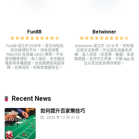
Fun88
Betwinner
Fun88 成立於2008年，是亞洲知名
Betwinner 成立於 2018 年，持有庫
的在線博彩平台，持有菲律賓
拉索合法執照。平台提供海量老虎
PAGCOR 及英國 UKGC 牌照。平台
機、真人荷官（百家樂、輪盤）及桌
提供體育博彩、真人視訊、老虎機及
面遊戲。支持中文界面、手機 App 投
電競等多種遊戲，並長期贊助英超球
注以及加密貨幣存取款。
隊，信譽良好，存取款便捷安全。
Recent News
如何提升百家樂技巧
2026 年 12 月 31 日