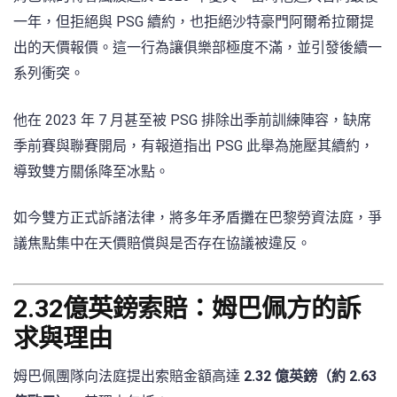
一年，但拒絕與 PSG 續約，也拒絕沙特豪門阿爾希拉爾提
出的天價報價。這一行為讓俱樂部極度不滿，並引發後續一
系列衝突。
他在 2023 年 7 月甚至被 PSG 排除出季前訓練陣容，缺席
季前賽與聯賽開局，有報道指出 PSG 此舉為施壓其續約，
導致雙方關係降至冰點。
如今雙方正式訴諸法律，將多年矛盾攤在巴黎勞資法庭，爭
議焦點集中在天價賠償與是否存在協議被違反。
2.32億英鎊索賠：姆巴佩方的訴
求與理由
姆巴佩團隊向法庭提出索賠金額高達
2.32 億英鎊（約 2.63