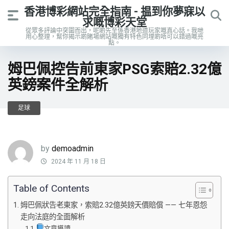
香港博彩網站完全指南 - 揾到你夢寐以
求嘅博彩天堂
從眾多評論中突圍而出，呢啲先至係香港地道玩家嘅真心話。我哋
用心整理，幫你揭示啲賭場網站嘅獨有特色同埋啲唔可以錯過嘅亮
點。
姆巴佩控告前東家PSG索賠2.32億
英鎊案件全解析
足球
by
demoadmin
2024 年 11 月 18 日
Table of Contents
姆巴佩狀告老東家，索賠2.32億英鎊天價賠償 —— 七年恩怨
走向法庭的全面解析
文章導讀