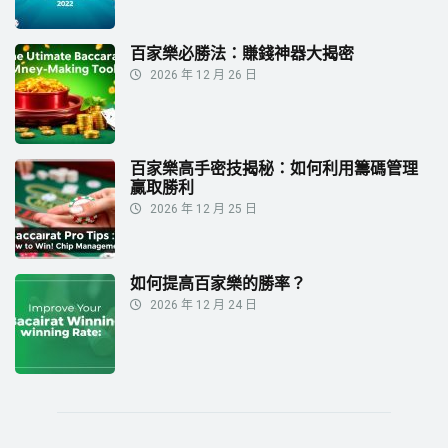
百家樂必勝法：賺錢神器大揭密
2026 年 12 月 26 日
百家樂高手密技揭秘：如何利用籌碼管理
贏取勝利
2026 年 12 月 25 日
如何提高百家樂的勝率？
2026 年 12 月 24 日