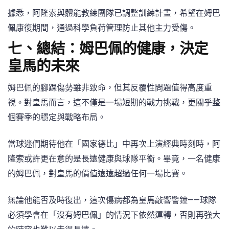
據悉，阿隆索與體能教練團隊已調整訓練計畫，希望在姆巴
佩康復期間，通過科學負荷管理防止其他主力受傷。
七、總結：姆巴佩的健康，決定
皇馬的未來
姆巴佩的腳踝傷勢雖非致命，但其反覆性問題值得高度重
視。對皇馬而言，這不僅是一場短期的戰力挑戰，更關乎整
個賽季的穩定與戰略布局。
當球迷們期待他在「國家德比」中再次上演經典時刻時，阿
隆索或許更在意的是長遠健康與球隊平衡。畢竟，一名健康
的姆巴佩，對皇馬的價值遠遠超過任何一場比賽。
無論他能否及時復出，這次傷病都為皇馬敲響警鐘——球隊
必須學會在「沒有姆巴佩」的情況下依然運轉，否則再強大