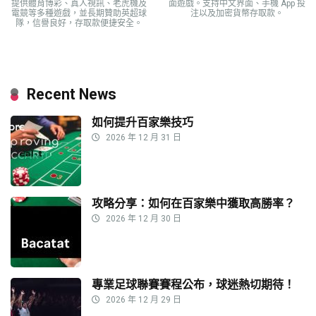
提供體育博彩、真人視訊、老虎機及
面遊戲。支持中文界面、手機 App 投
電競等多種遊戲，並長期贊助英超球
注以及加密貨幣存取款。
隊，信譽良好，存取款便捷安全。
Recent News
如何提升百家樂技巧
2026 年 12 月 31 日
攻略分享：如何在百家樂中獲取高勝率？
2026 年 12 月 30 日
專業足球聯賽賽程公布，球迷熱切期待！
2026 年 12 月 29 日