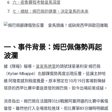
六、密集賽程考驗皇馬深度
七、總結：姆巴佩的健康，決定皇馬的未來
一、事件背景：姆巴佩傷勢再起
波瀾
據《隊報》報導，
皇家馬德里
的頭號球星基利安·姆巴佩
（Kylian Mbappé）右腳踝傷勢再度出現反覆，這讓主帥哈
維·阿隆索感到極度擔憂。原本預定在10月19日客場對陣赫
塔菲的西甲比賽中重返首發的姆巴佩，如今出場前景成疑。
消息指出，姆巴佩在法國隊3比0戰勝阿塞拜疆的比賽中舊傷
復發。雖然他打入全場首粒進球，但比賽第83分鐘時明顯感