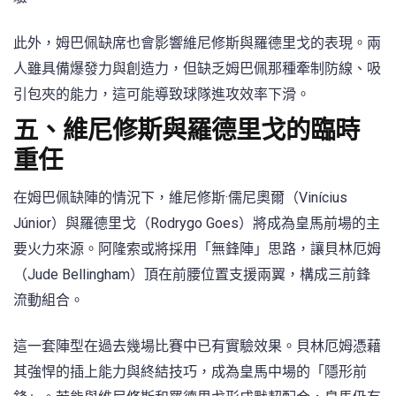
此外，姆巴佩缺席也會影響維尼修斯與羅德里戈的表現。兩
人雖具備爆發力與創造力，但缺乏姆巴佩那種牽制防線、吸
引包夾的能力，這可能導致球隊進攻效率下滑。
五、維尼修斯與羅德里戈的臨時
重任
在姆巴佩缺陣的情況下，維尼修斯·儒尼奧爾（Vinícius
Júnior）與羅德里戈（Rodrygo Goes）將成為皇馬前場的主
要火力來源。阿隆索或將採用「無鋒陣」思路，讓貝林厄姆
（Jude Bellingham）頂在前腰位置支援兩翼，構成三前鋒
流動組合。
這一套陣型在過去幾場比賽中已有實驗效果。貝林厄姆憑藉
其強悍的插上能力與終結技巧，成為皇馬中場的「隱形前