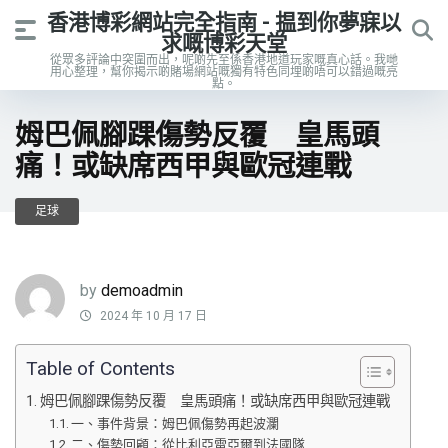
香港博彩網站完全指南 - 揾到你夢寐以
求嘅博彩天堂
從眾多評論中突圍而出，呢啲先至係香港地道玩家嘅真心話。我哋
用心整理，幫你揭示啲賭場網站嘅獨有特色同埋啲唔可以錯過嘅亮
點。
姆巴佩腳踝傷勢反覆 皇馬頭
痛！或缺席西甲與歐冠連戰
足球
by
demoadmin
2024 年 10 月 17 日
Table of Contents
姆巴佩腳踝傷勢反覆 皇馬頭痛！或缺席西甲與歐冠連戰
一、事件背景：姆巴佩傷勢再起波瀾
二、傷勢回顧：從比利亞雷亞爾到法國隊