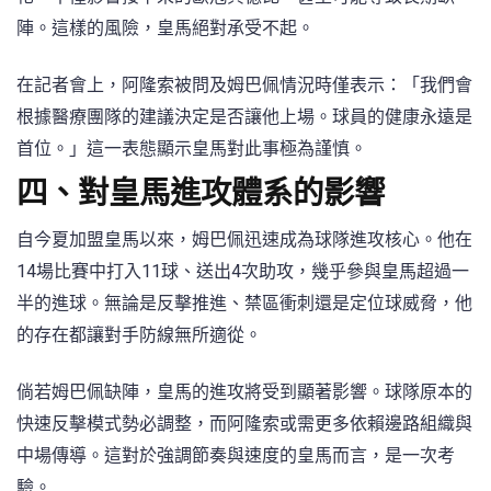
陣。這樣的風險，皇馬絕對承受不起。
在記者會上，阿隆索被問及姆巴佩情況時僅表示：「我們會
根據醫療團隊的建議決定是否讓他上場。球員的健康永遠是
首位。」這一表態顯示皇馬對此事極為謹慎。
四、對皇馬進攻體系的影響
自今夏加盟皇馬以來，姆巴佩迅速成為球隊進攻核心。他在
14場比賽中打入11球、送出4次助攻，幾乎參與皇馬超過一
半的進球。無論是反擊推進、禁區衝刺還是定位球威脅，他
的存在都讓對手防線無所適從。
倘若姆巴佩缺陣，皇馬的進攻將受到顯著影響。球隊原本的
快速反擊模式勢必調整，而阿隆索或需更多依賴邊路組織與
中場傳導。這對於強調節奏與速度的皇馬而言，是一次考
驗。