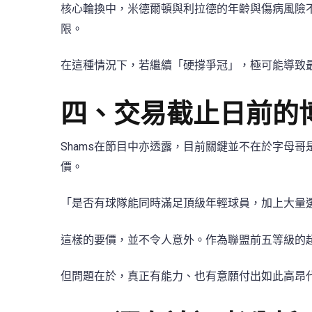
核心輪換中，米德爾頓與利拉德的年齡與傷病風險
限。
在這種情況下，若繼續「硬撐爭冠」，極可能導致
四、交易截止日前的
Shams在節目中亦透露，目前關鍵並不在於字母
價。
「是否有球隊能同時滿足頂級年輕球員，加上大量
這樣的要價，並不令人意外。作為聯盟前五等級的
但問題在於，真正有能力、也有意願付出如此高昂