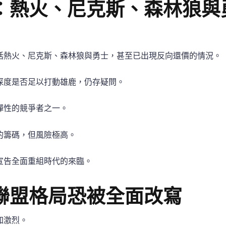
：熱火、尼克斯、森林狼與
包括熱火、尼克斯、森林狼與勇士，甚至已出現反向還價的情況。
深度是否足以打動雄鹿，仍存疑問。
彈性的競爭者之一。
的籌碼，但風險極高。
宣告全面重組時代的來臨。
聯盟格局恐被全面改寫
加激烈。