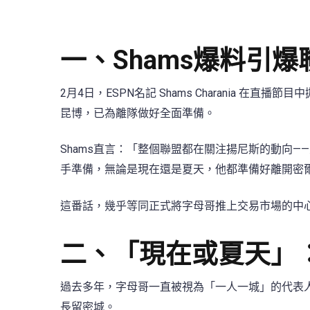
一、Shams爆料引
2月4日，ESPN名記 Shams Charania 
昆博，已為離隊做好全面準備。
Shams直言：「整個聯盟都在關注揚尼斯的動向
手準備，無論是現在還是夏天，他都準備好離開密
這番話，幾乎等同正式將字母哥推上交易市場的中
二、「現在或夏天」
過去多年，字母哥一直被視為「一人一城」的代表人物
長留密城。