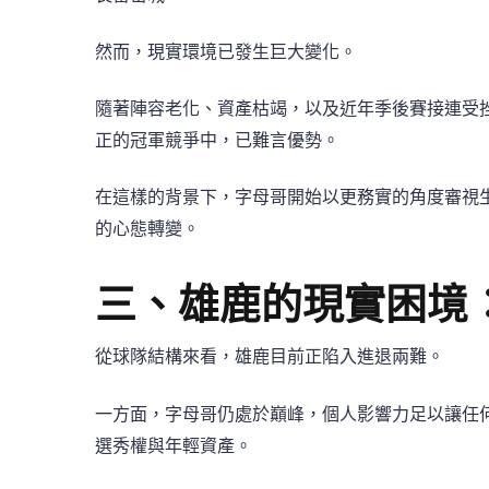
然而，現實環境已發生巨大變化。
隨著陣容老化、資產枯竭，以及近年季後賽接連受
正的冠軍競爭中，已難言優勢。
在這樣的背景下，字母哥開始以更務實的角度審視
的心態轉變。
三、雄鹿的現實困境
從球隊結構來看，雄鹿目前正陷入進退兩難。
一方面，字母哥仍處於巔峰，個人影響力足以讓任
選秀權與年輕資產。