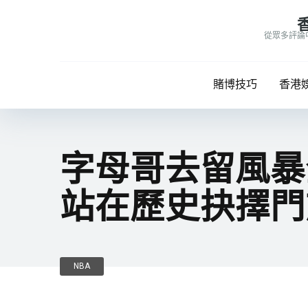
從眾多評論
賭博技巧
香港
字母哥去留風暴
站在歷史抉擇門
NBA