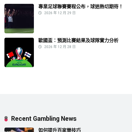
專業足球聯賽賽程公布，球迷熱切期待！
2026 年 12 月 29 日
歐國盃：預測比賽結果及球隊實力分析
2026 年 12 月 28 日
Recent Gambling News
如何提升百家樂技巧