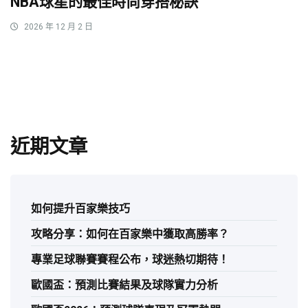
NBA球星的最佳時尚穿搭秘訣
2026 年 12 月 2 日
近期文章
如何提升百家樂技巧
攻略分享：如何在百家樂中獲取高勝率？
專業足球聯賽賽程公布，球迷熱切期待！
歐國盃：預測比賽結果及球隊實力分析