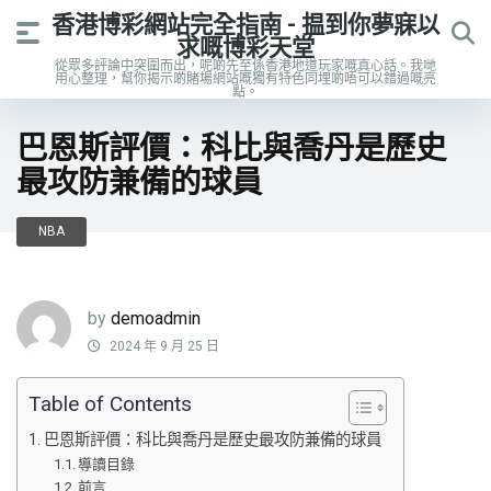
香港博彩網站完全指南 - 揾到你夢寐以
求嘅博彩天堂
從眾多評論中突圍而出，呢啲先至係香港地道玩家嘅真心話。我哋
用心整理，幫你揭示啲賭場網站嘅獨有特色同埋啲唔可以錯過嘅亮
點。
巴恩斯評價：科比與喬丹是歷史
最攻防兼備的球員
NBA
by
demoadmin
2024 年 9 月 25 日
Table of Contents
巴恩斯評價：科比與喬丹是歷史最攻防兼備的球員
導讀目錄
前言