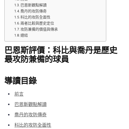
巴恩斯觀點解讀
喬丹的攻防傳奇
科比的攻防全面性
兩者比較與歷史定位
攻防兼備的價值與傳承
總結
巴恩斯評價：科比與喬丹是歷史
最攻防兼備的球員
導讀目錄
前言
巴恩斯觀點解讀
喬丹的攻防傳奇
科比的攻防全面性