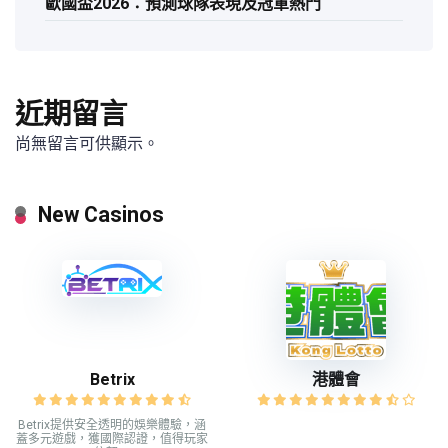
歐國盃2026：預測球隊表現及冠軍熱門
近期留言
尚無留言可供顯示。
New Casinos
Betrix
港體會
Betrix提供安全透明的娛樂體驗，涵
蓋多元遊戲，獲國際認證，值得玩家