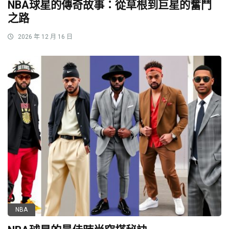
NBA球星的傳奇故事：從草根到巨星的奮鬥
之路
2026 年 12 月 16 日
NBA