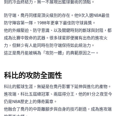
刻的冷血終結力，無一不展現出籃球藝術的頂點。
防守端，喬丹同樣是頂尖級別的存在。他9次入選NBA最佳
防守陣容第一隊，1988年更拿下最佳防守球員獎。
他的外線壓迫、防守意識、以及關鍵時刻的斷球與封阻，都
成為比賽中致命的武器。很多球星即便擁有出色的進攻火
力，但鮮少有人能同時在防守端保持如此統治力。
這正是喬丹能被稱為「攻防一體」的典範原因之一。
科比的攻防全面性
科比的籃球生涯，無疑是在喬丹影響下延伸與進化的產物。
進攻端，科比五屆總冠軍、兩屆得分王，他的81分之夜至今
仍是NBA歷史上的傳奇篇章。
他融合了喬丹的中距離腳步與自身的技巧創造，成為進攻端