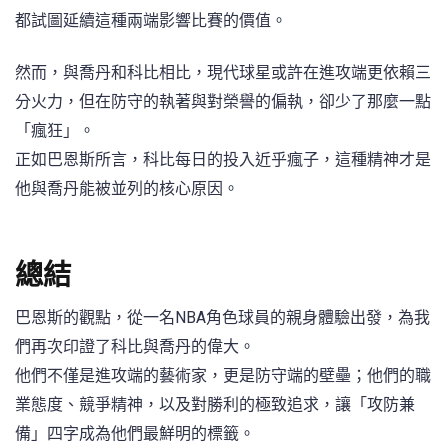
都試圖延續這種兩端影響比賽的價值。
然而，與喬丹和科比相比，現代球星或許在進攻端更依賴三
分火力，但在防守的執著與對榮譽的偏執，卻少了那麼一點
「瘋狂」。
正如巴恩斯所言，科比每日的投入近乎瘋子，這種精神才是
他與喬丹能被並列的核心原因。
總結
巴恩斯的觀點，從一名NBA角色球員的親身體驗出發，為我
們再次印證了科比與喬丹的偉大。
他們不僅是進攻端的藝術家，更是防守端的壁壘；他們的職
業態度、競爭精神，以及對勝利的極致追求，讓「攻防兼
備」四字成為他們最鮮明的標籤。