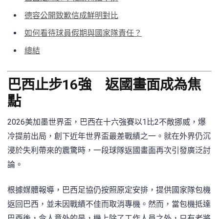
德容公開致歉信成鮮明對比
如何看待球員假期與國家隊責任？
總結
巴西止步16強 返國畫面成為焦
點
2026美加墨世界盃，巴西在十六強賽以1比2不敵挪威，爆
冷提前出局，創下近年世界盃最差戰績之一。就在外界仍沉
浸於失利帶來的震驚時，一段球隊返國畫面再次引發廣泛討
論。
根據媒體報導，巴西足協仍按照原定安排，提供國家隊包機
返回巴西，並未因戰績不佳而取消專機。然而，當包機抵達
巴西後，令人意外的是，機上除了工作人員之外，只有老將