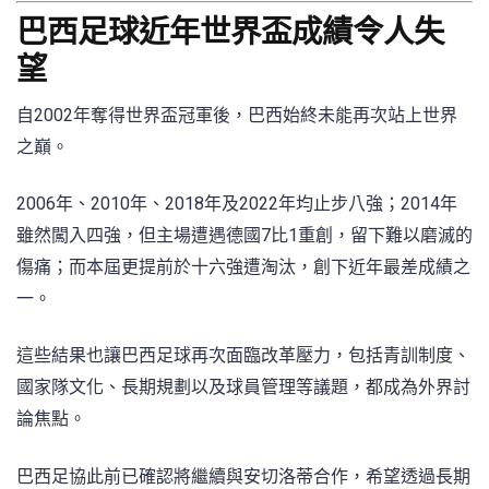
巴西足球近年世界盃成績令人失
望
自2002年奪得世界盃冠軍後，巴西始終未能再次站上世界
之巔。
2006年、2010年、2018年及2022年均止步八強；2014年
雖然闖入四強，但主場遭遇德國7比1重創，留下難以磨滅的
傷痛；而本屆更提前於十六強遭淘汰，創下近年最差成績之
一。
這些結果也讓巴西足球再次面臨改革壓力，包括青訓制度、
國家隊文化、長期規劃以及球員管理等議題，都成為外界討
論焦點。
巴西足協此前已確認將繼續與安切洛蒂合作，希望透過長期