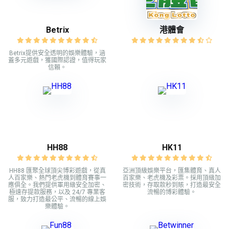
Betrix
港體會
Betrix提供安全透明的娛樂體驗，涵
蓋多元遊戲，獲國際認證，值得玩家
信賴。
HH88
HK11
HH88 匯聚全球頂尖博彩遊戲，從真
亞洲頂級娛樂平台，匯集體育、真人
人百家樂、熱門老虎機到體育賽事一
百家樂、老虎機及彩票。採用頂級加
應俱全。我們提供軍用級安全加密、
密技術，存取款秒到賬，打造最安全
極速存提款服務，以及 24/7 專業客
流暢的博彩體驗。
服，致力打造最公平、流暢的線上娛
樂體驗。