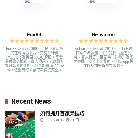
Fun88
Betwinner
Fun88 成立於2008年，是亞洲知名
Betwinner 成立於 2018 年，持有庫
的在線博彩平台，持有菲律賓
拉索合法執照。平台提供海量老虎
PAGCOR 及英國 UKGC 牌照。平台
機、真人荷官（百家樂、輪盤）及桌
提供體育博彩、真人視訊、老虎機及
面遊戲。支持中文界面、手機 App 投
電競等多種遊戲，並長期贊助英超球
注以及加密貨幣存取款。
隊，信譽良好，存取款便捷安全。
Recent News
如何提升百家樂技巧
2026 年 12 月 31 日