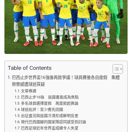
Table of Contents
巴西止步世界盃16強後再掀爭議！球員賽後各自度假 集體
榮譽感遭球迷質疑
文章導讀
巴西止步16強 返國畫面成為焦點
多名球員選擇度假 再度掀起輿論
球迷批評：至少應先回國
出征盛況與返國冷清形成鮮明反差
現代巴西國腳的國家隊認同感受到討論
巴西足球近年世界盃成績令人失望