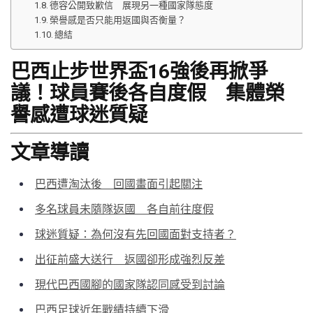
德容公開致歉信 展現另一種國家隊態度
榮譽感是否只能用返國與否衡量？
總結
巴西止步世界盃16強後再掀爭
議！球員賽後各自度假 集體榮
譽感遭球迷質疑
文章導讀
巴西遭淘汰後 回國畫面引起關注
多名球員未隨隊返國 各自前往度假
球迷質疑：為何沒有先回國面對支持者？
出征前盛大送行 返國卻形成強烈反差
現代巴西國腳的國家隊認同感受到討論
巴西足球近年戰績持續下滑