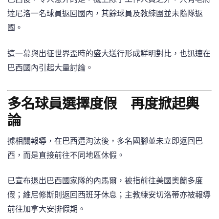
達尼洛一名球員返回國內，其餘球員及教練團並未隨隊返
國。
這一幕與出征世界盃時的盛大送行形成鮮明對比，也迅速在
巴西國內引起大量討論。
多名球員選擇度假 再度掀起輿
論
據相關報導，在巴西遭淘汰後，多名國腳並未立即返回巴
西，而是直接前往不同地區休假。
已宣布退出巴西國家隊的內馬爾，被指前往美國奧蘭多度
假；維尼修斯則返回西班牙休息；主教練安切洛蒂亦被報導
前往加拿大安排假期。