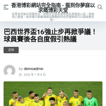
香港博彩網站完全指南 - 揾到你夢寐以
求嘅博彩天堂
從眾多評論中突圍而出，呢啲先至係香港地道玩家嘅真心話。我哋
用心整理，幫你揭示啲賭場網站嘅獨有特色同埋啲唔可以錯過嘅亮
點。
巴西世界盃16強止步再掀爭議！
球員賽後各自度假引熱議
足球
by
demoadmin
2026 年 7 月 8 日