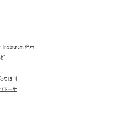
tagram 暗示
解析
交易限制
的下一步