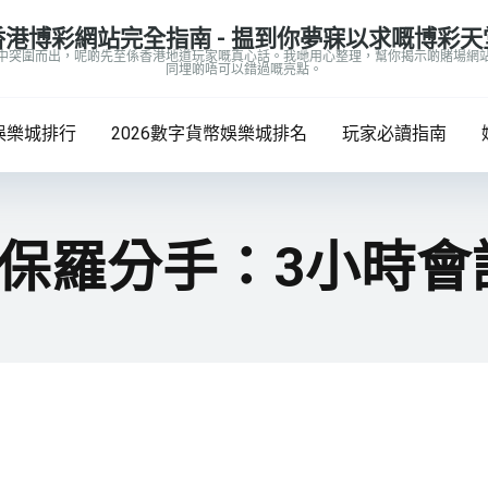
香港博彩網站完全指南 - 揾到你夢寐以求嘅博彩天
中突圍而出，呢啲先至係香港地道玩家嘅真心話。我哋用心整理，幫你揭示啲賭場網
同埋啲唔可以錯過嘅亮點。
娛樂城排行
2026數字貨幣娛樂城排名
玩家必讀指南
保羅分手：3小時會