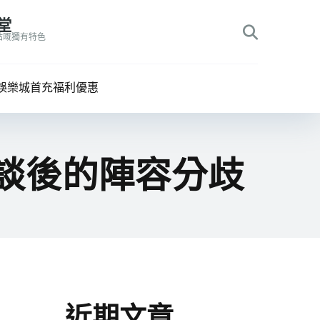
堂
站嘅獨有特色
娛樂城首充福利優惠
談後的陣容分歧
近期文章