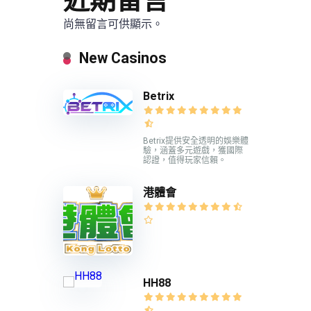
尚無留言可供顯示。
New Casinos
Betrix
Betrix提供安全透明的娛樂體
驗，涵蓋多元遊戲，獲國際
認證，值得玩家信賴。
港體會
HH88