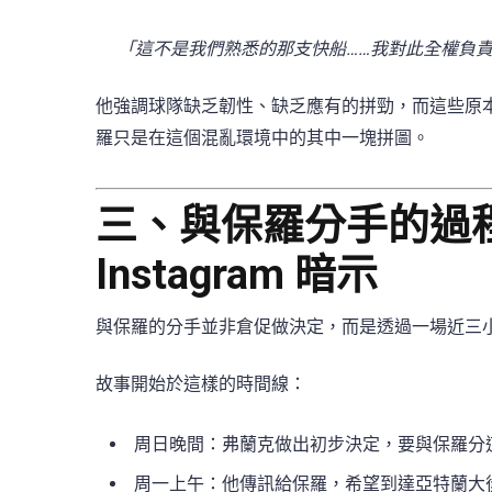
「這不是我們熟悉的那支快船……我對此全權負
他強調球隊缺乏韌性、缺乏應有的拼勁，而這些原
羅只是在這個混亂環境中的其中一塊拼圖。
三、與保羅分手的過
Instagram 暗示
與保羅的分手並非倉促做決定，而是透過一場近三
故事開始於這樣的時間線：
周日晚間：弗蘭克做出初步決定，要與保羅分
周一上午：他傳訊給保羅，希望到達亞特蘭大