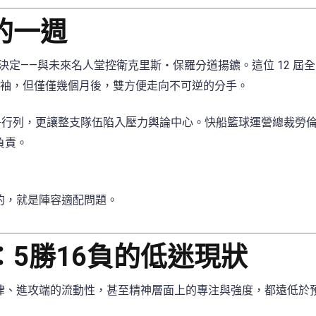
的一週
盟的決定——與未來名人堂控衛克里斯・保羅分道揚鑣。這位 12 屆
上領袖，但僅僅幾個月後，雙方便走向不可逆的分手。
出競爭行列，更讓整支隊伍陷入壓力輿論中心。快船籃球運營總裁勞
負責。
的，就是陣容適配問題。
5勝16負的低迷現狀
律、進攻端的流動性，甚至精神層面上的專注與強度，都遠低於