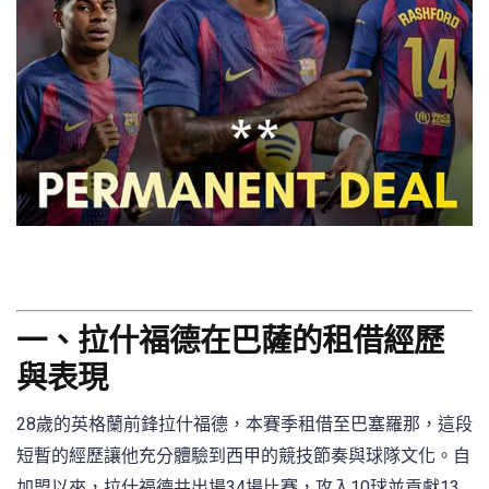
一、拉什福德在巴薩的租借經歷
與表現
28歲的英格蘭前鋒拉什福德，本賽季租借至巴塞羅那，這段
短暫的經歷讓他充分體驗到西甲的競技節奏與球隊文化。自
加盟以來，拉什福德共出場34場比賽，攻入10球並貢獻13