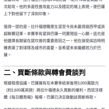
次助攻。他的多面性進攻能力以及穩定的場上表現，使巴薩
上下對他留下了深刻印象。
值得一提的是，拉什福德職業生涯至今尚未贏得過西甲或英
超聯賽冠軍，本賽季有望與巴薩一同實現這一心願。這也是
他選擇長期留在諾坎普的重要原因之一，他在接受採訪時明
確表達了對球隊及城市的喜愛，並希望未來繼續效力於巴
薩。
二、買斷條款與轉會費談判
根據租借協議，巴薩擁有在本賽季結束後用3,000萬歐元
（約2,600萬英鎊）將拉什福德永久買斷的權利。西班牙媒
體《每日體育報》報導，巴薩已決定啟動該買斷條款。