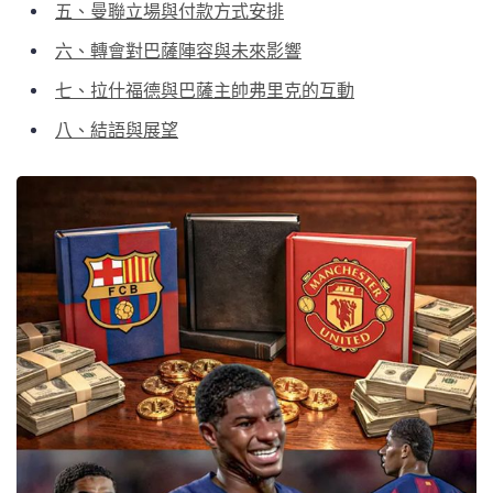
五、曼聯立場與付款方式安排
六、轉會對巴薩陣容與未來影響
七、拉什福德與巴薩主帥弗里克的互動
八、結語與展望