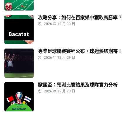
攻略分享：如何在百家樂中獲取高勝率？
2026 年 12 月 30 日
專業足球聯賽賽程公布，球迷熱切期待！
2026 年 12 月 29 日
歐國盃：預測比賽結果及球隊實力分析
2026 年 12 月 28 日