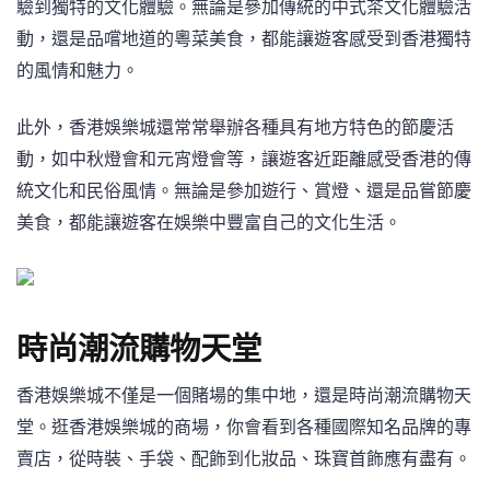
驗到獨特的文化體驗。無論是參加傳統的中式茶文化體驗活
動，還是品嚐地道的粵菜美食，都能讓遊客感受到香港獨特
的風情和魅力。
此外，香港娛樂城還常常舉辦各種具有地方特色的節慶活
動，如中秋燈會和元宵燈會等，讓遊客近距離感受香港的傳
統文化和民俗風情。無論是參加遊行、賞燈、還是品嘗節慶
美食，都能讓遊客在娛樂中豐富自己的文化生活。
時尚潮流購物天堂
香港娛樂城不僅是一個賭場的集中地，還是時尚潮流購物天
堂。逛香港娛樂城的商場，你會看到各種國際知名品牌的專
賣店，從時裝、手袋、配飾到化妝品、珠寶首飾應有盡有。