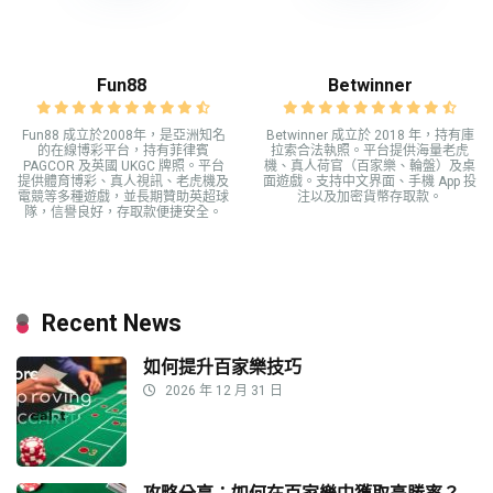
Fun88
Betwinner
Fun88 成立於2008年，是亞洲知名
Betwinner 成立於 2018 年，持有庫
的在線博彩平台，持有菲律賓
拉索合法執照。平台提供海量老虎
PAGCOR 及英國 UKGC 牌照。平台
機、真人荷官（百家樂、輪盤）及桌
提供體育博彩、真人視訊、老虎機及
面遊戲。支持中文界面、手機 App 投
電競等多種遊戲，並長期贊助英超球
注以及加密貨幣存取款。
隊，信譽良好，存取款便捷安全。
Recent News
如何提升百家樂技巧
2026 年 12 月 31 日