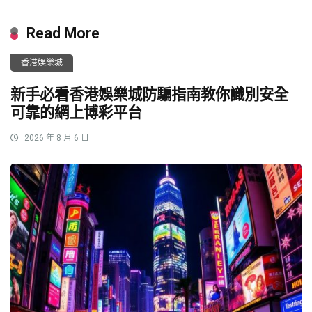
Read More
香港娛樂城
新手必看香港娛樂城防騙指南教你識別安全
可靠的網上博彩平台
2026 年 8 月 6 日