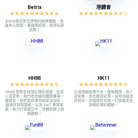
Betrix
港體會
Betrix提供安全透明的娛樂體驗，涵
蓋多元遊戲，獲國際認證，值得玩家
信賴。
HH88
HK11
HH88 匯聚全球頂尖博彩遊戲，從真
亞洲頂級娛樂平台，匯集體育、真人
人百家樂、熱門老虎機到體育賽事一
百家樂、老虎機及彩票。採用頂級加
應俱全。我們提供軍用級安全加密、
密技術，存取款秒到賬，打造最安全
極速存提款服務，以及 24/7 專業客
流暢的博彩體驗。
服，致力打造最公平、流暢的線上娛
樂體驗。