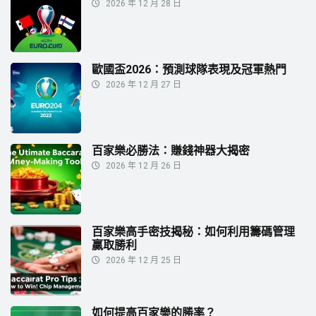
2026 年 12 月 28 日
歐國盃2026：預測球隊表現及冠軍熱門
2026 年 12 月 27 日
百家樂必勝法：賺錢神器大揭密
2026 年 12 月 26 日
百家樂高手密技揭秘：如何利用籌碼管理
贏取勝利
2026 年 12 月 25 日
如何提高百家樂的勝率？