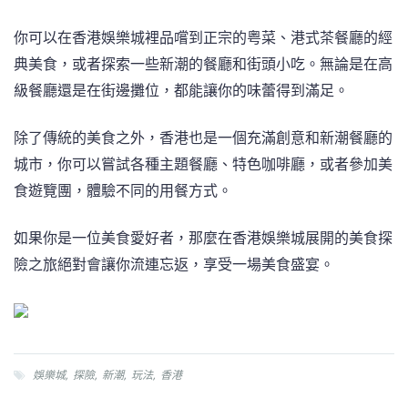
你可以在香港娛樂城裡品嚐到正宗的粤菜、港式茶餐廳的經
典美食，或者探索一些新潮的餐廳和街頭小吃。無論是在高
級餐廳還是在街邊攤位，都能讓你的味蕾得到滿足。
除了傳統的美食之外，香港也是一個充滿創意和新潮餐廳的
城市，你可以嘗試各種主題餐廳、特色咖啡廳，或者參加美
食遊覽團，體驗不同的用餐方式。
如果你是一位美食愛好者，那麼在香港娛樂城展開的美食探
險之旅絕對會讓你流連忘返，享受一場美食盛宴。
娛樂城
,
探險
,
新潮
,
玩法
,
香港