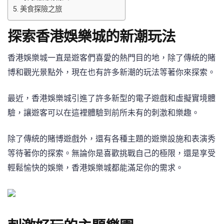
美食探險之旅
探索香港娛樂城的新潮玩法
香港娛樂城一直是遊客們喜愛的熱門目的地，除了傳統的賭
博和觀光景點外，現在也有許多新潮的玩法等著你來探索。
最近，香港娛樂城引進了許多新型的電子遊戲和虛擬實境體
驗，讓遊客可以在這裡體驗到前所未有的刺激和樂趣。
除了傳統的賭博遊戲外，還有各種主題的遊樂設施和表演秀
等待著你的探索。無論你是喜歡挑戰自己的極限，還是享受
輕鬆愉快的娛樂，香港娛樂城都能滿足你的需求。