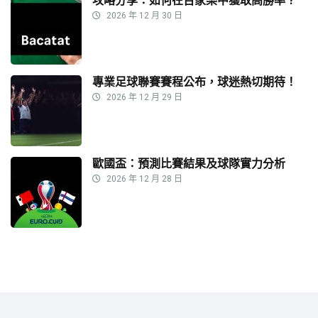
攻略分享：如何在百家樂中獲取高勝率？
2026 年 12 月 30 日
專業足球聯賽賽程公布，球迷熱切期待！
2026 年 12 月 29 日
歐國盃：預測比賽結果及球隊實力分析
2026 年 12 月 28 日