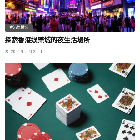
香港娛樂城
探索香港娛樂城的夜生活場所
2026 年 5 月 25 日