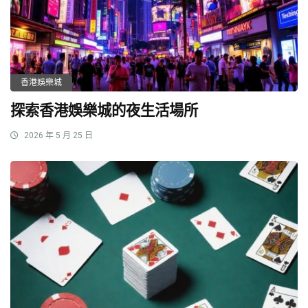
香港娛樂城
探索香港娛樂城的夜生活場所
2026 年 5 月 25 日