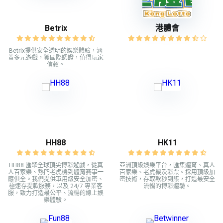
Betrix
港體會
Betrix提供安全透明的娛樂體驗，涵
蓋多元遊戲，獲國際認證，值得玩家
信賴。
HH88
HK11
HH88 匯聚全球頂尖博彩遊戲，從真
亞洲頂級娛樂平台，匯集體育、真人
人百家樂、熱門老虎機到體育賽事一
百家樂、老虎機及彩票。採用頂級加
應俱全。我們提供軍用級安全加密、
密技術，存取款秒到賬，打造最安全
極速存提款服務，以及 24/7 專業客
流暢的博彩體驗。
服，致力打造最公平、流暢的線上娛
樂體驗。