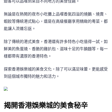
遊客可以品嚐到來自不同地方的美食佳餚。
無論是在熱鬧的夜市小吃攤上品嚐香氣四溢的燒鵝、燒賣、
蝦餃等傳統港式點心，還是在高級餐廳享用精緻的粵菜，都
能讓人流連忘返。
除了傳統的港式美食，香港還有許多特色小吃值得一試，如
鮮美的魚蛋燒、香脆的雞扒包、滋味十足的牛腩麵等，每一
樣都帶有濃厚的香港特色。
探索香港娛樂城的美食文化，除了可以滿足味蕾，更能感受
到這個城市獨特的魅力和活力。
揭開香港娛樂城的美食秘辛