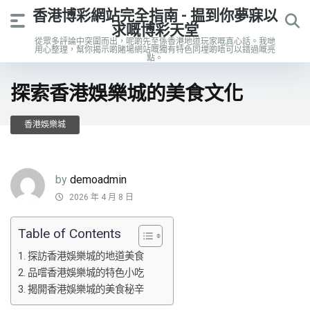
香港博彩網站完全指南 - 揾到你夢寐以
求嘅博彩天堂
從眾多評論中突圍而出，呢啲先至係香港地道玩家嘅真心話。我哋
用心整理，幫你揭示啲賭場網站嘅獨有特色同埋啲唔可以錯過嘅亮
點。
探索香港娛樂城的美食文化
香港娛樂城
by
demoadmin
2026 年 4 月 8 日
Table of Contents
探訪香港娛樂城的地道美食
品嚐香港娛樂城的特色小吃
揭開香港娛樂城的美食秘辛