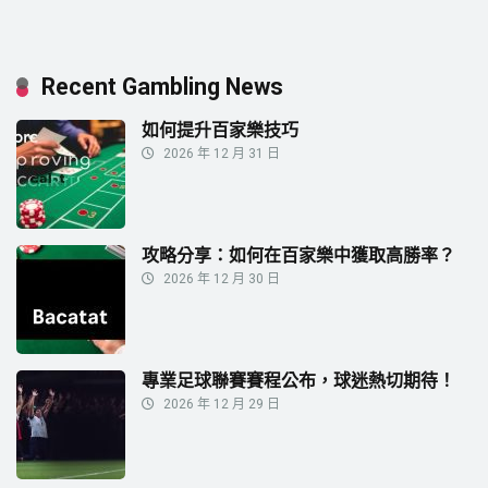
Recent Gambling News
如何提升百家樂技巧
2026 年 12 月 31 日
攻略分享：如何在百家樂中獲取高勝率？
2026 年 12 月 30 日
專業足球聯賽賽程公布，球迷熱切期待！
2026 年 12 月 29 日