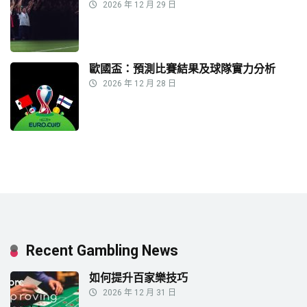
2026 年 12 月 29 日
歐國盃：預測比賽結果及球隊實力分析
2026 年 12 月 28 日
Recent Gambling News
如何提升百家樂技巧
2026 年 12 月 31 日