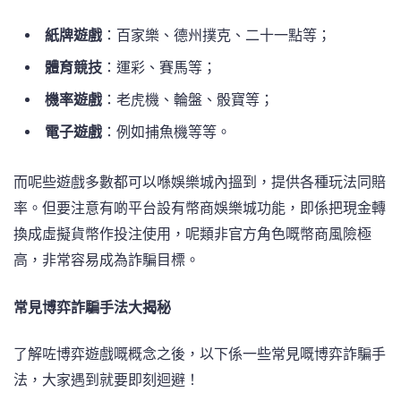
紙牌遊戲
：百家樂、德州撲克、二十一點等；
體育競技
：運彩、賽馬等；
機率遊戲
：老虎機、輪盤、骰寶等；
電子遊戲
：例如捕魚機等等。
而呢些遊戲多數都可以喺娛樂城內搵到，提供各種玩法同賠
率。但要注意有啲平台設有幣商娛樂城功能，即係把現金轉
換成虛擬貨幣作投注使用，呢類非官方角色嘅幣商風險極
高，非常容易成為詐騙目標。
常見博弈詐騙手法大揭秘
了解咗博弈遊戲嘅概念之後，以下係一些常見嘅博弈詐騙手
法，大家遇到就要即刻迴避！