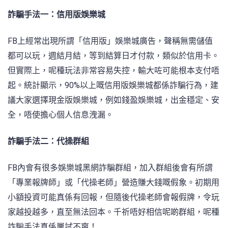
詐騙手法一：信用版娛樂城
FB上經常出現所謂「信用版」娛樂城廣告，聲稱無需儲值
都可以玩，週結月結，等到結算日才付款，類似於信用卡。
但實際上，呢種玩法非常容易失控，輸大咗可能根本支付唔
起。統計顯示，90%以上嘅信用版娛樂城都係詐騙行為，建
議大家選擇現金版娛樂城，例如錢盈娛樂城，出金穩定、安
全，唔使擔心個人信息洩漏。
詐騙手法二：代操群組
FB內會有很多娛樂城黑網詐騙群組，加入群組後會有所謂
「專業報牌師」或「代操老師」營造賺大錢嘅假象。初期用
小額投資可能真係有回報，但隨後代操老師會報假牌，令玩
家越投越多，直至無法回本。千祈唔好相信呢啲群組，呢種
詐騙手法真係屢試不爽！