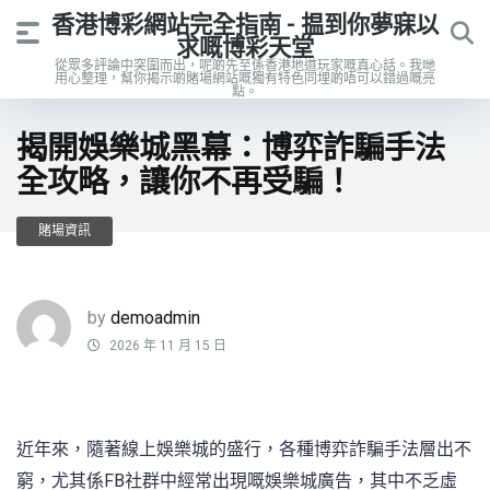
香港博彩網站完全指南 - 揾到你夢寐以
求嘅博彩天堂
從眾多評論中突圍而出，呢啲先至係香港地道玩家嘅真心話。我哋
用心整理，幫你揭示啲賭場網站嘅獨有特色同埋啲唔可以錯過嘅亮
點。
揭開娛樂城黑幕：博弈詐騙手法
全攻略，讓你不再受騙！
賭場資訊
by
demoadmin
2026 年 11 月 15 日
近年來，隨著線上娛樂城的盛行，各種博弈詐騙手法層出不
窮，尤其係FB社群中經常出現嘅娛樂城廣告，其中不乏虛