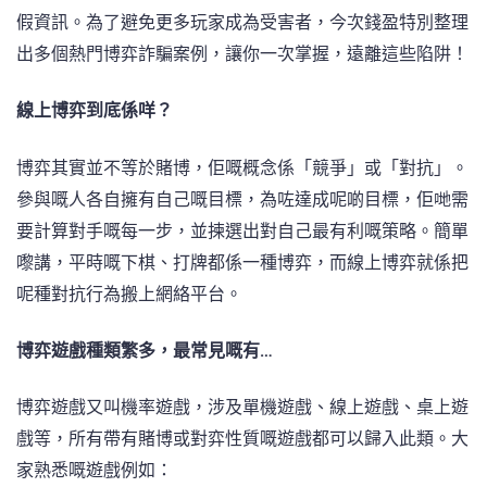
假資訊。為了避免更多玩家成為受害者，今次錢盈特別整理
出多個熱門博弈詐騙案例，讓你一次掌握，遠離這些陷阱！
線上博弈到底係咩？
博弈其實並不等於賭博，佢嘅概念係「競爭」或「對抗」。
參與嘅人各自擁有自己嘅目標，為咗達成呢啲目標，佢哋需
要計算對手嘅每一步，並揀選出對自己最有利嘅策略。簡單
嚟講，平時嘅下棋、打牌都係一種博弈，而線上博弈就係把
呢種對抗行為搬上網絡平台。
博弈遊戲種類繁多，最常見嘅有…
博弈遊戲又叫機率遊戲，涉及單機遊戲、線上遊戲、桌上遊
戲等，所有帶有賭博或對弈性質嘅遊戲都可以歸入此類。大
家熟悉嘅遊戲例如：