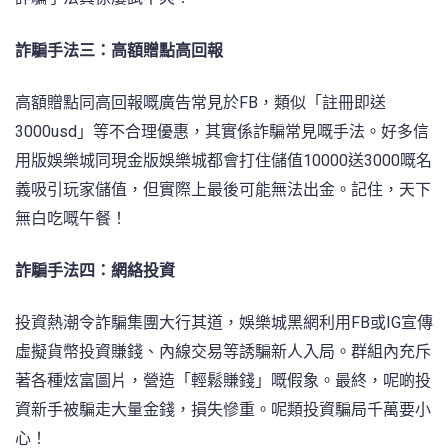
詐騙手法三：高額贈點高回報
高額贈點同高回報嘅廣告常見於FB，類似「註冊即送
3000usd」等不合理優惠，其實係詐騙常見嘅手法。好多信
用版娛樂城同現金版娛樂城都會打住儲值10000送3000嘅名
義吸引玩家儲值，但實際上最後可能無法出金。記住，天下
無白吃嘅午餐！
詐騙手法四：網絡投資
投資熱潮令詐騙集團大行其道，娛樂城黑網利用FB或IG宣傳
虛擬貨幣投資賺錢、內線交易等誘騙新人入局。群組內充斥
著各種炫富圖片，營造「輕鬆賺錢」嘅假象。最終，呢啲投
資新手被騙走大量金錢，損失慘重。呢類投資騙局千萬要小
心！