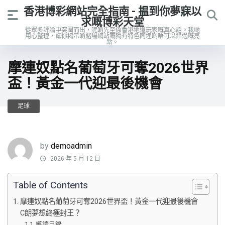
香港博彩網站完全指南 - 揾到你夢寐以
求嘅博彩天堂
從眾多評論中突圍而出，呢啲先至係香港地道玩家嘅真心話。我哋
用心整理，幫你揭示啲賭場網站嘅獨有特色同埋啲唔可以錯過嘅亮
點。
摩連奴點名葡萄牙可奪2026世界
盃！黃金一代迎最後機會
足球
by
demoadmin
2026 年 5 月 12 日
Table of Contents
摩連奴點名葡萄牙可奪2026世界盃！黃金一代迎最後機會
C朗夢想終極封王？
導讀目錄