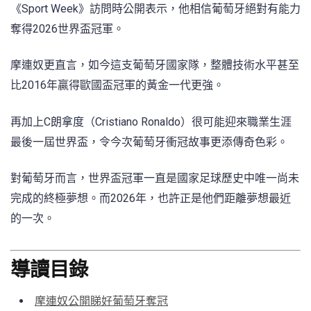
《Sport Week》訪問時公開表示，他相信葡萄牙絕對有能力
奪得2026世界盃冠軍。
摩連奴更直言，如今這支葡萄牙國家隊，整體技術水平甚至
比2016年贏得歐國盃冠軍的黃金一代更強。
再加上C朗拿度（Cristiano Ronaldo）很可能迎來職業生涯
最後一屆世界盃，令今次葡萄牙衝冠故事更添傳奇色彩。
對葡萄牙而言，世界盃冠軍一直是國家足球歷史中唯一尚未
完成的終極夢想。而2026年，也許正是他們距離夢想最近
的一次。
導讀目錄
摩連奴公開睇好葡萄牙奪冠