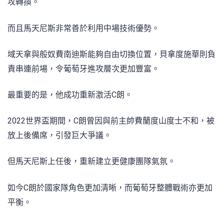
攻轉換。
而且馬天尼斯非常善於利用中場技術優勢。
域天拿與般奴費南迪斯能夠自由切換位置，貝拿度施華則負
責串連前場，令葡萄牙進攻層次更加豐富。
最重要的是，他成功重新激活C朗。
2022世界盃期間，C朗曾因與前主帥費蘭度山度士不和，被
放上後備席，引發巨大爭議。
但馬天尼斯上任後，重新建立更健康團隊氣氛。
如今C朗於國家隊角色更加清晰，而葡萄牙整體戰術亦更加
平衡。