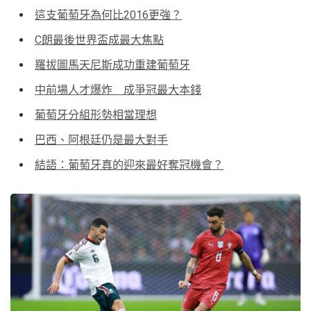
這支葡萄牙為何比2016更強？
C朗最後世界盃成最大焦點
羅拔圖馬天尼斯成功重建葡萄牙
中前場人才爆炸 成爭冠最大本錢
葡萄牙分組形勢相當理想
巴西、阿根廷仍是最大對手
結語：葡萄牙真的迎來最好奪冠機會？