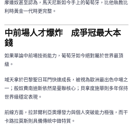
摩連奴甚至認為，馬天尼斯如今手上的葡萄牙，比他執教比
利時黃金一代時更完整。
中前場人才爆炸 成爭冠最大本
錢
如果單論中前場技術能力，葡萄牙如今絕對屬於世界最頂
級。
域天拿於巴黎聖日耳門快速成長，被視為歐洲最出色中場之
一；般奴費南迪斯依然是曼聯核心；貝拿度施華則多年保持
世界級穩定表現。
前線方面，拉菲爾利亞奧爆發力與個人突破能力極強，而干
卡路拉莫斯則具備傳統中鋒特質。