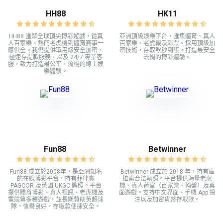
HH88
HK11
HH88 匯聚全球頂尖博彩遊戲，從真
亞洲頂級娛樂平台，匯集體育、真人
人百家樂、熱門老虎機到體育賽事一
百家樂、老虎機及彩票。採用頂級加
應俱全。我們提供軍用級安全加密、
密技術，存取款秒到賬，打造最安全
極速存提款服務，以及 24/7 專業客
流暢的博彩體驗。
服，致力打造最公平、流暢的線上娛
樂體驗。
Fun88
Betwinner
Fun88 成立於2008年，是亞洲知名
Betwinner 成立於 2018 年，持有庫
的在線博彩平台，持有菲律賓
拉索合法執照。平台提供海量老虎
PAGCOR 及英國 UKGC 牌照。平台
機、真人荷官（百家樂、輪盤）及桌
提供體育博彩、真人視訊、老虎機及
面遊戲。支持中文界面、手機 App 投
電競等多種遊戲，並長期贊助英超球
注以及加密貨幣存取款。
隊，信譽良好，存取款便捷安全。