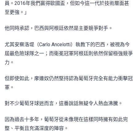
員。2016年我們贏得歐國盃，但如今這一代於技術層面甚
至更強。」
他同時承認，巴西與阿根廷依然是主要競爭對手。
尤其安察洛堤（Carlo Ancelotti）執教下的巴西，被視為今
屆最危險球隊之一；而衛冕冠軍阿根廷則依然保留極強競爭
力。
但即使如此，摩連奴仍然堅持認為葡萄牙完全有能力衝擊冠
軍。
對不少葡萄牙球迷而言，這番說話無疑令人熱血沸騰。
因為過去十多年，葡萄牙從未像現在這樣同時擁有如此完
整、平衡且充滿深度的陣容。