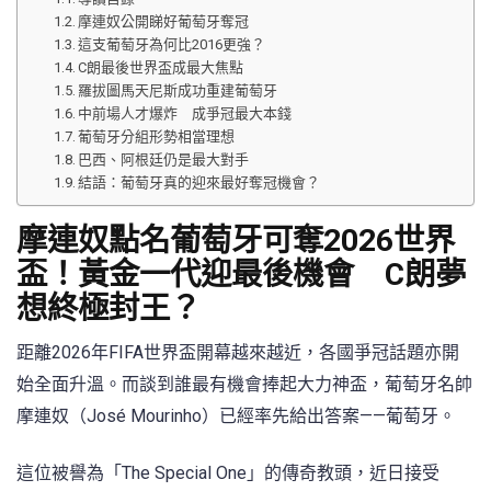
摩連奴公開睇好葡萄牙奪冠
這支葡萄牙為何比2016更強？
C朗最後世界盃成最大焦點
羅拔圖馬天尼斯成功重建葡萄牙
中前場人才爆炸 成爭冠最大本錢
葡萄牙分組形勢相當理想
巴西、阿根廷仍是最大對手
結語：葡萄牙真的迎來最好奪冠機會？
摩連奴點名葡萄牙可奪2026世界
盃！黃金一代迎最後機會 C朗夢
想終極封王？
距離2026年FIFA世界盃開幕越來越近，各國爭冠話題亦開
始全面升溫。而談到誰最有機會捧起大力神盃，葡萄牙名帥
摩連奴（José Mourinho）已經率先給出答案——葡萄牙。
這位被譽為「The Special One」的傳奇教頭，近日接受