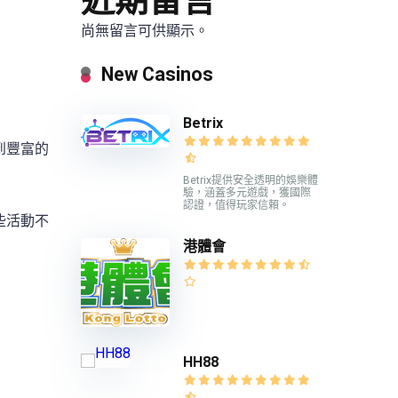
尚無留言可供顯示。
New Casinos
Betrix
到豐富的
Betrix提供安全透明的娛樂體
驗，涵蓋多元遊戲，獲國際
認證，值得玩家信賴。
些活動不
港體會
HH88