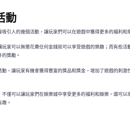
活動
最吸引人的幾個活動，讓玩家們可以在遊戲中獲得更多的福利和
讓玩家可以無需花費任何金錢就可以享受遊戲的樂趣；而有些活
外的獎勵。
活動，讓玩家有機會獲得豐富的獎品和獎金，增加了遊戲的刺激
，不僅可以讓玩家們在娛樂城中享受更多的福利和娛樂，還可以
有趣。