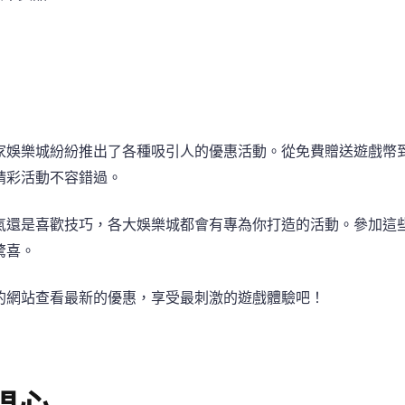
家娛樂城紛紛推出了各種吸引人的優惠活動。從免費贈送遊戲幣
精彩活動不容錯過。
氣還是喜歡技巧，各大娛樂城都會有專為你打造的活動。參加這
驚喜。
的網站查看最新的優惠，享受最刺激的遊戲體驗吧！