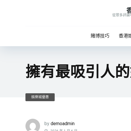
從眾多評論
賭博技巧
香港
擁有最吸引人的
娛樂城優惠
by
demoadmin