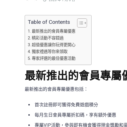
2026 年 1 月 6 日
Table of Contents
最新推出的會員專屬優惠
精彩活動不容錯過
超值優惠讓你玩得更開心
獨家禮遇等你來領取
專家評選的最佳優惠活動
最新推出的會員專屬
最新推出的會員專屬優惠包括：
首次註冊即可獲得免費遊戲積分
每月生日會員專屬折扣碼，享有額外優惠
專屬VIP活動，參與即有機會獲得現金獎勵和