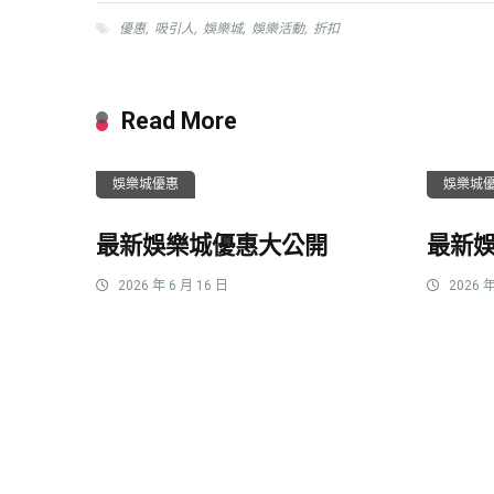
優惠
,
吸引人
,
娛樂城
,
娛樂活動
,
折扣
Read More
娛樂城優惠
娛樂城
最新娛樂城優惠大公開
最新
2026 年 6 月 16 日
2026 年