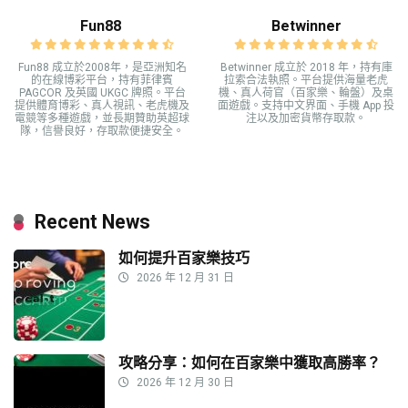
Fun88
Betwinner
Fun88 成立於2008年，是亞洲知名
Betwinner 成立於 2018 年，持有庫
的在線博彩平台，持有菲律賓
拉索合法執照。平台提供海量老虎
PAGCOR 及英國 UKGC 牌照。平台
機、真人荷官（百家樂、輪盤）及桌
提供體育博彩、真人視訊、老虎機及
面遊戲。支持中文界面、手機 App 投
電競等多種遊戲，並長期贊助英超球
注以及加密貨幣存取款。
隊，信譽良好，存取款便捷安全。
Recent News
如何提升百家樂技巧
2026 年 12 月 31 日
攻略分享：如何在百家樂中獲取高勝率？
2026 年 12 月 30 日