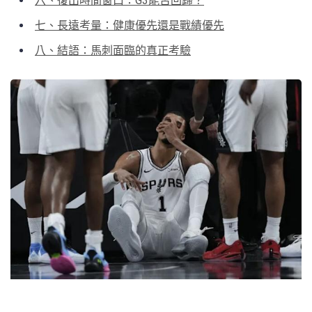
六、復出時間窗口：G3能否回歸？
七、長遠考量：健康優先還是戰績優先
八、結語：馬刺面臨的真正考驗