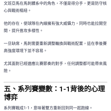
文班亞馬在馬刺體系中的角色，不僅是得分手，更是防守核
心與戰術樞紐。
他的存在，使球隊在內線擁有強大威懾力，同時也能拉開空
間，提升進攻多樣性。
一旦缺席，馬刺需要重新調整輪換與戰術配置，這在季後賽
高強度環境下並不容易。
尤其面對已經適應比賽節奏的對手，任何調整都可能帶來風
險。
五、系列賽變數：1-1背後的心理
博弈
系列賽戰成1-1，意味著雙方重新回到同一起跑線。