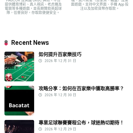
PAGCOR 及英國 UKGC 牌照。平台
機、真人荷官（百家樂、輪盤）及桌
提供體育博彩、真人視訊、老虎機及
面遊戲。支持中文界面、手機 App 投
電競等多種遊戲，並長期贊助英超球
注以及加密貨幣存取款。
隊，信譽良好，存取款便捷安全。
Recent News
如何提升百家樂技巧
2026 年 12 月 31 日
攻略分享：如何在百家樂中獲取高勝率？
2026 年 12 月 30 日
專業足球聯賽賽程公布，球迷熱切期待！
2026 年 12 月 29 日