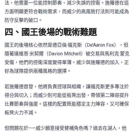
法，他需要一位能控制節奏、減少失誤的控衛。施羅德在這
方面明顯更符合戰術需求，而威少的高風險打法則可能成為
防守反擊的破口。
四、國王後場的戰術難題
國王的後場核心依然是德亞倫·福克斯（De’Aaron Fox），但
隨著達維恩·米契爾（Davion Mitchell）被交易與馬利克·蒙克
受傷，他們的控衛深度變得單薄。威少與施羅德的加入，正
好為球隊提供兩種風格的選擇。
若施羅德首發，他將負責控球與組織，讓福克斯更多專注於
得分與切入；而威少則可能從板凳出發，帶領第二陣容提升
比賽節奏與強度。這樣的配置既能穩定主力陣容，又可確保
板凳火力不減。
但問題在於——威少願意接受替補角色嗎？過去在湖人，他