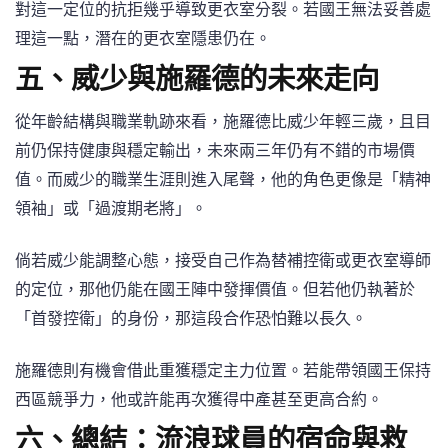
對這一定位的抗拒幾乎導致更衣室分裂。若國王無法妥善處
理這一點，潛在的更衣室隱患仍在。
五、威少與施羅德的未來走向
從年齡結構與職業軌跡來看，施羅德比威少年輕三歲，且目
前仍保持健康與穩定輸出，未來兩三年仍有不錯的市場價
值。而威少的職業生涯則進入尾聲，他的角色更像是「精神
領袖」或「過渡期老將」。
倘若威少能調整心態，接受自己作為替補控衛或更衣室導師
的定位，那他仍能在國王陣中發揮價值。但若他仍執著於
「首發控衛」的身份，那這段合作恐怕難以長久。
施羅德則有機會借此重獲穩定主力位置。若能帶領國王保持
西區競爭力，他或許能再次獲得中產甚至更高合約。
六、總結：流浪球員的宿命與救