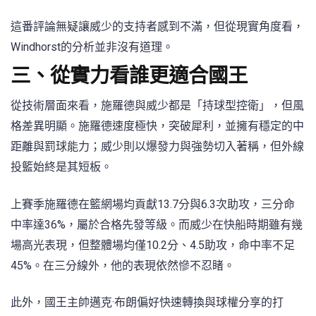
這番評論無疑讓威少的支持者感到不滿，但從現實角度看，
Windhorst的分析並非沒有道理。
三、從實力看誰更適合國王
從技術層面來看，施羅德與威少都是「持球型控衛」，但風
格差異明顯。施羅德速度極快，突破犀利，並擁有穩定的中
距離與罰球能力；威少則以爆發力與強勢切入著稱，但外線
投籃始終是其短板。
上賽季施羅德在籃網場均貢獻13.7分與6.3次助攻，三分命
中率達36%，屬於合格先發等級。而威少在快船時期雖有幾
場高光表現，但整體場均僅10.2分、4.5助攻，命中率不足
45%。在三分線外，他的表現依然慘不忍睹。
此外，國王主帥邁克·布朗偏好快速轉換與球權分享的打