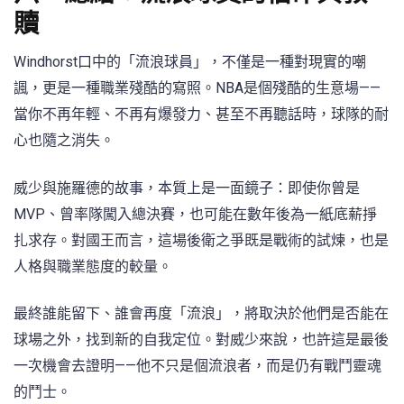
贖
Windhorst口中的「流浪球員」，不僅是一種對現實的嘲
諷，更是一種職業殘酷的寫照。NBA是個殘酷的生意場——
當你不再年輕、不再有爆發力、甚至不再聽話時，球隊的耐
心也隨之消失。
威少與施羅德的故事，本質上是一面鏡子：即使你曾是
MVP、曾率隊闖入總決賽，也可能在數年後為一紙底薪掙
扎求存。對國王而言，這場後衛之爭既是戰術的試煉，也是
人格與職業態度的較量。
最終誰能留下、誰會再度「流浪」，將取決於他們是否能在
球場之外，找到新的自我定位。對威少來說，也許這是最後
一次機會去證明——他不只是個流浪者，而是仍有戰鬥靈魂
的鬥士。