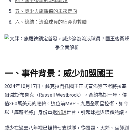
四、國王後場的戰術難題
五、威少與施羅德的未來走向
六、總結：流浪球員的宿命與救贖
一、事件背景：威少加盟國王
2024年10月17日，薩克拉門托國王正式宣佈簽下老將拉塞
爾·威斯布魯克（Russell Westbrook），合約為期一年、價
值360萬美元的底薪。這位前MVP、九屆全明星控衛，如今
以「底薪老將」身份重返
NBA
舞台，引起球迷與媒體熱議。
威少在過去八年裡已輾轉七支球隊，從雷霆、火箭、巫師到