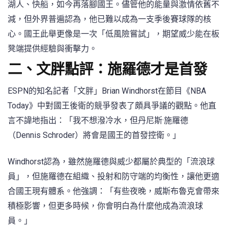
湖人、快船，如今再落腳國王。儘管他的能量與激情依舊不
減，但外界普遍認為，他已難以成為一支季後賽球隊的核
心。國王此舉更像是一次「低風險嘗試」，期望威少能在板
凳端提供經驗與衝擊力。
二、文胖點評：施羅德才是首發
ESPN的知名記者「文胖」Brian Windhorst在節目《NBA
Today》中對國王後衛的競爭發表了頗具爭議的觀點。他直
言不諱地指出：「我不想潑冷水，但丹尼斯·施羅德
（Dennis Schroder）將會是國王的首發控衛。」
Windhorst認為，雖然施羅德與威少都屬於典型的「流浪球
員」，但施羅德在組織、投射和防守端的均衡性，讓他更適
合國王現有體系。他強調：「有些夜晚，威斯布魯克會帶來
積極影響，但更多時候，你會明白為什麼他成為流浪球
員。」