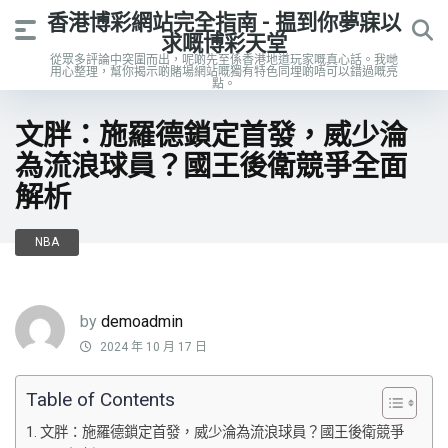
香港博彩網站完全指南 - 揾到你夢寐以
求嘅博彩天堂
從眾多評論中突圍而出，呢啲先至係香港地道玩家嘅真心話。我哋
用心整理，幫你揭示啲賭場網站嘅獨有特色同埋啲唔可以錯過嘅亮
點。
文胖：施羅德鎖定首發，威少淪
為流浪球員？國王後衛競爭全面
解析
NBA
by
demoadmin
2024 年 10 月 17 日
Table of Contents
文胖：施羅德鎖定首發，威少淪為流浪球員？國王後衛競爭