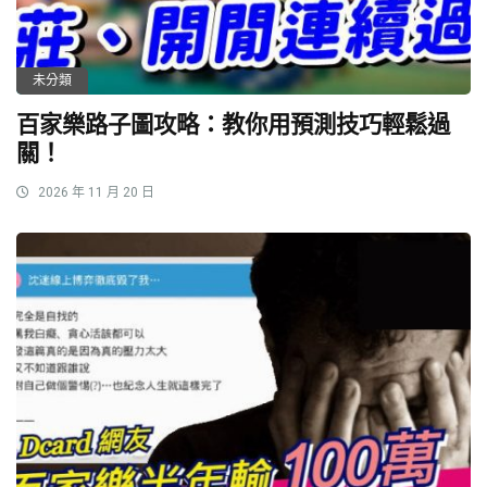
未分類
百家樂路子圖攻略：教你用預測技巧輕鬆過
關！
2026 年 11 月 20 日