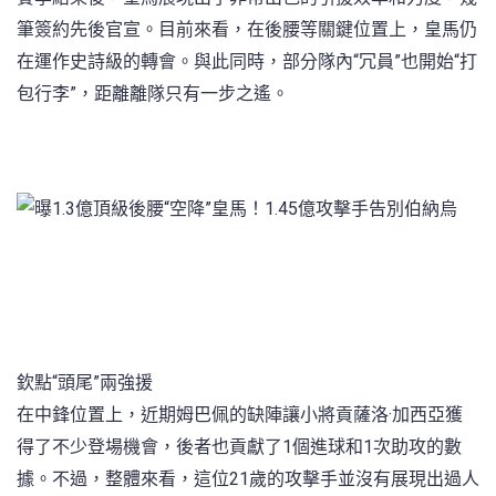
筆簽約先後官宣。目前來看，在後腰等關鍵位置上，皇馬仍
在運作史詩級的轉會。與此同時，部分隊內“冗員”也開始“打
包行李”，距離離隊只有一步之遙。
欽點“頭尾”兩強援
在中鋒位置上，近期姆巴佩的缺陣讓小將貢薩洛·加西亞獲
得了不少登場機會，後者也貢獻了1個進球和1次助攻的數
據。不過，整體來看，這位21歲的攻擊手並沒有展現出過人