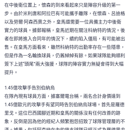
在中後衛位置上，懷森的到來看起來只是陣容升級的第一
步。由於米利唐和阿拉巴有可能攜手離隊，在懷森、呂迪格
以及勞爾·阿森西奧之外，皇馬還需要一位具備主力中後衛
實力的球員。據郵報稱，皇馬近期在關注科納特的情況。後
者在即將進入合同年的情況下，續約陷入僵局，有可能被出
售。在皇馬方面看來，雖然科納特的出勤率存在一些隱患，
但是作為一名輪換球員，仍舊綽綽有餘。如果球隊能夠順利
簽下上述“頭尾”兩大強援，球隊的陣容實力無疑會得到大幅
提升。
1.45億攻擊手告別伯納烏
在隊內現有球員方面，據塞爾電台稱，兩名合計身價達到
1.45億歐元的攻擊手有望同時告別伯納烏球場。首先是羅德
里戈。這位巴西國腳近期和皇馬的關係沒有任何改善的跡
象，反倒是因為他的經紀人頻繁抱怨招致了球隊管理層的不
滿。據悉，包括阿森納在內的幾支球隊已經正式為羅德里戈