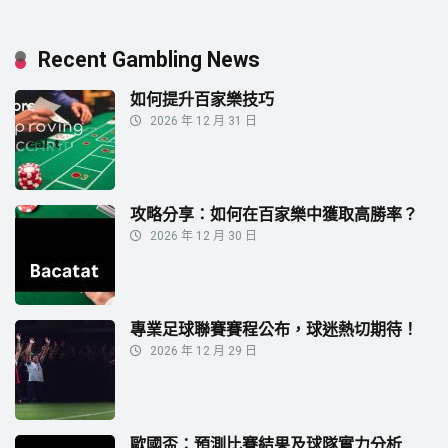
Recent Gambling News
如何提升百家樂技巧
2026 年 12 月 31 日
攻略分享：如何在百家樂中獲取高勝率？
2026 年 12 月 30 日
專業足球聯賽賽程公布，球迷熱切期待！
2026 年 12 月 29 日
歐國盃：預測比賽結果及球隊實力分析