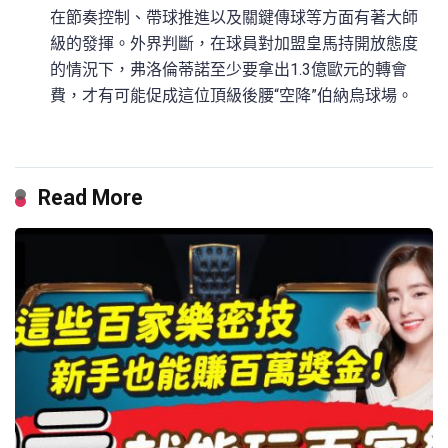
在節奏控制、帶球推進以及關鍵傳球等方面有著大師
級的發揮。外界判斷，在球員對加盟皇馬持開放態度
的情況下，弗洛倫蒂諾至少要拿出1.3億歐元的轉會
費，才有可能促成這位頂級後腰“空降”伯納烏球場。
Read More