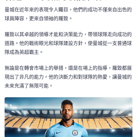
曼城在近年來的表現令人矚目，他們的成功不僅來自出色的
球員陣容，更來自領袖的羅致。
羅致以其卓越的領導才能和決策能力，帶領球隊走向成功的
道路。他的戰術眼光和球隊建設方針，使曼城從一支普通球
隊成為英超霸主。
無論是在轉會市場上的舉措，還是在場上的指導，羅致都展
現出了非凡的能力。他的決斷力和對球隊的熱愛，讓曼城的
未來充滿了無限可能。