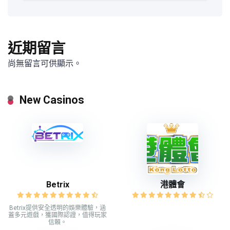
近期留言
尚無留言可供顯示。
New Casinos
Betrix
港體會
Betrix提供安全透明的娛樂體驗，涵
蓋多元遊戲，獲國際認證，值得玩家
信賴。