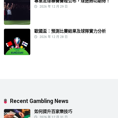
專業足球聯賽賽程公布，球迷熱切期待！
2026 年 12 月 29 日
歐國盃：預測比賽結果及球隊實力分析
2026 年 12 月 28 日
Recent Gambling News
如何提升百家樂技巧
2026 年 12 月 31 日