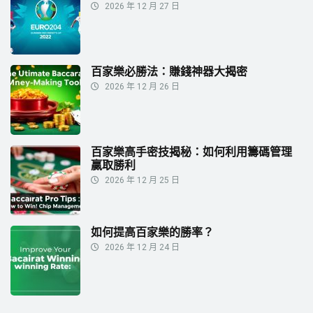
2026 年 12 月 27 日
百家樂必勝法：賺錢神器大揭密
2026 年 12 月 26 日
百家樂高手密技揭秘：如何利用籌碼管理
贏取勝利
2026 年 12 月 25 日
如何提高百家樂的勝率？
2026 年 12 月 24 日