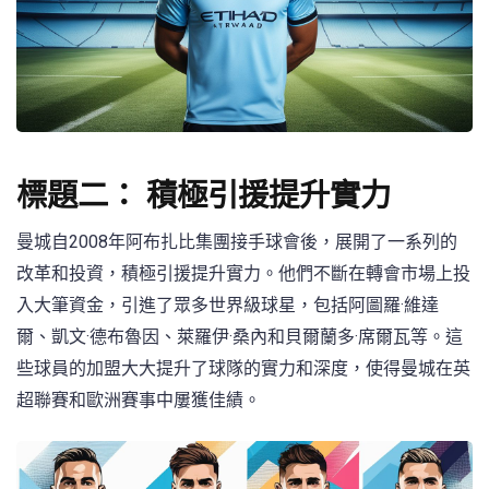
標題二： 積極引援提升實力
曼城自2008年阿布扎比集團接手球會後，展開了一系列的
改革和投資，積極引援提升實力。他們不斷在轉會市場上投
入大筆資金，引進了眾多世界級球星，包括阿圖羅·維達
爾、凱文·德布魯因、萊羅伊·桑內和貝爾蘭多·席爾瓦等。這
些球員的加盟大大提升了球隊的實力和深度，使得曼城在英
超聯賽和歐洲賽事中屢獲佳績。