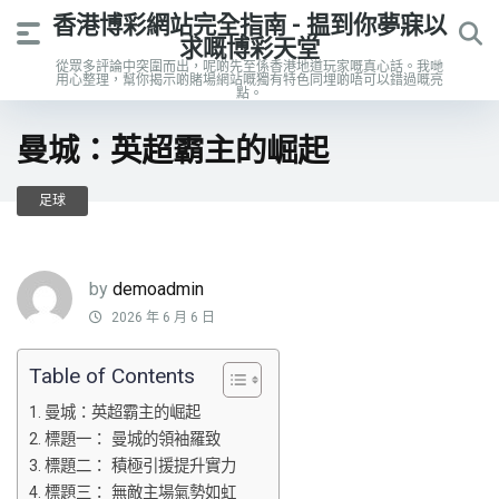
香港博彩網站完全指南 - 揾到你夢寐以
求嘅博彩天堂
從眾多評論中突圍而出，呢啲先至係香港地道玩家嘅真心話。我哋
用心整理，幫你揭示啲賭場網站嘅獨有特色同埋啲唔可以錯過嘅亮
點。
曼城：英超霸主的崛起
足球
by
demoadmin
2026 年 6 月 6 日
Table of Contents
曼城：英超霸主的崛起
標題一： 曼城的領袖羅致
標題二： 積極引援提升實力
標題三： 無敵主場氣勢如虹