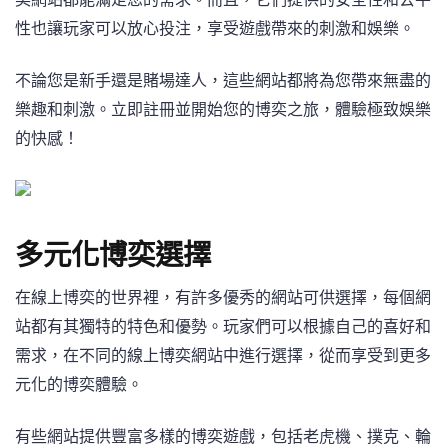
性也讓玩家可以放心投注，享受遊戲帶來的刺激和娛樂。
不論您是新手還是賭場達人，這些網站都將為您帶來無盡的
樂趣和刺激。立即註冊並開始您的博奕之旅，體驗極致娛樂
的快感！
多元化博奕選擇
在線上博奕的世界裡，有許多優秀的網站可供選擇，每個網
站都有其獨特的特色和優勢。玩家們可以根據自己的喜好和
需求，在不同的線上博奕網站中進行選擇，從而享受到更多
元化的博奕體驗。
有些網站提供豐富多樣的博奕遊戲，包括老虎機、撲克、輪