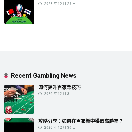
2026 年 12 月 28 日
Recent Gambling News
如何提升百家樂技巧
2026 年 12 月 31 日
攻略分享：如何在百家樂中獲取高勝率？
2026 年 12 月 30 日