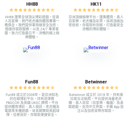
HH88
HK11
HH88 匯聚全球頂尖博彩遊戲，從真
亞洲頂級娛樂平台，匯集體育、真人
人百家樂、熱門老虎機到體育賽事一
百家樂、老虎機及彩票。採用頂級加
應俱全。我們提供軍用級安全加密、
密技術，存取款秒到賬，打造最安全
極速存提款服務，以及 24/7 專業客
流暢的博彩體驗。
服，致力打造最公平、流暢的線上娛
樂體驗。
Fun88
Betwinner
Fun88 成立於2008年，是亞洲知名
Betwinner 成立於 2018 年，持有庫
的在線博彩平台，持有菲律賓
拉索合法執照。平台提供海量老虎
PAGCOR 及英國 UKGC 牌照。平台
機、真人荷官（百家樂、輪盤）及桌
提供體育博彩、真人視訊、老虎機及
面遊戲。支持中文界面、手機 App 投
電競等多種遊戲，並長期贊助英超球
注以及加密貨幣存取款。
隊，信譽良好，存取款便捷安全。