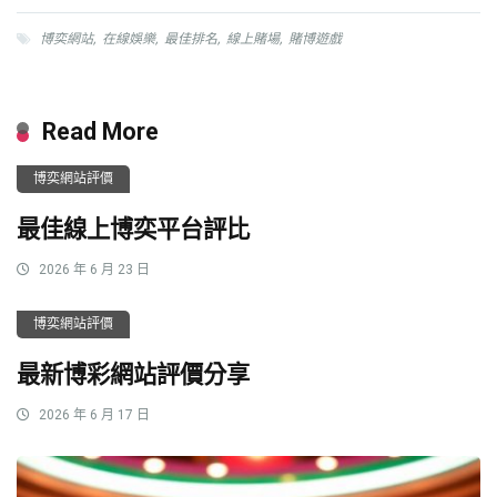
博奕網站
,
在線娛樂
,
最佳排名
,
線上賭場
,
賭博遊戲
Read More
博奕網站評價
最佳線上博奕平台評比
2026 年 6 月 23 日
博奕網站評價
最新博彩網站評價分享
2026 年 6 月 17 日