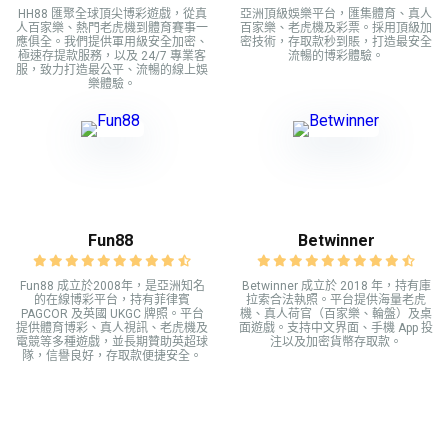
HH88 匯聚全球頂尖博彩遊戲，從真
亞洲頂級娛樂平台，匯集體育、真人
人百家樂、熱門老虎機到體育賽事一
百家樂、老虎機及彩票。採用頂級加
應俱全。我們提供軍用級安全加密、
密技術，存取款秒到賬，打造最安全
極速存提款服務，以及 24/7 專業客
流暢的博彩體驗。
服，致力打造最公平、流暢的線上娛
樂體驗。
Fun88
Betwinner
Fun88 成立於2008年，是亞洲知名
Betwinner 成立於 2018 年，持有庫
的在線博彩平台，持有菲律賓
拉索合法執照。平台提供海量老虎
PAGCOR 及英國 UKGC 牌照。平台
機、真人荷官（百家樂、輪盤）及桌
提供體育博彩、真人視訊、老虎機及
面遊戲。支持中文界面、手機 App 投
電競等多種遊戲，並長期贊助英超球
注以及加密貨幣存取款。
隊，信譽良好，存取款便捷安全。