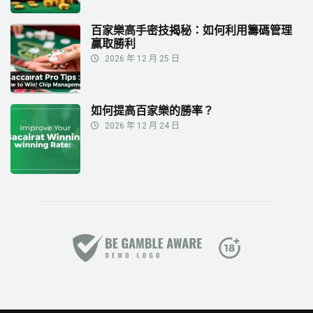
百家樂高手密技揭秘：如何利用籌碼管理
贏取勝利
2026 年 12 月 25 日
如何提高百家樂的勝率？
2026 年 12 月 24 日