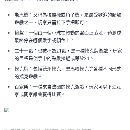
老虎機：又稱為拉霸機或角子機，是最受歡迎的賭場
遊戲之一，玩家只需拉下手把即可。
輪盤：一個由一個小球在轉動的盤面上落地，預測球
最終停在哪個數字或顏色上。
二十一點：也被稱為21點，是一種撲克牌遊戲，玩家
的目標是使手中的點數接近或等於21。
撲克牌：包括德州撲克、奧馬哈撲克等各種不同形式
的撲克遊戲。
百家樂：一種來自法國的撲克遊戲，玩家可以下注莊
家或閒家誰會贏得比賽。