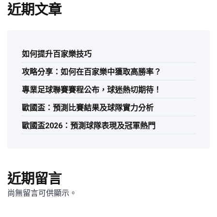
近期文章
如何提升百家樂技巧
攻略分享：如何在百家樂中獲取高勝率？
專業足球聯賽賽程公布，球迷熱切期待！
歐國盃：預測比賽結果及球隊實力分析
歐國盃2026：預測球隊表現及冠軍熱門
近期留言
尚無留言可供顯示。