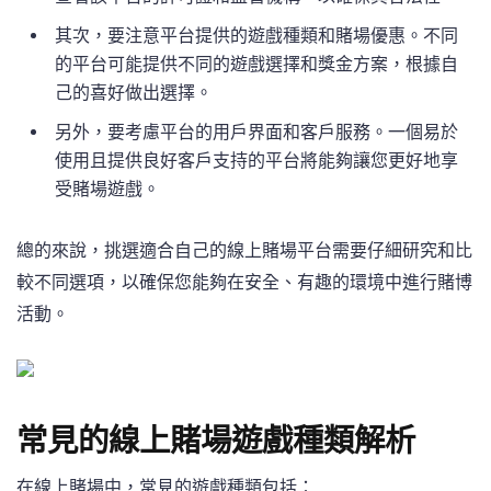
其次，要注意平台提供的遊戲種類和賭場優惠。不同
的平台可能提供不同的遊戲選擇和獎金方案，根據自
己的喜好做出選擇。
另外，要考慮平台的用戶界面和客戶服務。一個易於
使用且提供良好客戶支持的平台將能夠讓您更好地享
受賭場遊戲。
總的來說，挑選適合自己的線上賭場平台需要仔細研究和比
較不同選項，以確保您能夠在安全、有趣的環境中進行賭博
活動。
常見的線上賭場遊戲種類解析
在線上賭場中，常見的遊戲種類包括：