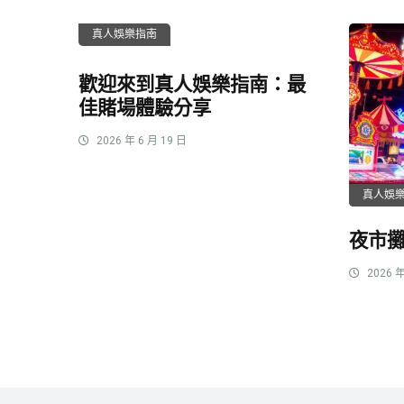
真人娛樂指南
歡迎來到真人娛樂指南：最
佳賭場體驗分享
2026 年 6 月 19 日
真人娛
夜市
2026 年