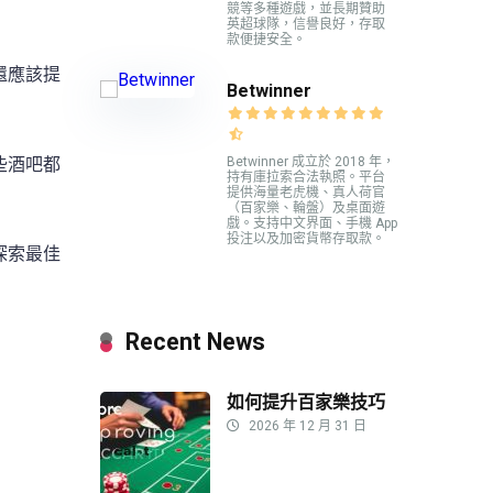
競等多種遊戲，並長期贊助
英超球隊，信譽良好，存取
款便捷安全。
還應該提
Betwinner
些酒吧都
Betwinner 成立於 2018 年，
持有庫拉索合法執照。平台
提供海量老虎機、真人荷官
（百家樂、輪盤）及桌面遊
戲。支持中文界面、手機 App
投注以及加密貨幣存取款。
探索最佳
Recent News
如何提升百家樂技巧
2026 年 12 月 31 日