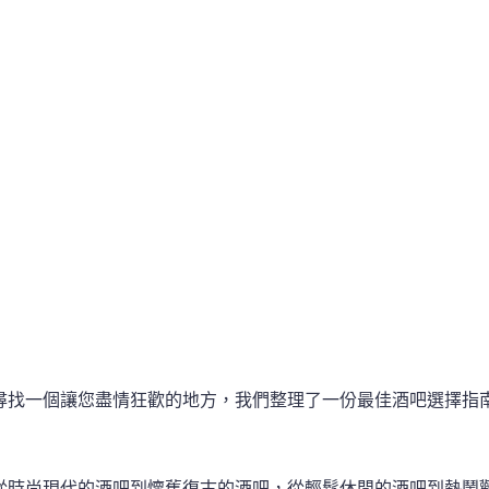
尋找一個讓您盡情狂歡的地方，我們整理了一份最佳酒吧選擇指
從時尚現代的酒吧到懷舊復古的酒吧，從輕鬆休閒的酒吧到熱鬧