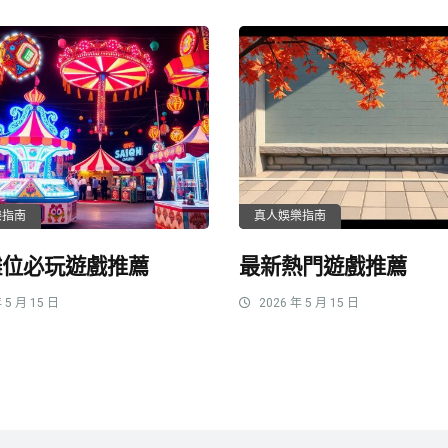
樂指南
真人娛樂指南
攤位必玩遊戲推薦
最新熱門遊戲推薦
 5 月 15 日
2026 年 5 月 15 日