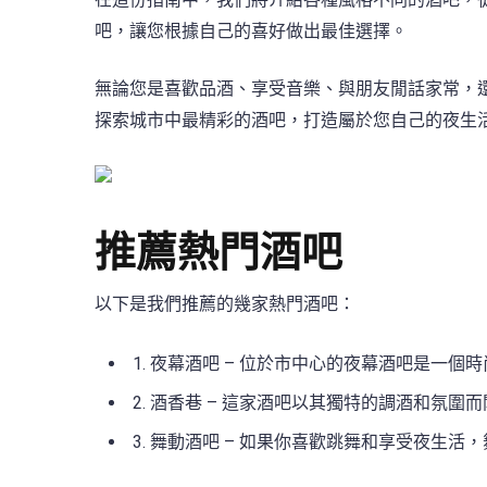
吧，讓您根據自己的喜好做出最佳選擇。
無論您是喜歡品酒、享受音樂、與朋友閒話家常，
探索城市中最精彩的酒吧，打造屬於您自己的夜生
推薦熱門酒吧
以下是我們推薦的幾家熱門酒吧：
1. 夜幕酒吧 – 位於市中心的夜幕酒吧是一
2. 酒香巷 – 這家酒吧以其獨特的調酒和氛
3. 舞動酒吧 – 如果你喜歡跳舞和享受夜生