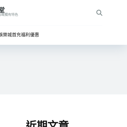
堂
站嘅獨有特色
娛樂城首充福利優惠
近期文章