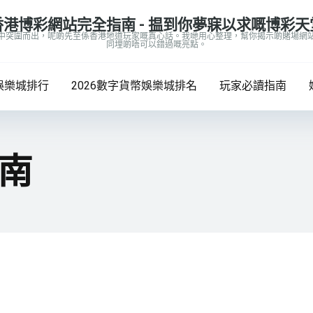
香港博彩網站完全指南 - 揾到你夢寐以求嘅博彩天
中突圍而出，呢啲先至係香港地道玩家嘅真心話。我哋用心整理，幫你揭示啲賭場網
同埋啲唔可以錯過嘅亮點。
娛樂城排行
2026數字貨幣娛樂城排名
玩家必讀指南
南