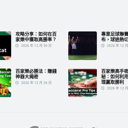
攻略分享：如何在百
專業足球聯
家樂中獲取高勝率？
布，球迷熱
2026 年 12 月 30 日
2026 年 12 月
百家樂必勝法：賺錢
百家樂高手
神器大揭密
秘：如何利
理贏取勝利
2026 年 12 月 26 日
2026 年 12 月