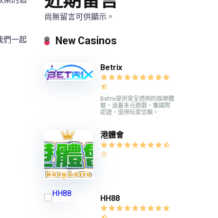
尚無留言可供顯示。
New Casinos
我們一起
Betrix
Betrix提供安全透明的娛樂體
驗，涵蓋多元遊戲，獲國際
認證，值得玩家信賴。
港體會
HH88