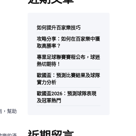
如何提升百家樂技巧
攻略分享：如何在百家樂中獲
取高勝率？
專業足球聯賽賽程公布，球迷
熱切期待！
歐國盃：預測比賽結果及球隊
實力分析
歐國盃2026：預測球隊表現
及冠軍熱門
南，幫助
近期留言
歡樂的酒