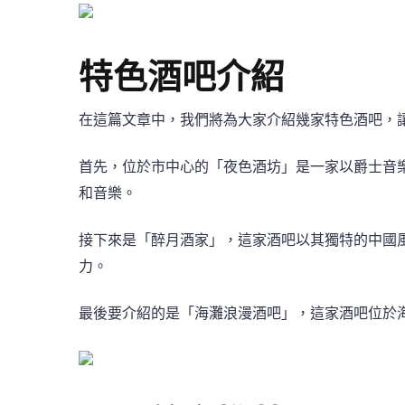
特色酒吧介紹
在這篇文章中，我們將為大家介紹幾家特色酒吧，
首先，位於市中心的「夜色酒坊」是一家以爵士音
和音樂。
接下來是「醉月酒家」，這家酒吧以其獨特的中國
力。
最後要介紹的是「海灘浪漫酒吧」，這家酒吧位於