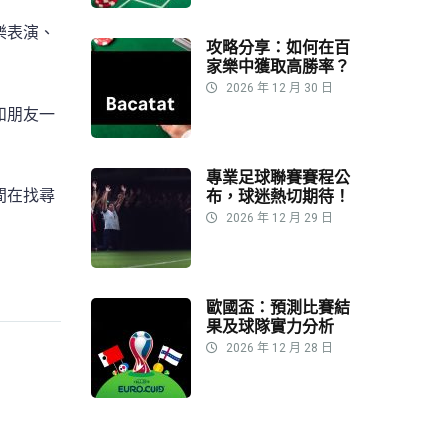
樂表演、
攻略分享：如何在百
家樂中獲取高勝率？
2026 年 12 月 30 日
和朋友一
專業足球聯賽賽程公
間在找尋
布，球迷熱切期待！
2026 年 12 月 29 日
歐國盃：預測比賽結
果及球隊實力分析
2026 年 12 月 28 日