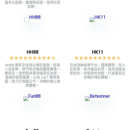
蓋多元遊戲，獲國際認證，值得玩家
信賴。
HH88
HK11
HH88 匯聚全球頂尖博彩遊戲，從真
亞洲頂級娛樂平台，匯集體育、真人
人百家樂、熱門老虎機到體育賽事一
百家樂、老虎機及彩票。採用頂級加
應俱全。我們提供軍用級安全加密、
密技術，存取款秒到賬，打造最安全
極速存提款服務，以及 24/7 專業客
流暢的博彩體驗。
服，致力打造最公平、流暢的線上娛
樂體驗。