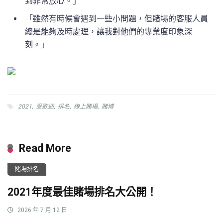
到非常放心。」
「雖然有時候會遇到一些小問題，但賭場的客服人員
總是能夠及時處理，讓我對他們的專業度印象深
刻。」
2021
,
受歡迎
,
排名
,
線上賭場
,
賭博
Read More
賭場排名
2021年度最佳賭場排名大公開！
2026 年 7 月 12 日