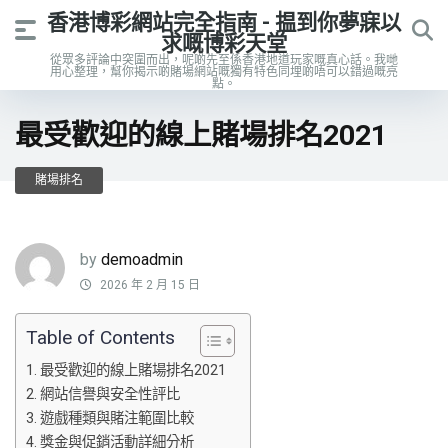
香港博彩網站完全指南 - 揾到你夢寐以
求嘅博彩天堂
從眾多評論中突圍而出，呢啲先至係香港地道玩家嘅真心話。我哋
用心整理，幫你揭示啲賭場網站嘅獨有特色同埋啲唔可以錯過嘅亮
點。
最受歡迎的線上賭場排名2021
賭場排名
by
demoadmin
2026 年 2 月 15 日
Table of Contents
最受歡迎的線上賭場排名2021
網站信譽與安全性評比
遊戲種類與賭注範圍比較
獎金與促銷活動詳細分析