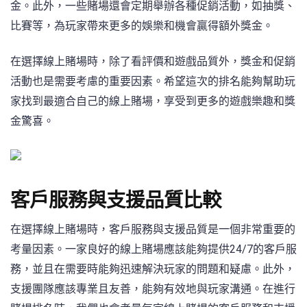
金。此外，一些賭場還會定期舉辦各種促銷活動，如抽獎、
比賽等，為玩家帶來更多的娛樂和機會贏得額外獎金。
在選擇線上賭場時，除了看評價和遊戲品質外，獎金和促銷
活動也是需要考慮的重要因素。希望這次的排名能夠幫助玩
家找到最適合自己的線上賭場，享受到更多的遊戲樂趣和獎
金驚喜。
客戶服務與支援品質比較
在選擇線上賭場時，客戶服務與支援品質是一個非常重要的
考量因素。一家良好的線上賭場應該能夠提供24/7的客戶服
務，並且在需要時能夠迅速解決玩家的問題和疑慮。此外，
支援團隊應該專業且友善，能夠有效地與玩家溝通。在進行