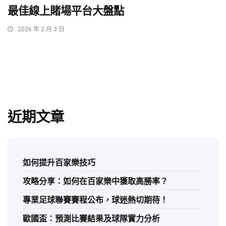
最佳線上賭場平台大盤點
2026 年 2 月 3 日
近期文章
如何提升百家樂技巧
攻略分享：如何在百家樂中獲取高勝率？
專業足球聯賽賽程公布，球迷熱切期待！
歐國盃：預測比賽結果及球隊實力分析