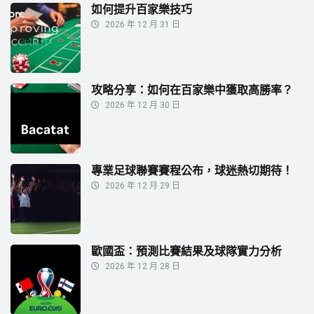
如何提升百家樂技巧
2026 年 12 月 31 日
攻略分享：如何在百家樂中獲取高勝率？
2026 年 12 月 30 日
專業足球聯賽賽程公布，球迷熱切期待！
2026 年 12 月 29 日
歐國盃：預測比賽結果及球隊實力分析
2026 年 12 月 28 日