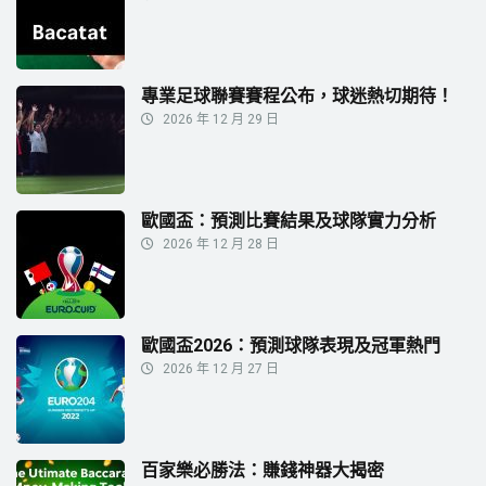
專業足球聯賽賽程公布，球迷熱切期待！
2026 年 12 月 29 日
歐國盃：預測比賽結果及球隊實力分析
2026 年 12 月 28 日
歐國盃2026：預測球隊表現及冠軍熱門
2026 年 12 月 27 日
百家樂必勝法：賺錢神器大揭密