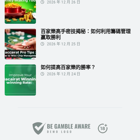
2026 年 12 月 26 日
百家樂高手密技揭秘：如何利用籌碼管理
贏取勝利
2026 年 12 月 25 日
如何提高百家樂的勝率？
2026 年 12 月 24 日