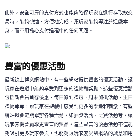
此外，安全可靠的支付方式也能夠確保玩家在進行存取款交
易時，能夠快速、方便地完成，讓玩家能夠專注於遊戲本
身，而不用擔心支付過程中的任何問題。
豐富的優惠活動
最新線上博奕網站中，有一些網站提供豐富的優惠活動，讓
玩家在遊戲中能夠享受到更多的禮物和獎勵。這些優惠活動
包括新會員首存優惠、每日簽到禮包、周末加碼活動、生日
禮物等等，讓玩家在遊戲中感受到更多的樂趣和刺激。有些
網站還會定期舉辦各種活動，如抽獎活動、比賽活動等，讓
玩家有機會贏取更豐富的獎品。這些豐富的優惠活動不僅能
夠吸引更多玩家參與，也能夠讓玩家感受到網站的誠意和用