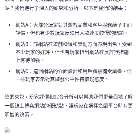
呢？我們進行了深入的研究和分析，以下是我們的結果：
網站A：大部分玩家對其遊戲品質和客戶服務給予正面
評價，但也有少數玩家反映出入款速度較慢的問題。
網站B：該網站在遊戲種類和獎勵方面表現出色，受到
不少玩家的好評，但也有玩家指出網站在反詐欺措施
上有待加強。
網站C：這個網站的介面設計和用戶體驗備受讚譽，但
一些玩家表示對其遊戲公平性持懷疑態度。
總的來說，玩家評價和綜合分析可以幫助我們更全面地了解
一個線上博奕網站的優缺點，讓玩家在選擇遊戲平台時有更
明智的決策。