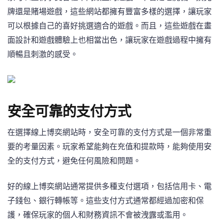
牌還是賭場遊戲，這些網站都擁有豐富多樣的選擇，讓玩家
可以根據自己的喜好挑選適合的遊戲。而且，這些遊戲在畫
面設計和遊戲體驗上也相當出色，讓玩家在遊戲過程中擁有
順暢且刺激的感受。
安全可靠的支付方式
在選擇線上博奕網站時，安全可靠的支付方式是一個非常重
要的考量因素。玩家希望能夠在充值和提款時，能夠使用安
全的支付方式，避免任何風險和問題。
好的線上博奕網站通常提供多種支付選項，包括信用卡、電
子錢包、銀行轉帳等。這些支付方式通常都經過加密和保
護，確保玩家的個人和財務資訊不會被洩露或濫用。