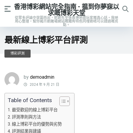
香港博彩網站完全指南 - 揾到你夢寐以
求嘅博彩天堂
從眾多評論中突圍而出，呢啲先至係香港地道玩家嘅真心話。我哋
用心整理，幫你揭示啲賭場網站嘅獨有特色同埋啲唔可以錯過嘅亮
點。
最新線上博彩平台評測
博彩評測
by
demoadmin
2024 年 9 月 21 日
Table of Contents
最受歡迎的線上博彩平台
評測準則與方法
線上博彩平台的優勢與劣勢
評測結果與建議