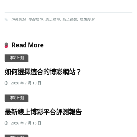
博彩網站
,
在線賭博
,
網上賭博
,
線上遊戲
,
賭場評測
Read More
博彩評測
如何選擇適合的博彩網站？
2026 年 7 月 18 日
博彩評測
最新線上博彩平台評測報告
2026 年 7 月 16 日