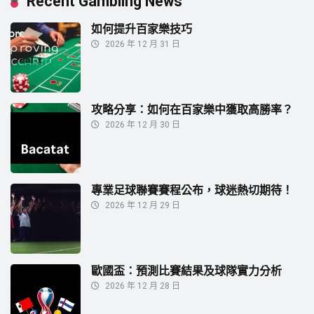
Recent Gambling News
如何提升百家樂技巧
2026 年 12 月 31 日
攻略分享：如何在百家樂中獲取高勝率？
2026 年 12 月 30 日
專業足球聯賽賽程公布，球迷熱切期待！
2026 年 12 月 29 日
歐國盃：預測比賽結果及球隊實力分析
2026 年 12 月 28 日