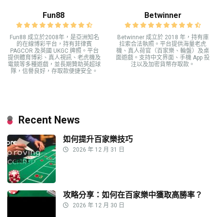
Fun88
Betwinner
Fun88 成立於2008年，是亞洲知名
Betwinner 成立於 2018 年，持有庫
的在線博彩平台，持有菲律賓
拉索合法執照。平台提供海量老虎
PAGCOR 及英國 UKGC 牌照。平台
機、真人荷官（百家樂、輪盤）及桌
提供體育博彩、真人視訊、老虎機及
面遊戲。支持中文界面、手機 App 投
電競等多種遊戲，並長期贊助英超球
注以及加密貨幣存取款。
隊，信譽良好，存取款便捷安全。
Recent News
如何提升百家樂技巧
2026 年 12 月 31 日
攻略分享：如何在百家樂中獲取高勝率？
2026 年 12 月 30 日