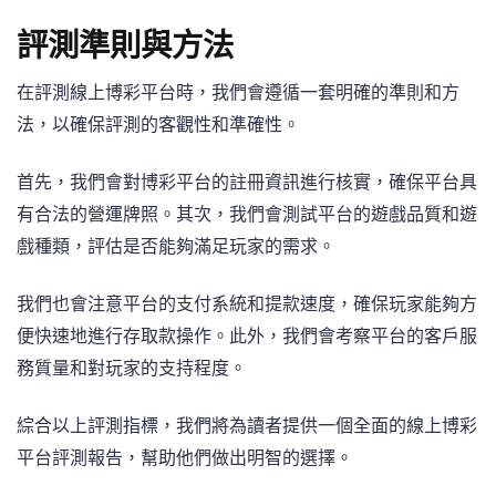
評測準則與方法
在評測線上博彩平台時，我們會遵循一套明確的準則和方
法，以確保評測的客觀性和準確性。
首先，我們會對博彩平台的註冊資訊進行核實，確保平台具
有合法的營運牌照。其次，我們會測試平台的遊戲品質和遊
戲種類，評估是否能夠滿足玩家的需求。
我們也會注意平台的支付系統和提款速度，確保玩家能夠方
便快速地進行存取款操作。此外，我們會考察平台的客戶服
務質量和對玩家的支持程度。
綜合以上評測指標，我們將為讀者提供一個全面的線上博彩
平台評測報告，幫助他們做出明智的選擇。