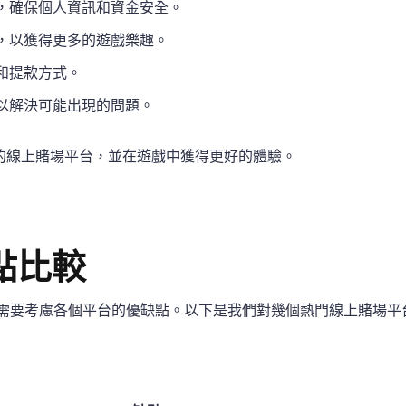
，確保個人資訊和資金安全。
，以獲得更多的遊戲樂趣。
和提款方式。
以解決可能出現的問題。
的線上賭場平台，並在遊戲中獲得更好的體驗。
點比較
時需要考慮各個平台的優缺點。以下是我們對幾個熱門線上賭場平