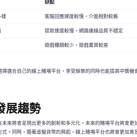
缺點
多樣
客服回應速度較慢，介面相對較舊
尚
提款速度較慢，網路連線品質不穩定
遊戲種類較少，遊戲畫質較差
選擇適合自己的線上賭場平台，享受娛樂的同時也能提高中獎機
發展趨勢
在未來將會呈現出更多的創新和多元化。未來的賭場平台將會更
方式。同時，隨著虛擬貨幣的興起，線上賭場平台也將會更加普