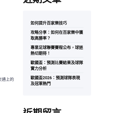
如何提升百家樂技巧
攻略分享：如何在百家樂中獲
取高勝率？
專業足球聯賽賽程公布，球迷
熱切期待！
歐國盃：預測比賽結果及球隊
實力分析
歐國盃2026：預測球隊表現
交通上的
及冠軍熱門
近期留言