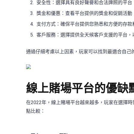
安全性：選擇具有良好聲譽和合法牌照的平台
獎金和優惠：查看平台提供的獎金和促銷活動
支付方式：確保平台提供您熟悉和方便的存款
客戶服務：選擇提供全天候客戶支援的平台，
通過仔細考慮以上因素，玩家可以找到最適合自己
線上賭場平台的優缺
在2022年，線上賭場平台越來越多，玩家在選擇
點比較：