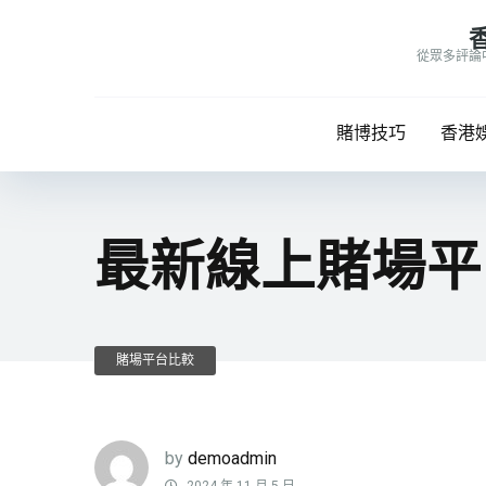
從眾多評論
賭博技巧
香港
最新線上賭場平台
賭場平台比較
by
demoadmin