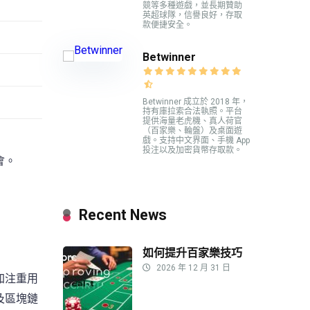
競等多種遊戲，並長期贊助
英超球隊，信譽良好，存取
款便捷安全。
Betwinner
Betwinner 成立於 2018 年，
持有庫拉索合法執照。平台
提供海量老虎機、真人荷官
（百家樂、輪盤）及桌面遊
戲。支持中文界面、手機 App
投注以及加密貨幣存取款。
會。
Recent News
如何提升百家樂技巧
2026 年 12 月 31 日
加注重用
及區塊鏈