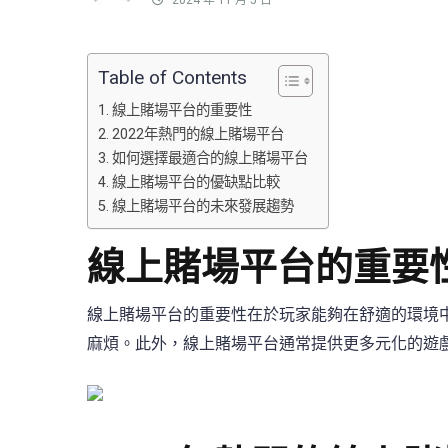
2024 年 11 月 5 日
Table of Contents
線上賭場平台的重要性
2022年熱門的線上賭場平台
如何選擇最適合的線上賭場平台
線上賭場平台的優缺點比較
線上賭場平台的未來發展趨勢
線上賭場平台的重要
線上賭場平台的重要性在於玩家能夠在舒適的環境
麻煩。此外，線上賭場平台通常提供更多元化的遊