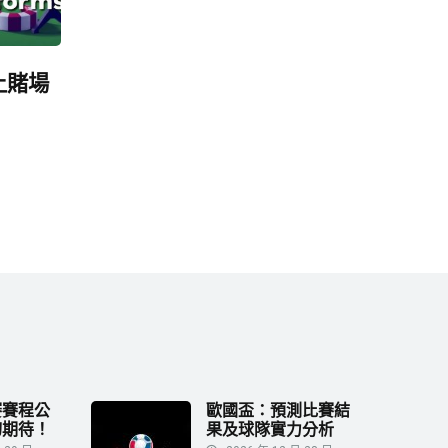
上賭場
賽賽程公
歐國盃：預測比賽結
切期待！
果及球隊實力分析