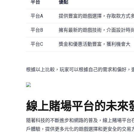
平台
優點
平台A
提供豐富的遊戲選擇，存取款方式
平台B
擁有最新的遊戲技術，介面設計時
平台C
獎金和優惠活動豐富，獲利機會大
根據以上比較，玩家可以根據自己的需求和偏好，
線上賭場平台的未來
隨著科技的不斷進步和網路的普及，線上賭場平台
戶體驗，提供更多元化的遊戲選擇和更安全的交易