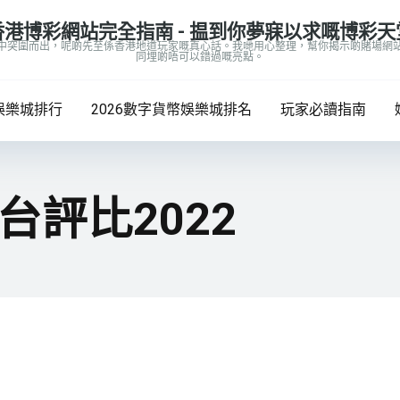
香港博彩網站完全指南 - 揾到你夢寐以求嘅博彩天
中突圍而出，呢啲先至係香港地道玩家嘅真心話。我哋用心整理，幫你揭示啲賭場網
同埋啲唔可以錯過嘅亮點。
娛樂城排行
2026數字貨幣娛樂城排名
玩家必讀指南
評比2022