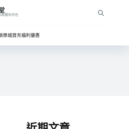
堂
站嘅獨有特色
娛樂城首充福利優惠
近期文章