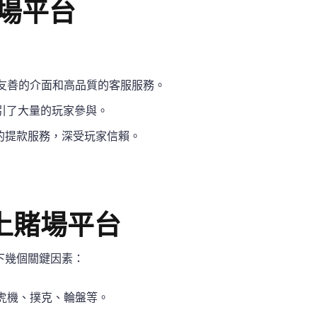
賭場平台
用者友善的介面和高品質的客服服務。
，吸引了大量的玩家參與。
快速的提款服務，深受玩家信賴。
上賭場平台
下幾個關鍵因素：
虎機、撲克、輪盤等。