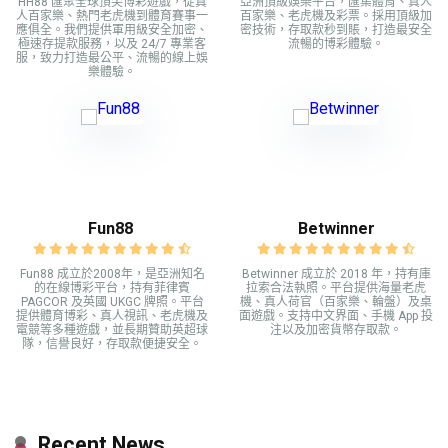
HH88 匯聚全球頂尖博彩遊戲，從真
亞洲頂級娛樂平台，匯集體育、真人
人百家樂、熱門老虎機到體育賽事一
百家樂、老虎機及彩票。採用頂級加
應俱全。我們提供軍用級安全加密、
密技術，存取款秒到賬，打造最安全
極速存提款服務，以及 24/7 專業客
流暢的博彩體驗。
服，致力打造最公平、流暢的線上娛
樂體驗。
Fun88
Betwinner
Fun88 成立於2008年，是亞洲知名
Betwinner 成立於 2018 年，持有庫
的在線博彩平台，持有菲律賓
拉索合法執照。平台提供海量老虎
PAGCOR 及英國 UKGC 牌照。平台
機、真人荷官（百家樂、輪盤）及桌
提供體育博彩、真人視訊、老虎機及
面遊戲。支持中文界面、手機 App 投
電競等多種遊戲，並長期贊助英超球
注以及加密貨幣存取款。
隊，信譽良好，存取款便捷安全。
Recent News