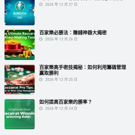
2026 年 12 月 27 日
百家樂必勝法：賺錢神器大揭密
2026 年 12 月 26 日
百家樂高手密技揭秘：如何利用籌碼管理
贏取勝利
2026 年 12 月 25 日
如何提高百家樂的勝率？
2026 年 12 月 24 日