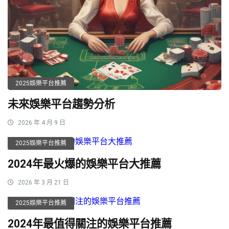
2025娛樂平台推薦
未來娛樂平台趨勢分析
2026 年 4 月 9 日
2025娛樂平台推薦
2024年最火爆的娛樂平台大推薦
2026 年 3 月 21 日
2025娛樂平台推薦
2024年最值得關注的娛樂平台推薦