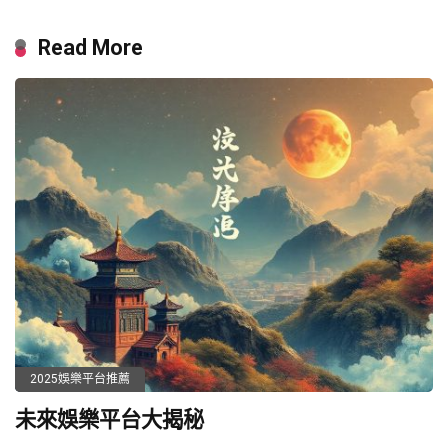
Read More
2025娛樂平台推薦
未來娛樂平台大揭秘