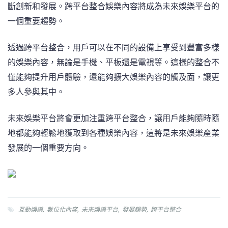
斷創新和發展。跨平台整合娛樂內容將成為未來娛樂平台的
一個重要趨勢。
透過跨平台整合，用戶可以在不同的設備上享受到豐富多樣
的娛樂內容，無論是手機、平板還是電視等。這樣的整合不
僅能夠提升用戶體驗，還能夠擴大娛樂內容的觸及面，讓更
多人參與其中。
未來娛樂平台將會更加注重跨平台整合，讓用戶能夠隨時隨
地都能夠輕鬆地獲取到各種娛樂內容，這將是未來娛樂產業
發展的一個重要方向。
互動娛樂
,
數位化內容
,
未來娛樂平台
,
發展趨勢
,
跨平台整合