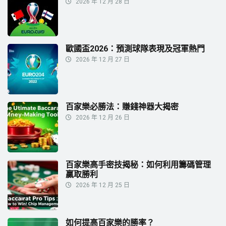
2026 年 12 月 28 日
歐國盃2026：預測球隊表現及冠軍熱門
2026 年 12 月 27 日
百家樂必勝法：賺錢神器大揭密
2026 年 12 月 26 日
百家樂高手密技揭秘：如何利用籌碼管理
贏取勝利
2026 年 12 月 25 日
如何提高百家樂的勝率？