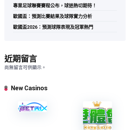
專業足球聯賽賽程公布，球迷熱切期待！
歐國盃：預測比賽結果及球隊實力分析
歐國盃2026：預測球隊表現及冠軍熱門
近期留言
尚無留言可供顯示。
New Casinos