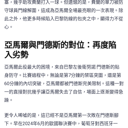
塞，幾乎助攻費蘭打入一球。但遺憾的是，費蘭的單刀被防
守球員門線解圍，這成為亞馬爾全場最亮眼的一次表現。除
此之外，他更多時候陷入巴黎防線的包夾之中，顯得力不從
心。
亞馬爾與門德斯的對位：再度陷
入劣勢
亞馬爾此役最大的困境，來自巴黎左後衛努諾·門德斯的貼
身防守。比賽過程中，無論是第7分鐘的禁區突圍，還是第
60分鐘的內切突破，亞馬爾都被門德斯完美限制。這種一對
一的直接對抗幾乎讓亞馬爾失去了自信，場面上逐漸變得急
躁。
更令人唏噓的是，這已經不是亞馬爾第一次敗在門德斯腳
下。早在2024年6月的歐國聯決賽中，葡萄牙對西班牙一