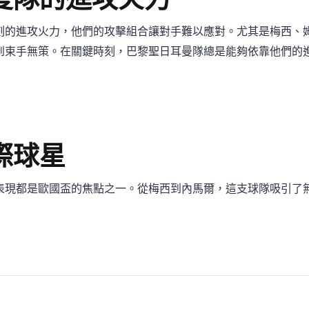
刻的進攻火力，他們的攻擊組合讓對手難以應對。尤其是梅西、
到束手無策。在關鍵時刻，巴黎聖日耳曼隊總是能夠依靠他們的
際球星
表現都是歐國盃的焦點之一。從梅西到內馬爾，這支球隊吸引了