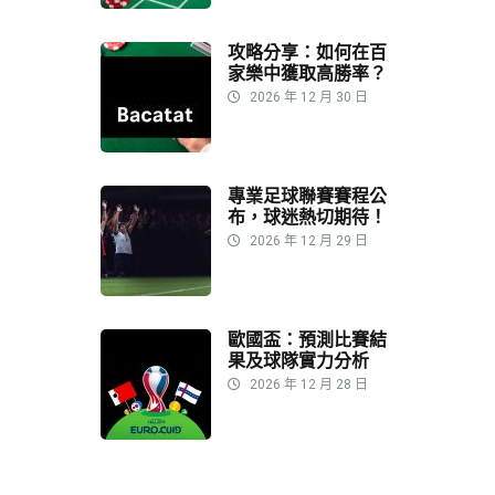
攻略分享：如何在百
家樂中獲取高勝率？
2026 年 12 月 30 日
專業足球聯賽賽程公
布，球迷熱切期待！
2026 年 12 月 29 日
歐國盃：預測比賽結
果及球隊實力分析
2026 年 12 月 28 日