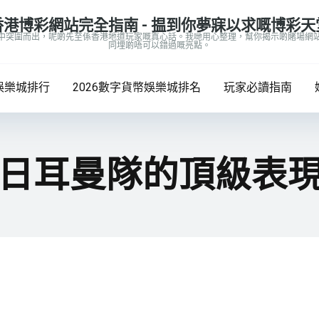
香港博彩網站完全指南 - 揾到你夢寐以求嘅博彩天
中突圍而出，呢啲先至係香港地道玩家嘅真心話。我哋用心整理，幫你揭示啲賭場網
同埋啲唔可以錯過嘅亮點。
娛樂城排行
2026數字貨幣娛樂城排名
玩家必讀指南
日耳曼隊的頂級表