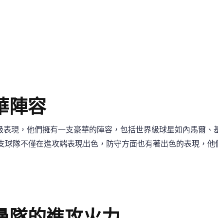
華陣容
級表現，他們擁有一支豪華的陣容，包括世界級球星如內馬爾、基
這支球隊不僅在進攻端表現出色，防守方面也有著出色的表現，他
曼隊的進攻火力