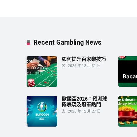
Recent Gambling News
如何提升百家樂技巧
2026 年 12 月 31 日
歐國盃2026：預測球
隊表現及冠軍熱門
2026 年 12 月 27 日