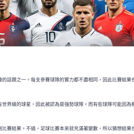
趣的話題之一。每支參賽球隊的實力都不盡相同，因此比賽結果
有世界級的球星，因此被認為是強勢球隊。而有些球隊可能因為
測比賽結果。不過，足球比賽本來就充滿著變數，所以猜想結果