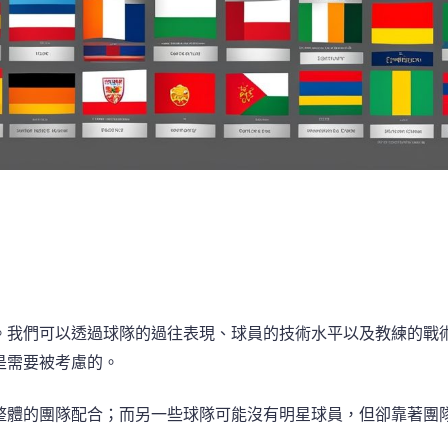
。我們可以透過球隊的過往表現、球員的技術水平以及教練的戰
是需要被考慮的。
整體的團隊配合；而另一些球隊可能沒有明星球員，但卻靠著團