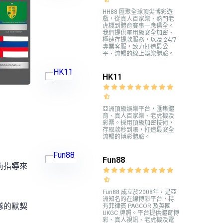
HH88 匯聚全球頂尖博彩遊
戲，從真人百家樂、熱門老
虎機到體育賽事一應俱全。
我們提供軍用級安全加密、
極速存提款服務，以及 24/7
專業客服，致力打造最公
平、流暢的線上娛樂體驗。
HK11
亞洲頂級娛樂平台，匯集體
育、真人百家樂、老虎機及
彩票。採用頂級加密技術，
存取款秒到賬，打造最安全
流暢的博彩體驗。
Fun88
術指導來
Fun88 成立於2008年，是亞
洲知名的在線博彩平台，持
隊的默契
有菲律賓 PAGCOR 及英國
UKGC 牌照。平台提供體育博
彩、真人視訊、老虎機及電