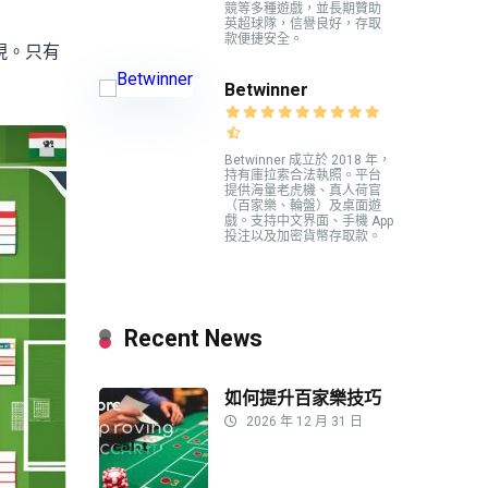
競等多種遊戲，並長期贊助
英超球隊，信譽良好，存取
款便捷安全。
現。只有
Betwinner
Betwinner 成立於 2018 年，
持有庫拉索合法執照。平台
提供海量老虎機、真人荷官
（百家樂、輪盤）及桌面遊
戲。支持中文界面、手機 App
投注以及加密貨幣存取款。
Recent News
如何提升百家樂技巧
2026 年 12 月 31 日