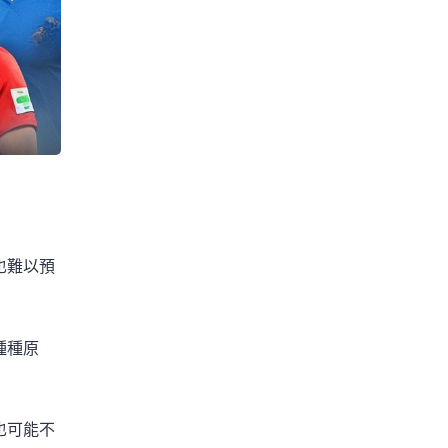
也難以預
種種原
也可能不