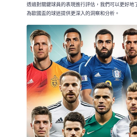
透過對關鍵球員的表現進行評估，我們可以更好地
為歐國盃的球迷提供更深入的洞察和分析。