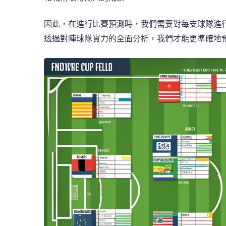
因此，在進行比賽預測時，我們需要對每支球隊進
透過對陣球隊實力的全面分析，我們才能更準確地