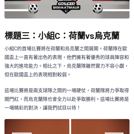
標題三：小組C：荷蘭vs烏克蘭
小組C的首場比賽將在荷蘭和烏克蘭之間展開。荷蘭隊在歐
國盃上一直有著出色的表現，他們擁有著優秀的球員陣容和
強大的進攻能力。相比之下，烏克蘭隊雖然實力不容小覷，
但在歐國盃上的表現相對較弱。
這場比賽將是兩支球隊之間的一場硬仗，荷蘭隊將力爭取得
開門紅，而烏克蘭隊也會全力以赴爭取勝利。這場比賽將是
一場精彩的對決，讓我們拭目以待！