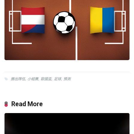
勝出隊伍
,
小組賽
,
歐國盃
,
足球
,
預測
Read More