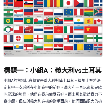
標題一：小組A：義大利vs土耳其
小組A的首場比賽將會是義大利對陣土耳其。這場比賽將決
定其中一支球隊在小組賽中的前途。義大利一直以來都是歐
洲足球的強權，他們在賽前備受看好。而土耳其雖然實力不
容小覷，但在與義大利這樣的對手面前，他們面臨很大的挑