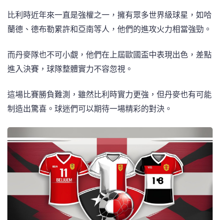
比利時近年來一直是強權之一，擁有眾多世界級球星，如哈
蘭德、德布勒累許和亞南等人，他們的進攻火力相當強勁。
而丹麥隊也不可小覷，他們在上屆歐國盃中表現出色，差點
進入決賽，球隊整體實力不容忽視。
這場比賽勝負難測，雖然比利時實力更強，但丹麥也有可能
制造出驚喜。球迷們可以期待一場精彩的對決。