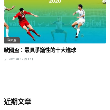
歐國盃
歐國盃：最具爭議性的十大進球
2026 年 12 月 17 日
近期文章