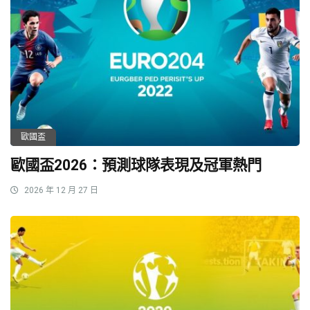
歐國盃
歐國盃2026：預測球隊表現及冠軍熱門
2026 年 12 月 27 日