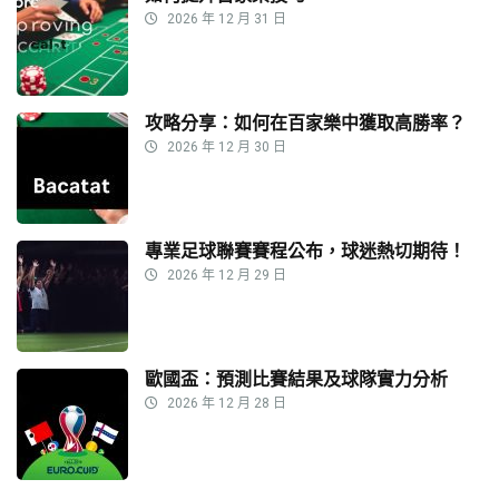
2026 年 12 月 31 日
攻略分享：如何在百家樂中獲取高勝率？
2026 年 12 月 30 日
專業足球聯賽賽程公布，球迷熱切期待！
2026 年 12 月 29 日
歐國盃：預測比賽結果及球隊實力分析
2026 年 12 月 28 日