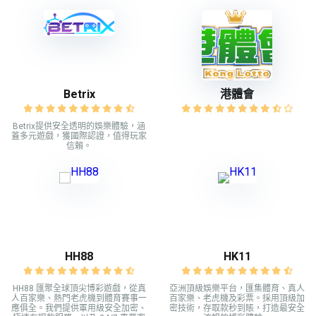
Betrix
港體會
Betrix提供安全透明的娛樂體驗，涵
蓋多元遊戲，獲國際認證，值得玩家
信賴。
HH88
HK11
HH88 匯聚全球頂尖博彩遊戲，從真
亞洲頂級娛樂平台，匯集體育、真人
人百家樂、熱門老虎機到體育賽事一
百家樂、老虎機及彩票。採用頂級加
應俱全。我們提供軍用級安全加密、
密技術，存取款秒到賬，打造最安全