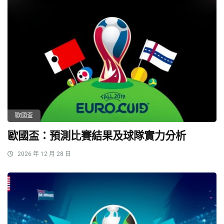
歐國盃
歐國盃：預測比賽結果及球隊實力分析
2026 年 12 月 28 日