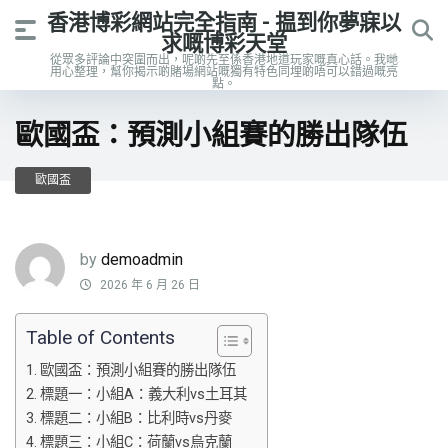
香港博彩網站完全指南 - 揾到你夢寐以
求嘅博彩天堂
從眾多評論中突圍而出，呢啲先至係香港地道玩家嘅真心話。我哋
用心整理，幫你揭示啲賭場網站嘅獨有特色同埋啲唔可以錯過嘅亮
點。
歐國盃：預測小組賽的勝出隊伍
歐國盃
by
demoadmin
2026 年 6 月 26 日
Table of Contents
歐國盃：預測小組賽的勝出隊伍
標題一：小組A：義大利vs土耳其
標題二：小組B：比利時vs丹麥
標題三：小組C：荷蘭vs烏克蘭