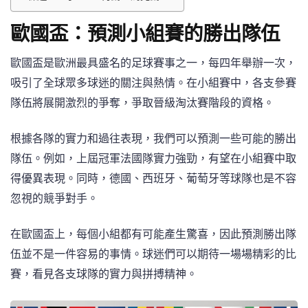
歐國盃：預測小組賽的勝出隊伍
歐國盃是歐洲最具盛名的足球賽事之一，每四年舉辦一次，
吸引了全球眾多球迷的關注與熱情。在小組賽中，各支參賽
隊伍將展開激烈的爭奪，爭取晉級淘汰賽階段的資格。
根據各隊的實力和過往表現，我們可以預測一些可能的勝出
隊伍。例如，上屆冠軍法國隊實力強勁，有望在小組賽中取
得優異表現。同時，德國、西班牙、葡萄牙等球隊也是不容
忽視的競爭對手。
在歐國盃上，每個小組都有可能產生驚喜，因此預測勝出隊
伍並不是一件容易的事情。球迷們可以期待一場場精彩的比
賽，看見各支球隊的實力與拼搏精神。