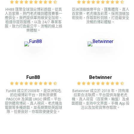
HH88 匯聚全球頂尖博彩遊戲，從真
亞洲頂級娛樂平台，匯集體育、真人
人百家樂、熱門老虎機到體育賽事一
百家樂、老虎機及彩票。採用頂級加
應俱全。我們提供軍用級安全加密、
密技術，存取款秒到賬，打造最安全
極速存提款服務，以及 24/7 專業客
流暢的博彩體驗。
服，致力打造最公平、流暢的線上娛
樂體驗。
Fun88
Betwinner
Fun88 成立於2008年，是亞洲知名
Betwinner 成立於 2018 年，持有庫
的在線博彩平台，持有菲律賓
拉索合法執照。平台提供海量老虎
PAGCOR 及英國 UKGC 牌照。平台
機、真人荷官（百家樂、輪盤）及桌
提供體育博彩、真人視訊、老虎機及
面遊戲。支持中文界面、手機 App 投
電競等多種遊戲，並長期贊助英超球
注以及加密貨幣存取款。
隊，信譽良好，存取款便捷安全。