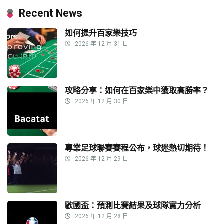
Recent News
如何提升百家樂技巧
2026 年 12 月 31 日
攻略分享：如何在百家樂中獲取高勝率？
2026 年 12 月 30 日
專業足球聯賽賽程公布，球迷熱切期待！
2026 年 12 月 29 日
歐國盃：預測比賽結果及球隊實力分析
2026 年 12 月 28 日