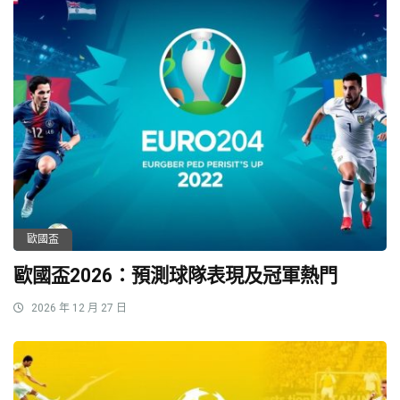
歐國盃
歐國盃2026：預測球隊表現及冠軍熱門
2026 年 12 月 27 日