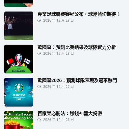
專業足球聯賽賽程公布，球迷熱切期待！
2026 年 12 月 29 日
歐國盃：預測比賽結果及球隊實力分析
2026 年 12 月 28 日
歐國盃2026：預測球隊表現及冠軍熱門
2026 年 12 月 27 日
百家樂必勝法：賺錢神器大揭密
2026 年 12 月 26 日