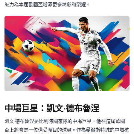
魅力為本屆歐國盃增添更多精彩和榮耀。
中場巨星：凱文·德布魯涅
凱文·德布魯涅是比利時國家隊的中場巨星，他在這屆歐國
盃上將會是一位備受矚目的球員。作為曼徹斯特城的中場核