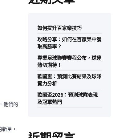
如何提升百家樂技巧
攻略分享：如何在百家樂中獲
取高勝率？
專業足球聯賽賽程公布，球迷
熱切期待！
歐國盃：預測比賽結果及球隊
實力分析
歐國盃2026：預測球隊表現
及冠軍熱門
，他們的
的新星，
近期留言