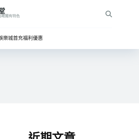
堂
站嘅獨有特色
娛樂城首充福利優惠
近期文章