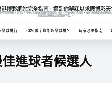
香港博彩網站完全指南 - 揾到你夢寐以求嘅博彩天
中突圍而出，呢啲先至係香港地道玩家嘅真心話。我哋用心整理，幫你揭示啲賭場網
同埋啲唔可以錯過嘅亮點。
娛樂城排行
2026數字貨幣娛樂城排名
玩家必讀指南
：最佳進球者候選人