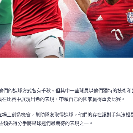
，他們的進球方式各有千秋。但其中一些球員以他們獨特的技術和
員在比賽中展現出色的表現，帶領自己的國家贏得重要比賽。
在場上創造機會，幫助隊友取得進球。他們的存在讓對手無法輕
這些領先得分手將是球迷們最期待的表現之一。