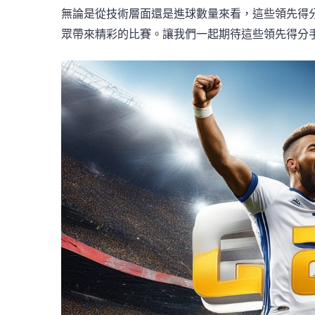
無論是從技術層面還是進球數量來看，這些領先得
眾帶來精彩的比賽。讓我們一起期待這些領先得分手