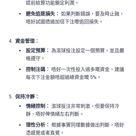
提前結算功能鎖定利潤。
避免追逐損失：
如果判斷錯誤，要及時止蝕，
唔好試圖透過加倍下注嚟追回損失。
資金管理：
設定預算：
為滾球投注設定一個預算，並且嚴
格遵守。
控制注碼：
唔好一次性投入過多嘅資金，建議
每次下注金額唔超過總資金嘅 5%。
保持冷靜：
情緒控制：
滾球投注非常刺激，但要保持冷
靜，唔好俾情緒左右判斷。
理性分析：
根據事實同埋數據做出判斷，唔好
憑感覺或者直覺。