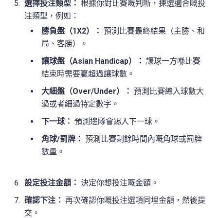
選擇投注類型：
根據你對比賽嘅判斷，揀選適合嘅投
注類型，例如：
勝負盤（1X2）：
預測比賽最終結果（主勝、和
局、客勝）。
讓球盤（Asian Handicap）：
讓球一方喺比賽
結束時需要贏超過讓球數。
大細盤（Over/Under）：
預測比賽總入球數大
過或者細過特定數字。
下一球：
預測邊隊會踢入下一球。
角球/罰牌：
預測比賽剩餘時間內嘅角球或罰牌
數量。
設定投注金額：
決定你想投注嘅金額。
確認下注：
再次確認你嘅投注選項同埋金額，然後提
交。