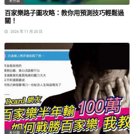
未分類
百家樂路子圖攻略：教你用預測技巧輕鬆過
關！
2026 年 11 月 20 日
未分類