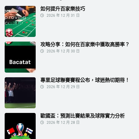
如何提升百家樂技巧
2026 年 12 月 31 日
攻略分享：如何在百家樂中獲取高勝率？
2026 年 12 月 30 日
專業足球聯賽賽程公布，球迷熱切期待！
2026 年 12 月 29 日
歐國盃：預測比賽結果及球隊實力分析
2026 年 12 月 28 日