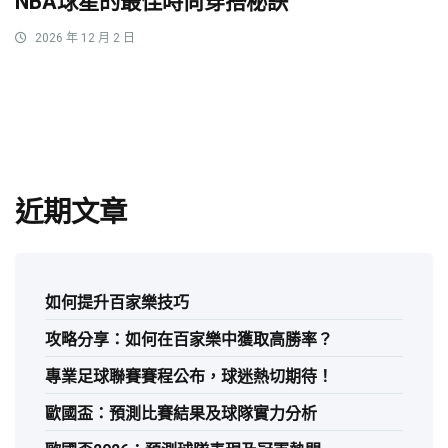
NBA球星的最佳時尚穿搭秘訣
2026 年 12 月 2 日
近期文章
如何提升百家樂技巧
攻略分享：如何在百家樂中獲取高勝率？
專業足球聯賽賽程公布，球迷熱切期待！
歐國盃：預測比賽結果及球隊實力分析