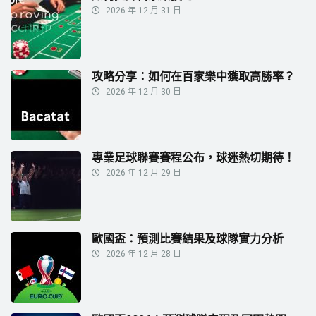
2026 年 12 月 31 日
攻略分享：如何在百家樂中獲取高勝率？
2026 年 12 月 30 日
專業足球聯賽賽程公布，球迷熱切期待！
2026 年 12 月 29 日
歐國盃：預測比賽結果及球隊實力分析
2026 年 12 月 28 日