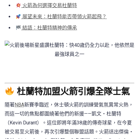
火箭為何選擇交易杜蘭特
展望未來：杜蘭特能否帶領火箭起飛？
結語：杜蘭特精神的傳承
杜蘭特加盟火箭引爆全隊士氣
隨著
NBA
新賽季臨近，休士頓火箭的訓練營氣氛異常火熱，
而這一切的焦點都圍繞著他們的新援——凱文・杜蘭特
（Kevin Durant）。這位即將年滿38歲的傳奇球星，在今夏
被交易至火箭後，再次引爆整個聯盟話題。火箭送出傑倫・