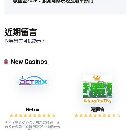
歐國盃2026：預測球隊表現及冠軍熱門
近期留言
尚無留言可供顯示。
New Casinos
Betrix
港體會
Betrix提供安全透明的娛樂體驗，涵
蓋多元遊戲，獲國際認證，值得玩家