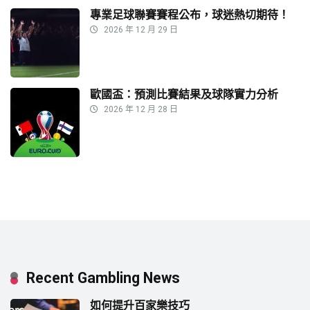
專業足球聯賽賽程公布，球迷熱切期待！
2026 年 12 月 29 日
歐國盃：預測比賽結果及球隊實力分析
2026 年 12 月 28 日
Recent Gambling News
如何提升百家樂技巧