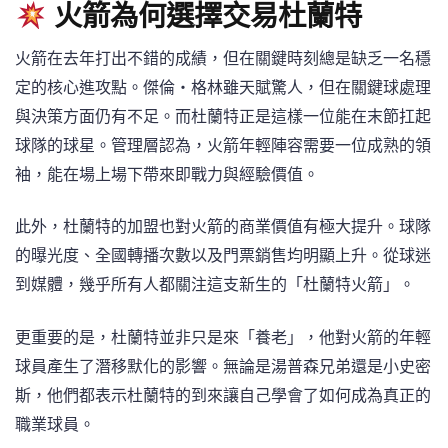
火箭為何選擇交易杜蘭特
火箭在去年打出不錯的成績，但在關鍵時刻總是缺乏一名穩
定的核心進攻點。傑倫・格林雖天賦驚人，但在關鍵球處理
與決策方面仍有不足。而杜蘭特正是這樣一位能在末節扛起
球隊的球星。管理層認為，火箭年輕陣容需要一位成熟的領
袖，能在場上場下帶來即戰力與經驗價值。
此外，杜蘭特的加盟也對火箭的商業價值有極大提升。球隊
的曝光度、全國轉播次數以及門票銷售均明顯上升。從球迷
到媒體，幾乎所有人都關注這支新生的「杜蘭特火箭」。
更重要的是，杜蘭特並非只是來「養老」，他對火箭的年輕
球員產生了潛移默化的影響。無論是湯普森兄弟還是小史密
斯，他們都表示杜蘭特的到來讓自己學會了如何成為真正的
職業球員。