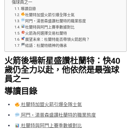
強球員之一
導讀目錄
杜蘭特加盟火箭引爆全隊士氣
阿門・湯普森盛讚杜蘭特的職業態度
杜蘭特與阿門上賽季數據對比
火箭為何選擇交易杜蘭特
展望未來：杜蘭特能否帶領火箭起飛？
結語：杜蘭特精神的傳承
火箭後場新星盛讚杜蘭特：快40
歲仍全力以赴，他依然是最強球
員之一
導讀目錄
杜蘭特加盟火箭引爆全隊士氣
阿門・湯普森盛讚杜蘭特的職業態度
杜蘭特與阿門上賽季數據對比