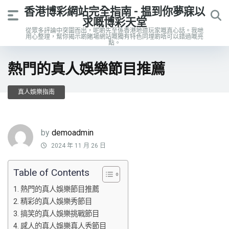
香港博彩網站完全指南 - 揾到你夢寐以
求嘅博彩天堂
從眾多評論中突圍而出，呢啲先至係香港地道玩家嘅真心話。我哋
用心整理，幫你揭示啲賭場網站嘅獨有特色同埋啲唔可以錯過嘅亮
點。
熱門的真人娛樂節目推薦
真人娛樂指南
by
demoadmin
2024 年 11 月 26 日
Table of Contents
熱門的真人娛樂節目推薦
精彩的真人娛樂秀節目
搞笑的真人娛樂挑戰節目
感人的真人娛樂真人秀節目