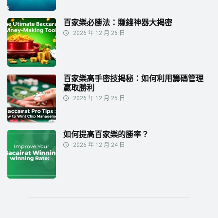
百家樂必勝法：賺錢神器大揭密
2026 年 12 月 26 日
百家樂高手密技揭秘：如何利用籌碼管理
贏取勝利
2026 年 12 月 25 日
如何提高百家樂的勝率？
2026 年 12 月 24 日