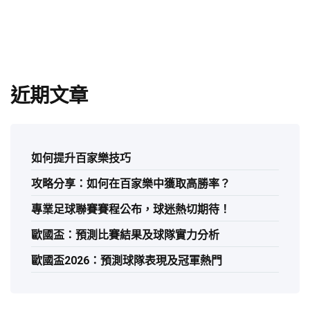
近期文章
如何提升百家樂技巧
攻略分享：如何在百家樂中獲取高勝率？
專業足球聯賽賽程公布，球迷熱切期待！
歐國盃：預測比賽結果及球隊實力分析
歐國盃2026：預測球隊表現及冠軍熱門