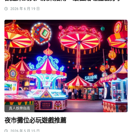
2026 年 6 月 19 日
真人娛樂指南
夜市攤位必玩遊戲推薦
2026 年 5 月 15 日