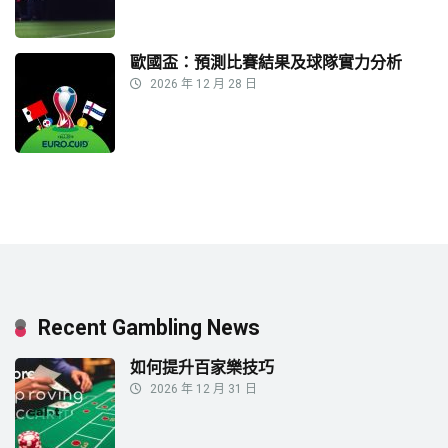
歐國盃：預測比賽結果及球隊實力分析
2026 年 12 月 28 日
Recent Gambling News
如何提升百家樂技巧
2026 年 12 月 31 日