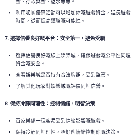
金、存款獎金、返水等等。
利用呢啲優惠活動可以增加你嘅遊戲資金，延長遊戲
時間，從而提高獲勝嘅可能性。
7. 選擇信譽良好嘅平台：安全第一，避免受騙
選擇信譽良好嘅線上娛樂城，確保遊戲嘅公平性同埋
資金嘅安全。
查看娛樂城是否持有合法牌照，受到監管。
了解其他玩家對娛樂城嘅評價同埋信譽。
8. 保持冷靜同理性：控制情緒，明智決策
百家樂係一種容易受到情緒影響嘅遊戲。
保持冷靜同埋理性，唔好俾情緒控制你嘅決策。