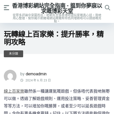
香港博彩網站完全指南 - 揾到你夢寐以
求嘅博彩天堂
從眾多評論中突圍而出，呢啲先至係香港地道玩家嘅真心話。我哋
用心整理，幫你揭示啲賭場網站嘅獨有特色同埋啲唔可以錯過嘅亮
點。
玩轉線上百家樂：提升勝率，精
明攻略
未分類
by
demoadmin
2024 年 6 月 23 日
線上百家樂
雖然係一種講運氣嘅遊戲，但係唔代表我哋無嘢
可以做。透過了解遊戲規則、運用投注策略、妥善管理資金
等等方法，可以增加你嘅勝算，或者至少可以延長遊戲時
間，令你有更多機會贏錢。記住，以下嘅方法唔能夠保證你