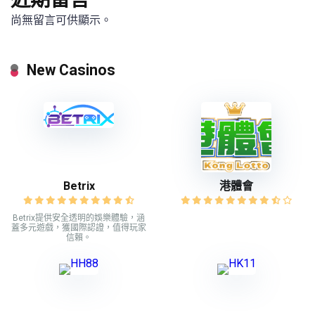
尚無留言可供顯示。
New Casinos
Betrix
港體會
Betrix提供安全透明的娛樂體驗，涵
蓋多元遊戲，獲國際認證，值得玩家
信賴。