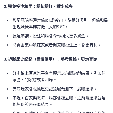
2. 避免投注和局：穩紮穩打，積少成多
和局嘅賠率通常係8:1或者9:1，睇落好吸引，但係和局
出現嘅概率非常低（大約9.5%）。
長遠嚟講，投注和局會令你損失更多資金。
將資金集中喺莊家或者閒家嘅投注上，會更有利。
3. 追蹤歷史記錄（謹慎使用）：參考數據，切勿盲從
好多線上百家樂平台會顯示之前嘅遊戲結果，例如莊
家勝、閒家勝或者和局。
有啲玩家會根據歷史記錄嚟預測下一局嘅結果。
不過，百家樂嘅每一局都係獨立嘅，之前嘅結果並唔
能夠保證未來嘅結果。