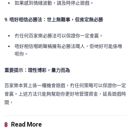
如果感到情緒波動，請及時停止遊戲。
9. 唔好相信必勝法：世上無難事，但肯定無必勝
冇任何百家樂必勝法可以保證你一定會贏。
唔好相信嗰啲聲稱擁有必勝法嘅人，佢哋好可能係喺
呃你。
重要提示：理性博彩，量力而為
百家樂本質上係一種機會遊戲，冇任何策略可以保證你一定
會贏。上述方法只能夠幫助你更好地管理資金，延長遊戲時
間，
Read More