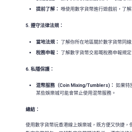
提前了解：
喺使用數字貨幣進行遊戲前，了解
5. 遵守法律法規：
當地法規：
了解你所在地區關於數字貨幣同線
稅務申報：
了解數字貨幣交易嘅稅務申報規定
6. 私隱保護：
混幣服務（Coin Mixing/Tumblers)：
如果特
某些娛樂城可能會禁止使用混幣服務。
總結：
使用數字貨幣玩香港線上娛樂城，既方便又快捷，