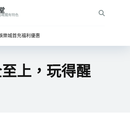
堂
站嘅獨有特色
娛樂城首充福利優惠
全至上，玩得醒