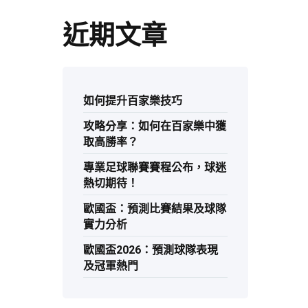
近期文章
如何提升百家樂技巧
攻略分享：如何在百家樂中獲
取高勝率？
專業足球聯賽賽程公布，球迷
熱切期待！
歐國盃：預測比賽結果及球隊
實力分析
歐國盃2026：預測球隊表現
及冠軍熱門