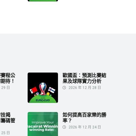
賽賽程公
歐國盃：預測比賽結
切期待！
果及球隊實力分析
 29 日
2026 年 12 月 28 日
密技揭
如何提高百家樂的勝
用籌碼管
率？
2026 年 12 月 24 日
 25 日