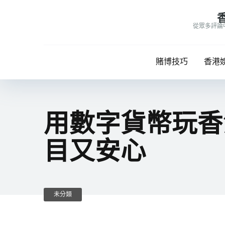
從眾多評論
賭博技巧
香港
用數字貨幣玩香
目又安心
未分類