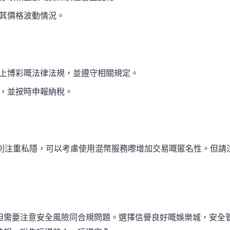
其價格波動情況。
上博彩嘅法律法規，並遵守相關規定。
，並按時申報納稅。
別注重私隱，可以考慮使用混幣服務嚟增加交易嘅匿名性。但請
但需要注意安全風險同合規問題。選擇信譽良好嘅娛樂城，安全