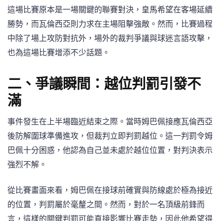
這場比賽原本是一場關鍵的聯賽對決，皇馬希望在客場延續
勝勢，而瓦倫西亞則力求在主場阻擊強敵。然而，比賽過程
中除了場上攻防對抗外，場外的裁判爭議與球迷言語攻擊，
也為這場比賽增添不少話題。
二、爭議瞬間：越位判罰引發不
滿
事件發生在上半場臨近結束之際。當時姆巴佩接應瓦倫西亞
後防解圍球準備進攻，但裁判立即判罰越位。這一判罰令姆
巴佩十分困惑，他認為自己並未處於越位位置，對判決表示
強烈不解。
從比賽畫面來看，姆巴佩在接球前確實與防線處於極為接近
的位置，判罰屬於毫釐之間。然而，對於一名頂級前鋒而
言，這樣的關鍵判罰可能直接影響比賽走勢，因此他希望得