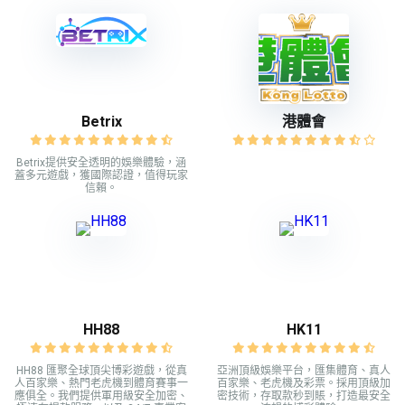
Betrix
港體會
Betrix提供安全透明的娛樂體驗，涵
蓋多元遊戲，獲國際認證，值得玩家
信賴。
HH88
HK11
HH88 匯聚全球頂尖博彩遊戲，從真
亞洲頂級娛樂平台，匯集體育、真人
人百家樂、熱門老虎機到體育賽事一
百家樂、老虎機及彩票。採用頂級加
應俱全。我們提供軍用級安全加密、
密技術，存取款秒到賬，打造最安全