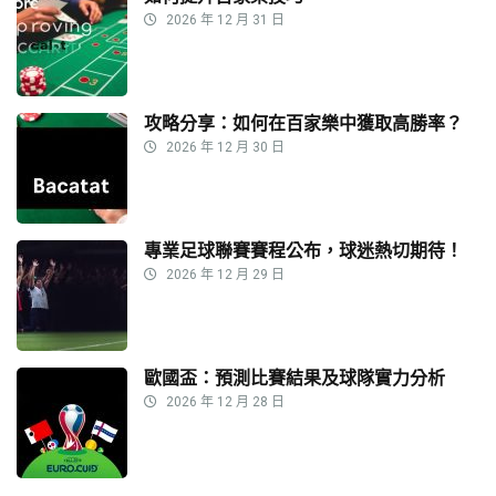
2026 年 12 月 31 日
攻略分享：如何在百家樂中獲取高勝率？
2026 年 12 月 30 日
專業足球聯賽賽程公布，球迷熱切期待！
2026 年 12 月 29 日
歐國盃：預測比賽結果及球隊實力分析
2026 年 12 月 28 日