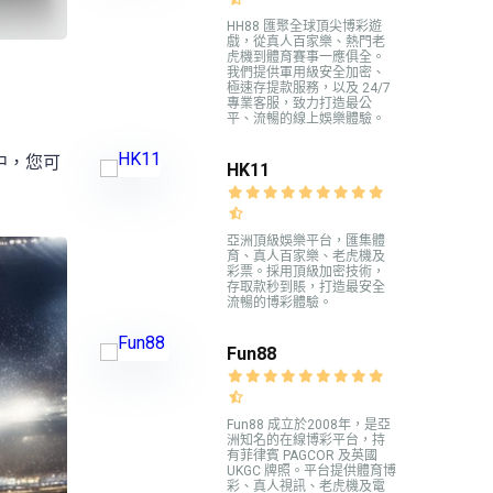
HH88 匯聚全球頂尖博彩遊
戲，從真人百家樂、熱門老
虎機到體育賽事一應俱全。
我們提供軍用級安全加密、
極速存提款服務，以及 24/7
專業客服，致力打造最公
平、流暢的線上娛樂體驗。
中，您可
HK11
亞洲頂級娛樂平台，匯集體
育、真人百家樂、老虎機及
彩票。採用頂級加密技術，
存取款秒到賬，打造最安全
流暢的博彩體驗。
Fun88
Fun88 成立於2008年，是亞
洲知名的在線博彩平台，持
有菲律賓 PAGCOR 及英國
UKGC 牌照。平台提供體育博
彩、真人視訊、老虎機及電