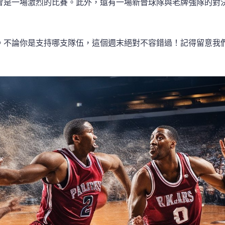
會是一場激烈的比賽。此外，還有一場新晉球隊與老牌強隊的對
。不論你是支持哪支隊伍，這個週末絕對不容錯過！記得留意我