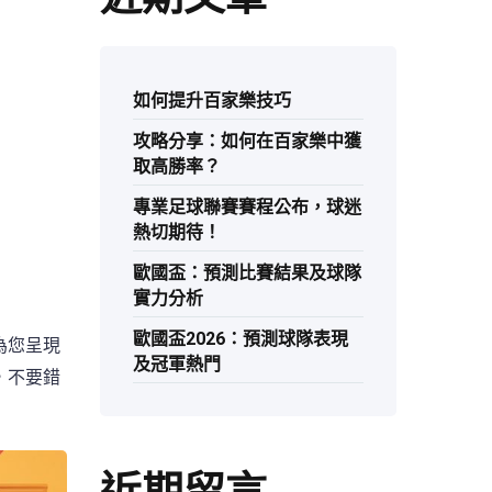
如何提升百家樂技巧
攻略分享：如何在百家樂中獲
取高勝率？
專業足球聯賽賽程公布，球迷
熱切期待！
歐國盃：預測比賽結果及球隊
實力分析
歐國盃2026：預測球隊表現
為您呈現
及冠軍熱門
，不要錯
近期留言