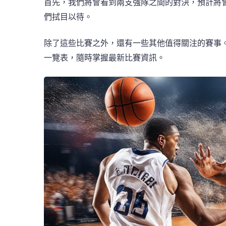
首先，我們將會看到兩支強隊之間的對決，預計將
們拭目以待。
除了這些比賽之外，還有一些其他值得關注的賽事
一覽表，隨時掌握最新比賽資訊。