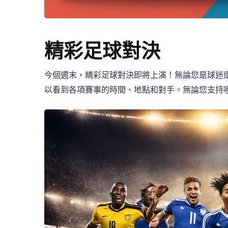
精彩足球對決
今個週末，精彩足球對決即將上演！無論您是球迷
以看到各項賽事的時間、地點和對手。無論您支持