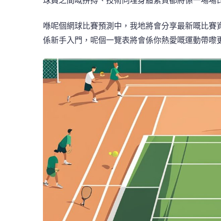
球員之間嘅拼搏、技術同埋身體素質都將係一場場
喺呢個網球比賽預測中，我地將會分享最新嘅比賽
係新手入門，呢個一覽表將會係你熱愛嘅運動帶嚟