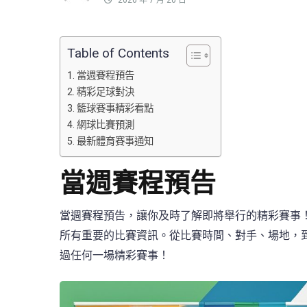
2026 年 7 月 20 日
Table of Contents
當週賽程預告
精彩足球對決
籃球賽事精彩看點
網球比賽預測
最新體育賽事通知
當週賽程預告
當週賽程預告，讓你及時了解即將舉行的精彩賽事
所有重要的比賽資訊。從比賽時間、對手、場地，
過任何一場精彩賽事！