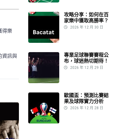
攻略分享：如何在百
家樂中獲取高勝率？
2026 年 12 月 30 日
獲得樂
專業足球聯賽賽程公
的資訊與
布，球迷熱切期待！
2026 年 12 月 29 日
歐國盃：預測比賽結
果及球隊實力分析
2026 年 12 月 28 日