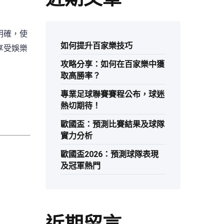
明確，使
如何提升百家樂技巧
享受娛樂
攻略分享：如何在百家樂中獲
取高勝率？
專業足球聯賽賽程公布，球迷
熱切期待！
歐國盃：預測比賽結果及球隊
實力分析
歐國盃2026：預測球隊表現
及冠軍熱門
近期留言