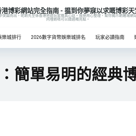
香港博彩網站完全指南 - 揾到你夢寐以求嘅博彩天
中突圍而出，呢啲先至係香港地道玩家嘅真心話。我哋用心整理，幫你揭示啲賭場網
同埋啲唔可以錯過嘅亮點。
娛樂城排行
2026數字貨幣娛樂城排名
玩家必讀指南
：簡單易明的經典