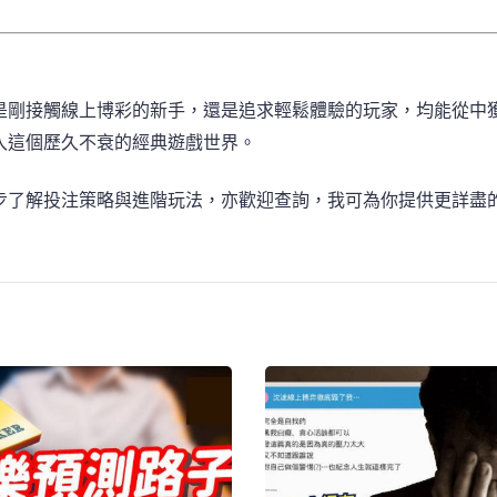
是剛接觸線上博彩的新手，還是追求輕鬆體驗的玩家，均能從中
入這個歷久不衰的經典遊戲世界。
步了解投注策略與進階玩法，亦歡迎查詢，我可為你提供更詳盡