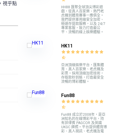
，視乎點
HH88 匯聚全球頂尖博彩遊
戲，從真人百家樂、熱門老
虎機到體育賽事一應俱全。
我們提供軍用級安全加密、
極速存提款服務，以及 24/7
專業客服，致力打造最公
平、流暢的線上娛樂體驗。
HK11
亞洲頂級娛樂平台，匯集體
育、真人百家樂、老虎機及
彩票。採用頂級加密技術，
存取款秒到賬，打造最安全
流暢的博彩體驗。
Fun88
Fun88 成立於2008年，是亞
洲知名的在線博彩平台，持
有菲律賓 PAGCOR 及英國
UKGC 牌照。平台提供體育博
彩、真人視訊、老虎機及電