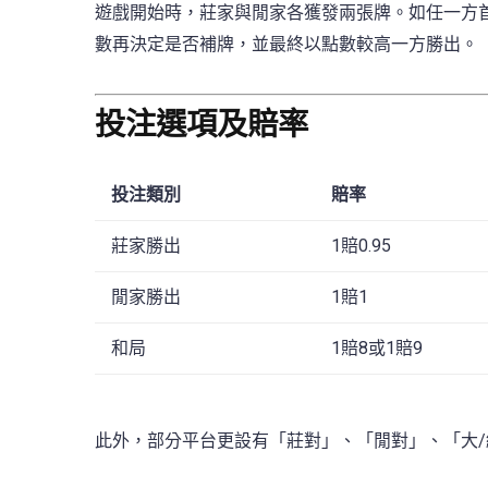
遊戲開始時，莊家與閒家各獲發兩張牌。如任一方
數再決定是否補牌，並最終以點數較高一方勝出。
投注選項及賠率
投注類別
賠率
莊家勝出
1賠0.95
閒家勝出
1賠1
和局
1賠8或1賠9
此外，部分平台更設有「莊對」、「閒對」、「大