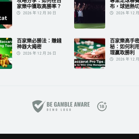
攻略分享：如何在百
專業足球聯
家樂中獲取高勝率？
布，球迷熱
2026 年 12 月 30 日
2026 年 12 月
百家樂必勝法：賺錢
百家樂高手
神器大揭密
秘：如何利
理贏取勝利
2026 年 12 月 26 日
2026 年 12 月