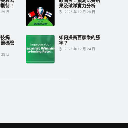
賽賽程公
歐國盃：預測比賽結
切期待！
果及球隊實力分析
 29 日
2026 年 12 月 28 日
密技揭
如何提高百家樂的勝
用籌碼管
率？
2026 年 12 月 24 日
 25 日