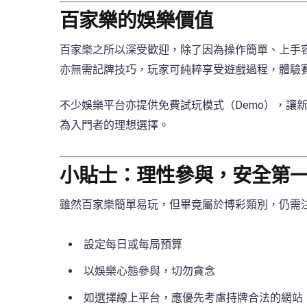
百家樂的娛樂價值
百家樂之所以深受歡迎，除了因為操作簡單、上手
亦無需記牌技巧，玩家可純粹享受遊戲過程，體驗
不少娛樂平台亦提供免費試玩模式（Demo），讓
為入門者的理想選擇。
小貼士：理性參與，安全第
雖然百家樂簡單易玩，但畢竟屬於博彩類別，仍需
設定每日或每局預算
以娛樂心態參與，切勿貪念
如選擇線上平台，應優先考慮持牌合法的網站