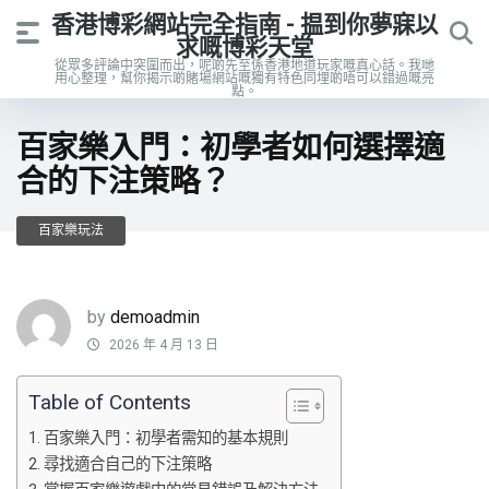
香港博彩網站完全指南 - 揾到你夢寐以
求嘅博彩天堂
從眾多評論中突圍而出，呢啲先至係香港地道玩家嘅真心話。我哋
用心整理，幫你揭示啲賭場網站嘅獨有特色同埋啲唔可以錯過嘅亮
點。
百家樂入門：初學者如何選擇適
合的下注策略？
百家樂玩法
by
demoadmin
2026 年 4 月 13 日
Table of Contents
百家樂入門：初學者需知的基本規則
尋找適合自己的下注策略