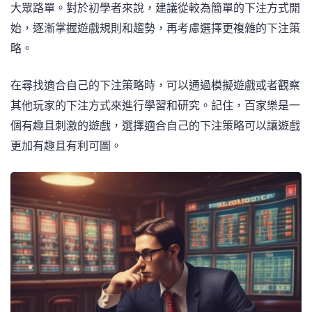
大眾路單。對於初學者來說，建議從較為簡單的下注方式開
始，逐漸掌握遊戲規則和趨勢，再考慮選擇更複雜的下注策
略。
在尋找適合自己的下注策略時，可以通過模擬遊戲或者觀察
其他玩家的下注方式來進行學習和研究。記住，百家樂是一
個有趣且刺激的遊戲，選擇適合自己的下注策略可以讓遊戲
更加有趣且有利可圖。