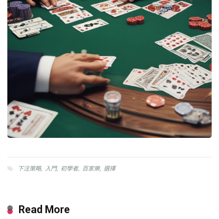
下注策略
,
入門
,
初學者
,
百家樂
,
選擇
Read More