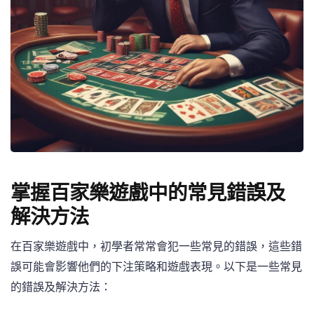
掌握百家樂遊戲中的常見錯誤及
解決方法
在百家樂遊戲中，初學者常常會犯一些常見的錯誤，這些錯
誤可能會影響他們的下注策略和遊戲表現。以下是一些常見
的錯誤及解決方法：