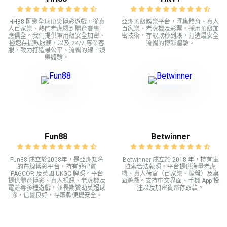
HH88 匯聚全球頂尖博彩遊戲，從真
亞洲頂級娛樂平台，匯集體育、真人
人百家樂、熱門老虎機到體育賽事一
百家樂、老虎機及彩票。採用頂級加
應俱全。我們提供軍用級安全加密、
密技術，存取款秒到賬，打造最安全
極速存提款服務，以及 24/7 專業客
流暢的博彩體驗。
服，致力打造最公平、流暢的線上娛
樂體驗。
Fun88
Betwinner
Fun88 成立於2008年，是亞洲知名
Betwinner 成立於 2018 年，持有庫
的在線博彩平台，持有菲律賓
拉索合法執照。平台提供海量老虎
PAGCOR 及英國 UKGC 牌照。平台
機、真人荷官（百家樂、輪盤）及桌
提供體育博彩、真人視訊、老虎機及
面遊戲。支持中文界面、手機 App 投
電競等多種遊戲，並長期贊助英超球
注以及加密貨幣存取款。
隊，信譽良好，存取款便捷安全。