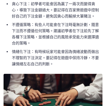
貪心下注：初學者可能會因為贏了一兩次而變得貪
心，導致下注金額過大。要記得在百家樂遊戲中控制
好自己的下注金額，避免因貪心而輸掉大筆賭注。
不遵循策略：有些人可能會在下注時毫無計劃，隨意
下注而不遵循任何策略。建議初學者在下注前先了解
各種下注策略，並根據自己的風險承受能力來選擇適
合的策略。
情緒化下注：有時候玩家可能會因為情緒波動而做出
不理智的下注決定。要記得在遊戲中保持冷靜，不要
讓情緒左右自己的判斷。