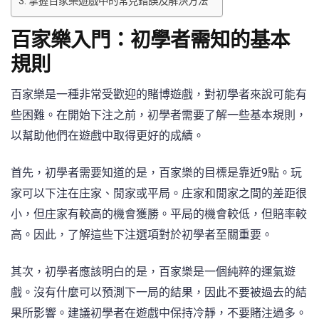
掌握百家樂遊戲中的常見錯誤及解決方法
百家樂入門：初學者需知的基本
規則
百家樂是一種非常受歡迎的賭博遊戲，對初學者來說可能有
些困難。在開始下注之前，初學者需要了解一些基本規則，
以幫助他們在遊戲中取得更好的成績。
首先，初學者需要知道的是，百家樂的目標是靠近9點。玩
家可以下注在庄家、閒家或平局。庄家和閒家之間的差距很
小，但庄家有較高的機會獲勝。平局的機會較低，但賠率較
高。因此，了解這些下注選項對於初學者至關重要。
其次，初學者應該明白的是，百家樂是一個純粹的運氣遊
戲。沒有什麼可以預測下一局的結果，因此不要被過去的結
果所影響。建議初學者在遊戲中保持冷靜，不要賭注過多。