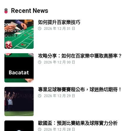
Recent News
如何提升百家樂技巧
2026 年 12 月 31 日
攻略分享：如何在百家樂中獲取高勝率？
2026 年 12 月 30 日
專業足球聯賽賽程公布，球迷熱切期待！
2026 年 12 月 29 日
歐國盃：預測比賽結果及球隊實力分析
2026 年 12 月 28 日