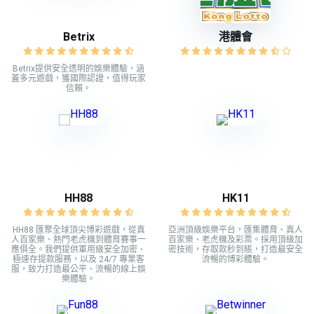
Betrix
港體會
Betrix提供安全透明的娛樂體驗，涵
蓋多元遊戲，獲國際認證，值得玩家
信賴。
HH88
HK11
HH88 匯聚全球頂尖博彩遊戲，從真
亞洲頂級娛樂平台，匯集體育、真人
人百家樂、熱門老虎機到體育賽事一
百家樂、老虎機及彩票。採用頂級加
應俱全。我們提供軍用級安全加密、
密技術，存取款秒到賬，打造最安全
極速存提款服務，以及 24/7 專業客
流暢的博彩體驗。
服，致力打造最公平、流暢的線上娛
樂體驗。