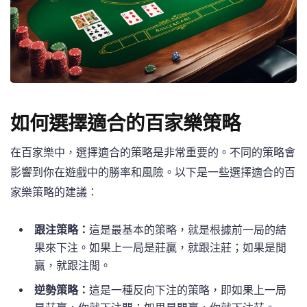
如何選擇適合的百家樂策略
在百家樂中，選擇適合的策略是非常重要的。不同的策略會
影響到你在遊戲中的勝率和風險。以下是一些選擇適合的百
家樂策略的建議：
跟注策略：
這是最基本的策略，就是根據前一局的結
果來下注。如果上一局是莊贏，就跟注莊；如果是閒
贏，就跟注閒。
逆勢策略：
這是一種反向下注的策略，即如果上一局