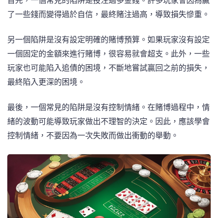
首先，一個常見的陷阱是投注過多金錢。許多玩家會因為贏
了一些錢而變得過於自信，最終賭注過高，導致損失慘重。
另一個陷阱是沒有設定明確的賭博預算。如果玩家沒有設定
一個固定的金額來進行賭博，很容易就會超支。此外，一些
玩家也可能陷入追債的困境，不斷地嘗試贏回之前的損失，
最終陷入更深的困境。
最後，一個常見的陷阱是沒有控制情緒。在賭博過程中，情
緒的波動可能導致玩家做出不理智的決定。因此，應該學會
控制情緒，不要因為一次失敗而做出衝動的舉動。