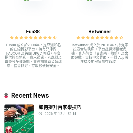
Fun88
Betwinner
Fun88 成立於2008年，是亞洲知名
Betwinner 成立於 2018 年，持有庫
的在線博彩平台，持有菲律賓
拉索合法執照。平台提供海量老虎
PAGCOR 及英國 UKGC 牌照。平台
機、真人荷官（百家樂、輪盤）及桌
提供體育博彩、真人視訊、老虎機及
面遊戲。支持中文界面、手機 App 投
電競等多種遊戲，並長期贊助英超球
注以及加密貨幣存取款。
隊，信譽良好，存取款便捷安全。
Recent News
如何提升百家樂技巧
2026 年 12 月 31 日