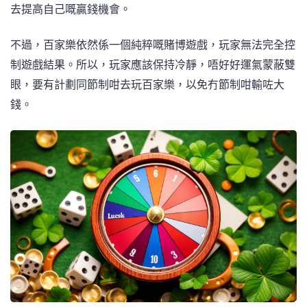
去提高自己嘅贏錢機會。
不過，百家樂依然係一個純粹嘅賭博遊戲，玩家無法完全控
制遊戲結果。所以，玩家應該保持冷靜，唔好好運氣蒙蔽雙
眼，要有計劃同節制咁去玩百家樂，以免冇節制咁輸咗大
錢。