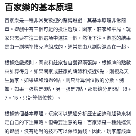
百家樂的基本原理
百家樂是一種非常受歡迎的賭博遊戲，其基本原理非常簡
單。遊戲中有三個可能的投注選項：閑家、莊家和平局。玩
家只需要在這三個選項中選擇一個，然後下注。遊戲的結果
是由一副標準撲克牌組成的，通常是由八副牌混合在一起。
根據遊戲規則，閑家和莊家各自獲得兩張牌，根據牌的點數
來計算得分。如果閑家或莊家的牌總和接近9點，則視為天
生贏家。如果總和超過9點，則只計算個位數的分數。例
如，如果一張牌是8點，另一張是7點，那麼總分是5點（8 +
7 = 15，只計算個位數）。
根據這個基本原理，玩家可以通過分析歷史記錄和趨勢來制
定自己的下注策略。但需要注意的是，百家樂是一種純運氣
的遊戲，沒有絕對的技巧可以保證贏錢。因此，玩家應該謹