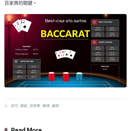
百家樂的關鍵。
技巧
,
揭秘
,
百家樂
,
賭博
,
贏錢
Read More