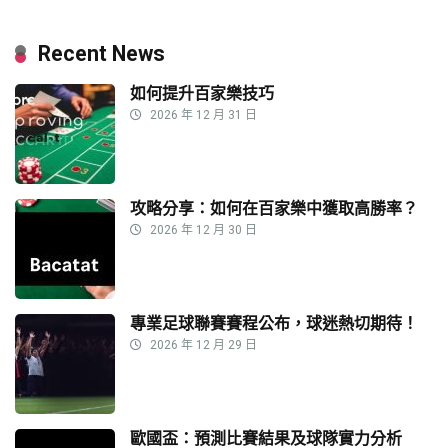
Recent News
如何提升百家樂技巧
2026 年 12 月 31 日
攻略分享：如何在百家樂中獲取高勝率？
2026 年 12 月 30 日
專業足球聯賽賽程公布，球迷熱切期待！
2026 年 12 月 29 日
歐國盃：預測比賽結果及球隊實力分析