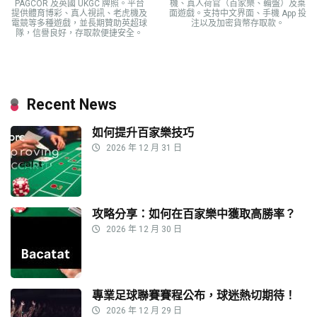
PAGCOR 及英國 UKGC 牌照。平台
機、真人荷官（百家樂、輪盤）及桌
提供體育博彩、真人視訊、老虎機及
面遊戲。支持中文界面、手機 App 投
電競等多種遊戲，並長期贊助英超球
注以及加密貨幣存取款。
隊，信譽良好，存取款便捷安全。
Recent News
如何提升百家樂技巧
2026 年 12 月 31 日
攻略分享：如何在百家樂中獲取高勝率？
2026 年 12 月 30 日
專業足球聯賽賽程公布，球迷熱切期待！
2026 年 12 月 29 日