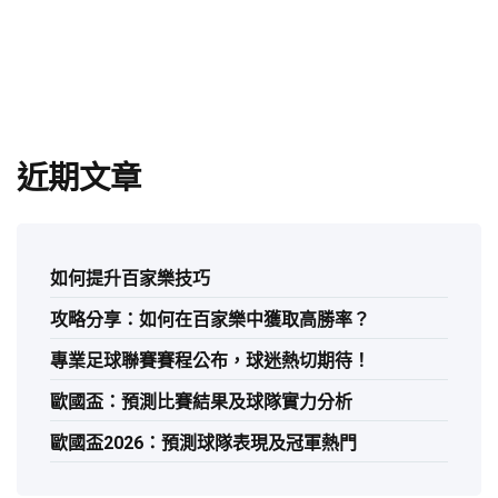
近期文章
如何提升百家樂技巧
攻略分享：如何在百家樂中獲取高勝率？
專業足球聯賽賽程公布，球迷熱切期待！
歐國盃：預測比賽結果及球隊實力分析
歐國盃2026：預測球隊表現及冠軍熱門