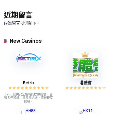
近期留言
尚無留言可供顯示。
New Casinos
Betrix
港體會
Betrix提供安全透明的娛樂體驗，涵
蓋多元遊戲，獲國際認證，值得玩家
信賴。