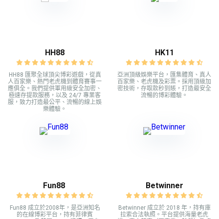
HH88
HK11
HH88 匯聚全球頂尖博彩遊戲，從真
亞洲頂級娛樂平台，匯集體育、真人
人百家樂、熱門老虎機到體育賽事一
百家樂、老虎機及彩票。採用頂級加
應俱全。我們提供軍用級安全加密、
密技術，存取款秒到賬，打造最安全
極速存提款服務，以及 24/7 專業客
流暢的博彩體驗。
服，致力打造最公平、流暢的線上娛
樂體驗。
Fun88
Betwinner
Fun88 成立於2008年，是亞洲知名
Betwinner 成立於 2018 年，持有庫
的在線博彩平台，持有菲律賓
拉索合法執照。平台提供海量老虎