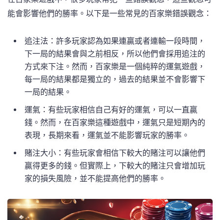
能會影響他們的勝率。以下是一些常見的百家樂錯誤觀念：
追注法：許多玩家認為如果連贏或者連輸一段時間，
下一局的結果會與之前相反，所以他們會採用追注的
方式來下注。然而，百家樂是一個純粹的運氣遊戲，
每一局的結果都是獨立的，過去的結果並不會影響下
一局的結果。
運氣：有些玩家相信自己有好的運氣，可以一直贏
錢。然而，在百家樂這種遊戲中，運氣只是短期內的
表現，長期來看，運氣並不能影響玩家的勝率。
賭注大小：有些玩家會相信下較大的賭注可以讓他們
贏得更多的錢。但實際上，下較大的賭注只會增加玩
家的損失風險，並不能提高他們的勝率。