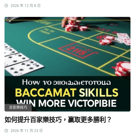
2026 年 12 月 8 日
百家樂技巧
如何提升百家樂技巧，贏取更多勝利？
2026 年 11 月 23 日