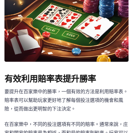
有效利用賠率表提升勝率
要提升在百家樂中的勝率，一個有效的方法是利用賠率表。
賠率表可以幫助玩家更好地了解每個投注選項的機會和風
險，從而做出更明智的下注決定。
在百家樂中，不同的投注選項有不同的賠率。通常來說，庄
家和閑家的賠率最為相近，而和局的賠率則較高。玩家可以