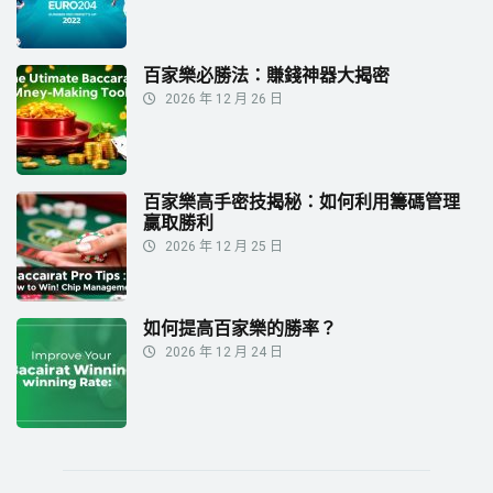
百家樂必勝法：賺錢神器大揭密
2026 年 12 月 26 日
百家樂高手密技揭秘：如何利用籌碼管理
贏取勝利
2026 年 12 月 25 日
如何提高百家樂的勝率？
2026 年 12 月 24 日