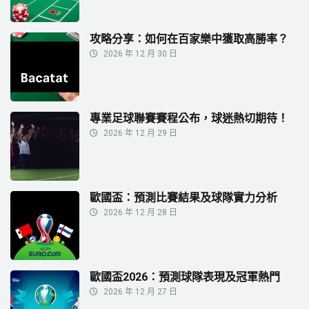
攻略分享：如何在百家樂中獲取高勝率？
2026 年 12 月 30 日
專業足球聯賽賽程公布，球迷熱切期待！
2026 年 12 月 29 日
歐國盃：預測比賽結果及球隊實力分析
2026 年 12 月 28 日
歐國盃2026：預測球隊表現及冠軍熱門
2026 年 12 月 27 日