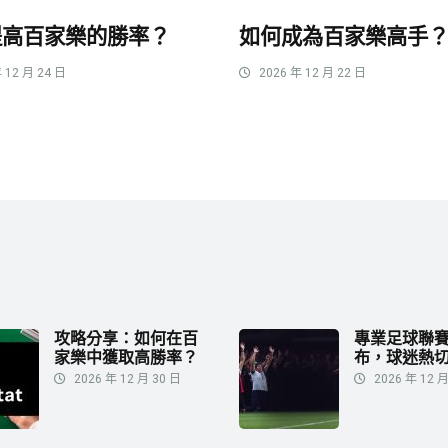
提高百家樂的勝率？
如何成為百家樂高手
 12 月 24 日
2026 年 12 月 22 日
攻略分享：如何在百
專業足球聯
家樂中獲取高勝率？
布，球迷熱
2026 年 12 月 30 日
2026 年 12 月