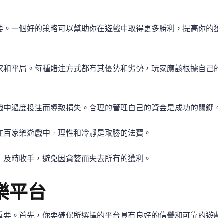
要。一個好的策略可以幫助你在遊戲中取得更多勝利，提高你的
家和平局。每種賭注方式都有其優勢和劣勢，玩家應該根據自己
戲中過度投注而導致損失。合理的管理自己的資金是成功的關鍵
在百家樂遊戲中，理性和冷靜是取勝的法寶。
，及時收手，避免因貪婪而失去所有的獲利。
樂平台
重要。首先，你要確保所選擇的平台具有良好的信譽和可靠的遊