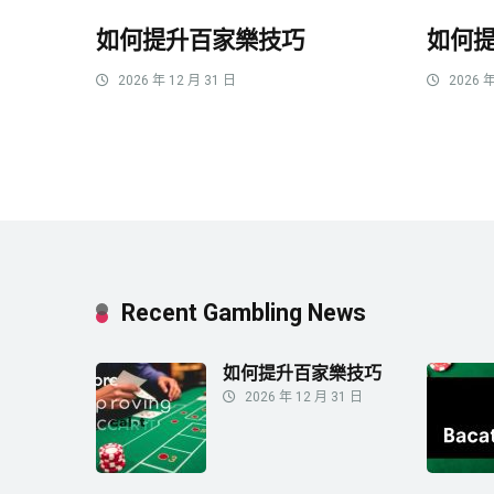
如何提升百家樂技巧
如何
2026 年 12 月 31 日
2026 年
Recent Gambling News
如何提升百家樂技巧
2026 年 12 月 31 日