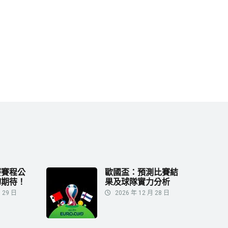
？
賽賽程公
歐國盃：預測比賽結
切期待！
果及球隊實力分析
 29 日
2026 年 12 月 28 日