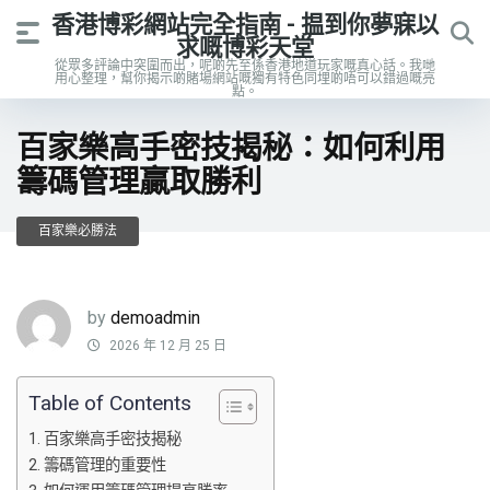
香港博彩網站完全指南 - 揾到你夢寐以
求嘅博彩天堂
從眾多評論中突圍而出，呢啲先至係香港地道玩家嘅真心話。我哋
用心整理，幫你揭示啲賭場網站嘅獨有特色同埋啲唔可以錯過嘅亮
點。
百家樂高手密技揭秘：如何利用
籌碼管理贏取勝利
百家樂必勝法
by
demoadmin
2026 年 12 月 25 日
Table of Contents
百家樂高手密技揭秘
籌碼管理的重要性