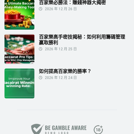
百家樂必勝法：賺錢神器大揭密
2026 年 12 月 26 日
百家樂高手密技揭秘：如何利用籌碼管理
贏取勝利
2026 年 12 月 25 日
如何提高百家樂的勝率？
2026 年 12 月 24 日