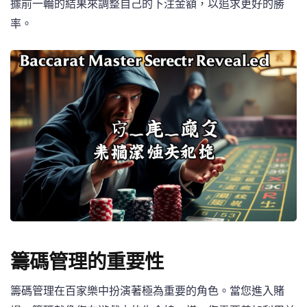
據前一輪的結果來調整自己的下注金額，以追求更好的勝
率。
籌碼管理的重要性
籌碼管理在百家樂中扮演著極為重要的角色。當您進入賭