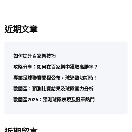
近期文章
如何提升百家樂技巧
攻略分享：如何在百家樂中獲取高勝率？
專業足球聯賽賽程公布，球迷熱切期待！
歐國盃：預測比賽結果及球隊實力分析
歐國盃2026：預測球隊表現及冠軍熱門