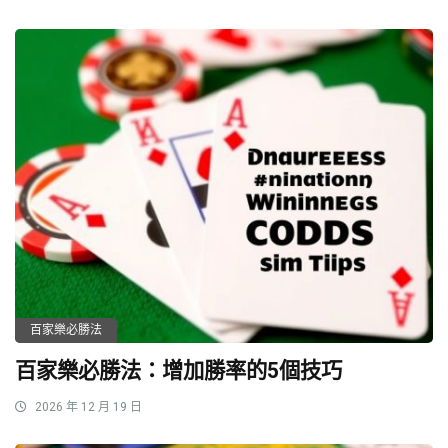
百家樂必勝法
百家樂必勝法：增加勝率的5個技巧
2026 年 12 月 19 日