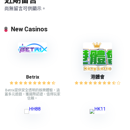
近期留言
尚無留言可供顯示。
New Casinos
Betrix
港體會
Betrix提供安全透明的娛樂體驗，涵
蓋多元遊戲，獲國際認證，值得玩家
信賴。