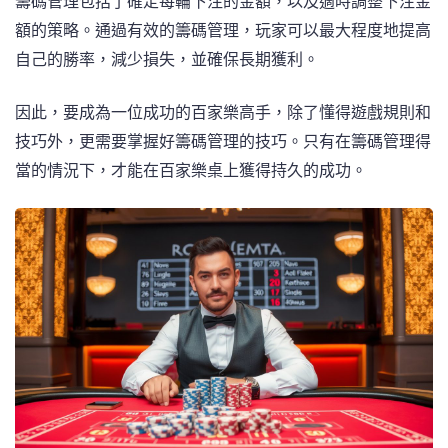
籌碼管理包括了確定每輪下注的金額，以及適時調整下注金
額的策略。通過有效的籌碼管理，玩家可以最大程度地提高
自己的勝率，減少損失，並確保長期獲利。
因此，要成為一位成功的百家樂高手，除了懂得遊戲規則和
技巧外，更需要掌握好籌碼管理的技巧。只有在籌碼管理得
當的情況下，才能在百家樂桌上獲得持久的成功。