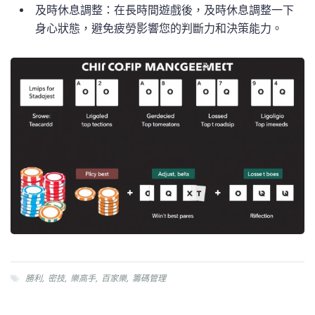
及時休息調整：在長時間遊戲後，及時休息調整一下
身心狀態，避免疲勞影響您的判斷力和決策能力。
勝利
,
密技
,
樂高手
,
百家樂
,
籌碼管理