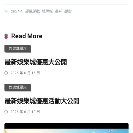
2021年
,
優惠活動
,
娛樂城
,
最新
,
盤點
Read More
娛樂城優惠
最新娛樂城優惠大公開
2026 年 6 月 16 日
娛樂城優惠
最新娛樂城優惠活動大公開
2026 年 6 月 13 日