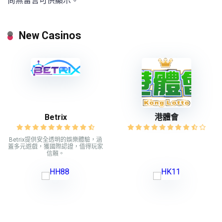
尚無留言可供顯示。
New Casinos
Betrix
港體會
Betrix提供安全透明的娛樂體驗，涵
蓋多元遊戲，獲國際認證，值得玩家
信賴。