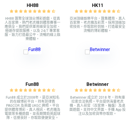
HH88
HK11
HH88 匯聚全球頂尖博彩遊戲，從真
亞洲頂級娛樂平台，匯集體育、真人
人百家樂、熱門老虎機到體育賽事一
百家樂、老虎機及彩票。採用頂級加
應俱全。我們提供軍用級安全加密、
密技術，存取款秒到賬，打造最安全
極速存提款服務，以及 24/7 專業客
流暢的博彩體驗。
服，致力打造最公平、流暢的線上娛
樂體驗。
Fun88
Betwinner
Fun88 成立於2008年，是亞洲知名
Betwinner 成立於 2018 年，持有庫
的在線博彩平台，持有菲律賓
拉索合法執照。平台提供海量老虎
PAGCOR 及英國 UKGC 牌照。平台
機、真人荷官（百家樂、輪盤）及桌
提供體育博彩、真人視訊、老虎機及
面遊戲。支持中文界面、手機 App 投
電競等多種遊戲，並長期贊助英超球
注以及加密貨幣存取款。
隊，信譽良好，存取款便捷安全。