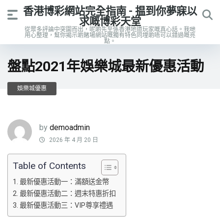
香港博彩網站完全指南 - 揾到你夢寐以
求嘅博彩天堂
從眾多評論中突圍而出，呢啲先至係香港地道玩家嘅真心話。我哋
用心整理，幫你揭示啲賭場網站嘅獨有特色同埋啲唔可以錯過嘅亮
點。
盤點2021年娛樂城最新優惠活動
娛樂城優惠
by
demoadmin
2026 年 4 月 20 日
Table of Contents
最新優惠活動一：滿額送金幣
最新優惠活動二：週末特惠折扣
最新優惠活動三：VIP尊享禮遇