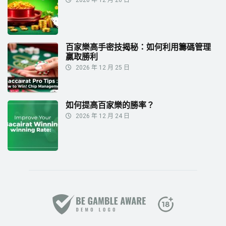
2026 年 12 月 26 日
百家樂高手密技揭秘：如何利用籌碼管理
贏取勝利
2026 年 12 月 25 日
如何提高百家樂的勝率？
2026 年 12 月 24 日