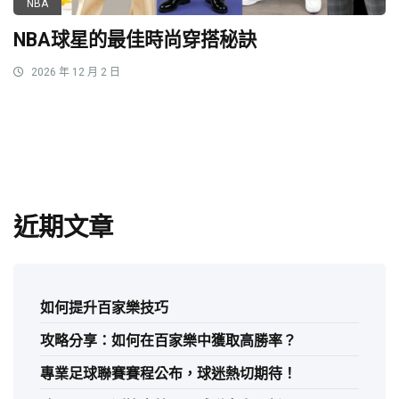
NBA
NBA球星的最佳時尚穿搭秘訣
2026 年 12 月 2 日
近期文章
如何提升百家樂技巧
攻略分享：如何在百家樂中獲取高勝率？
專業足球聯賽賽程公布，球迷熱切期待！