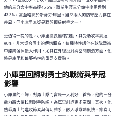
他的三分命中率高達45.6%，職業生涯三分命中率更達到
43.3%，甚至略高於斯蒂芬·庫里。雖然兩人的防守壓力存在
差異，但小庫里無疑是聯盟頂級射手之一。
更值得一提的是，小庫里擅長無球跑動，其受助攻率高達
90%，非常契合勇士的傳切體系。這種特性讓他在球隊戰術
中能夠發揮最大作用，尤其在外線投射與空間創造方面，他
將是庫里和追夢格林的重要支援點。
小庫里回歸對勇士的戰術與爭冠
影響
小庫里的回歸，對勇士隊而言是一大利好。首先，他的三分
能力將大幅拉開對手防線，為庫里創造更多空間；其次，他
熟悉勇士的進攻節奏與傳切體系，融入球隊速度快、節奏明