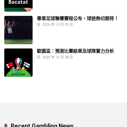
專業足球聯賽賽程公布，球迷熱切期待！
2026 年 12 月 29 日
歐國盃：預測比賽結果及球隊實力分析
2026 年 12 月 28 日
Recent Gambling News