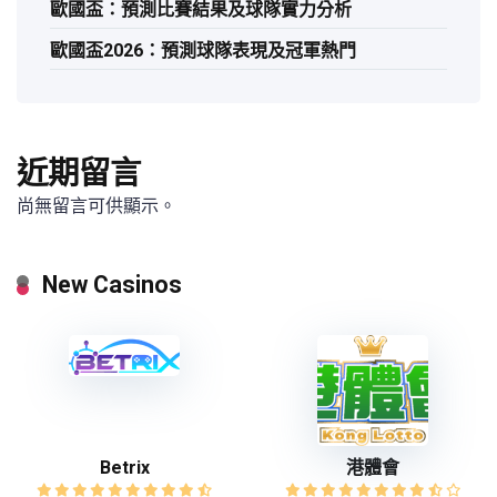
歐國盃：預測比賽結果及球隊實力分析
歐國盃2026：預測球隊表現及冠軍熱門
近期留言
尚無留言可供顯示。
New Casinos
Betrix
港體會