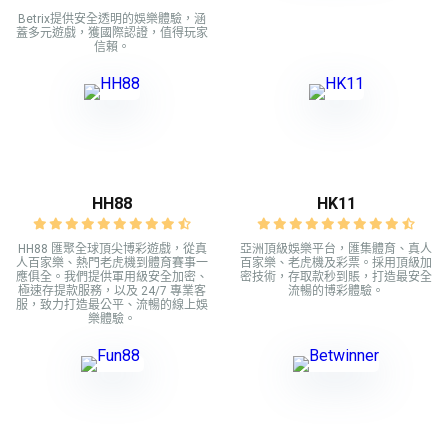
Betrix提供安全透明的娛樂體驗，涵
蓋多元遊戲，獲國際認證，值得玩家
信賴。
HH88
HK11
HH88 匯聚全球頂尖博彩遊戲，從真
亞洲頂級娛樂平台，匯集體育、真人
人百家樂、熱門老虎機到體育賽事一
百家樂、老虎機及彩票。採用頂級加
應俱全。我們提供軍用級安全加密、
密技術，存取款秒到賬，打造最安全
極速存提款服務，以及 24/7 專業客
流暢的博彩體驗。
服，致力打造最公平、流暢的線上娛
樂體驗。