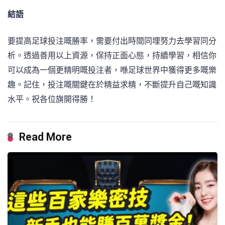
結語
要提高足球投注嘅勝率，需要付出時間同埋努力去學習同分
析。透過善用以上資源，保持正面心態，持續學習，相信你
可以成為一個更精明嘅投注者，喺足球世界中獲得更多嘅樂
趣。記住，投注嘅關鍵在於精益求精，不斷提升自己嘅知識
水平。祝各位旗開得勝！
Read More