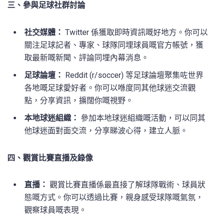
三、參與足球社群討論
社交媒體：
Twitter 係獲取即時資訊嘅好地方。你可以
關注足球記者、專家、球隊同埋球員嘅官方帳號，獲
取最新嘅新聞、評論同埋內幕消息。
足球論壇：
Reddit (r/soccer) 等足球論壇聚集咗世界
各地嘅足球愛好者。你可以喺度同其他球迷交流觀
點，分享資訊，擴闊你嘅視野。
本地球迷組織：
參加本地球迷組織嘅活動，可以同其
他球迷面對面交流，分享睇波心得，建立人脈。
四、觀賞比賽直播及錄像
直播：
觀賞比賽直播係最直接了解球隊戰術、球員狀
態嘅方式。你可以透過比賽，親身感受球隊嘅氣氛，
觀察球員嘅表現。