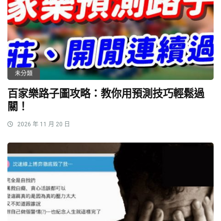
未分類
百家樂路子圖攻略：教你用預測技巧輕鬆過
關！
2026 年 11 月 20 日