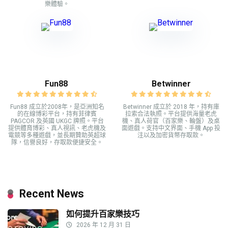
樂體驗。
Fun88
Betwinner
Fun88 成立於2008年，是亞洲知名
Betwinner 成立於 2018 年，持有庫
的在線博彩平台，持有菲律賓
拉索合法執照。平台提供海量老虎
PAGCOR 及英國 UKGC 牌照。平台
機、真人荷官（百家樂、輪盤）及桌
提供體育博彩、真人視訊、老虎機及
面遊戲。支持中文界面、手機 App 投
電競等多種遊戲，並長期贊助英超球
注以及加密貨幣存取款。
隊，信譽良好，存取款便捷安全。
Recent News
如何提升百家樂技巧
2026 年 12 月 31 日