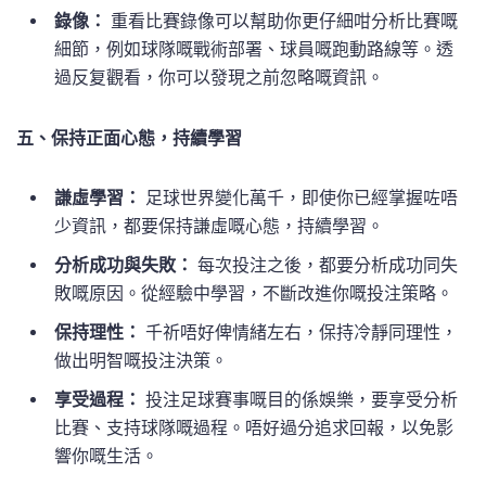
錄像：
重看比賽錄像可以幫助你更仔細咁分析比賽嘅
細節，例如球隊嘅戰術部署、球員嘅跑動路線等。透
過反复觀看，你可以發現之前忽略嘅資訊。
五、保持正面心態，持續學習
謙虛學習：
足球世界變化萬千，即使你已經掌握咗唔
少資訊，都要保持謙虛嘅心態，持續學習。
分析成功與失敗：
每次投注之後，都要分析成功同失
敗嘅原因。從經驗中學習，不斷改進你嘅投注策略。
保持理性：
千祈唔好俾情緒左右，保持冷靜同理性，
做出明智嘅投注決策。
享受過程：
投注足球賽事嘅目的係娛樂，要享受分析
比賽、支持球隊嘅過程。唔好過分追求回報，以免影
響你嘅生活。