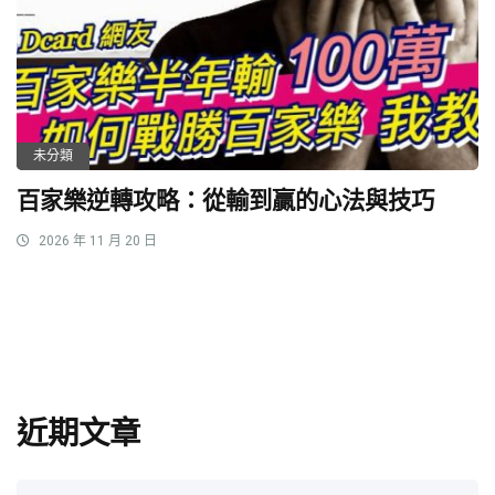
未分類
百家樂逆轉攻略：從輸到贏的心法與技巧
2026 年 11 月 20 日
近期文章