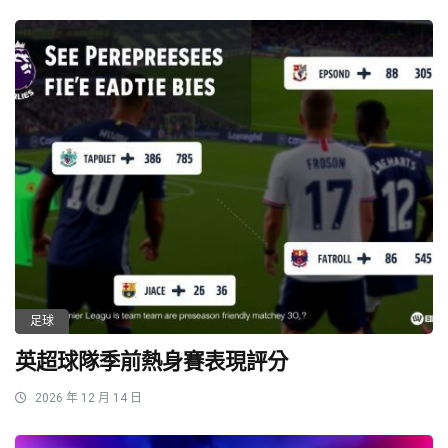
足球
英超球隊季前熱身賽表現評分
2026 年 12 月 14 日